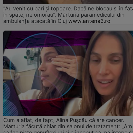
"Au venit cu pari și topoare. Dacă ne blocau şi în faţă
în spate, ne omorau". Mărturia paramedicului din
ambulanţa atacată în Cluj
www.antena3.ro
Cum a aflat, de fapt, Alina Pușcău că are cancer.
Mărturia făcută chiar din salonul de tratament: „Am
să fac niște genuflexiuni și a început să mă înțepe s