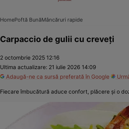
Home
Poftă Bună
Mâncăruri rapide
Carpaccio de gulii cu creveți
2 octombrie 2025 12:16
Ultima actualizare:
21 iulie 2026 14:09
Adaugă-ne ca sursă preferată în Google
Urmă
Fiecare îmbucătură aduce confort, plăcere și o doz