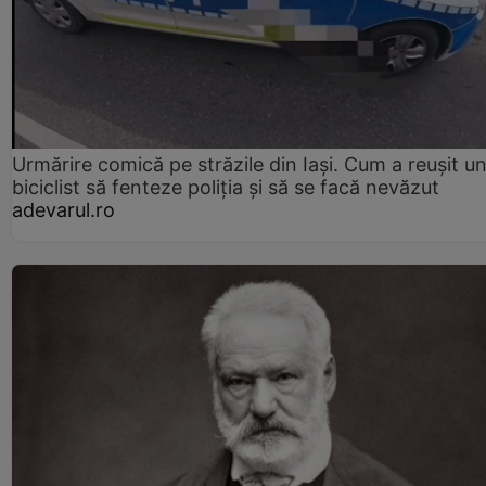
Urmărire comică pe străzile din Iași. Cum a reușit u
biciclist să fenteze poliția și să se facă nevăzut
adevarul.ro