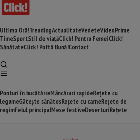
Ultima Oră!
Trending
Actualitate
Vedete
Video
Prime
Time
Sport
Stil de viață
Click! Pentru Femei
Click!
Sănătate
Click! Poftă Bună!
Contact
Ponturi în bucătărie
Mâncăruri rapide
Rețete cu
legume
Gătește sănătos
Rețete cu carne
Rețete de
regim
Felul principal
Mese festive
Deserturi
Rețete