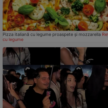
Pizza italiană cu legume proaspete și mozzarella
Re
cu legume