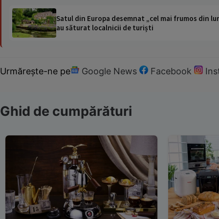
Satul din Europa desemnat „cel mai frumos din lum
au săturat localnicii de turiști
Urmărește-ne pe
Google News
Facebook
In
Ghid de cumpărături