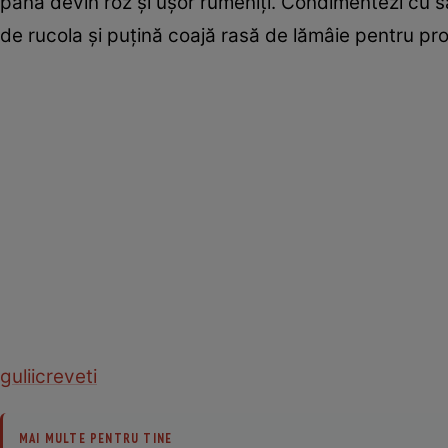
până devin roz și ușor rumeniți. Condimentezi cu sar
de rucola și puțină coajă rasă de lămâie pentru pr
gulii
creveti
MAI MULTE PENTRU TINE