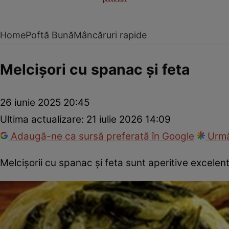
Home
Poftă Bună
Mâncăruri rapide
Melcișori cu spanac și feta
26 iunie 2025 20:45
Ultima actualizare:
21 iulie 2026 14:09
Adaugă-ne ca sursă preferată în Google
Urmă
Melcișorii cu spanac și feta sunt aperitive excelent