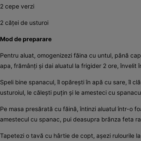
2 cepe verzi
2 căței de usturoi
Mod de preparare
Pentru aluat, omogenizezi făina cu untul, până cap
apa, frămânți și dai aluatul la frigider 2 ore, învelit 
Speli bine spanacul, îl opărești în apă cu sare, îl clăt
usturoiul, le călești puțin și le amesteci cu spanacu
Pe masa presărată cu făină, întinzi aluatul într-o f
amestecul cu spanac, pui deasupra brânza feta rasă g
Tapetezi o tavă cu hârtie de copt, așezi rulourile la