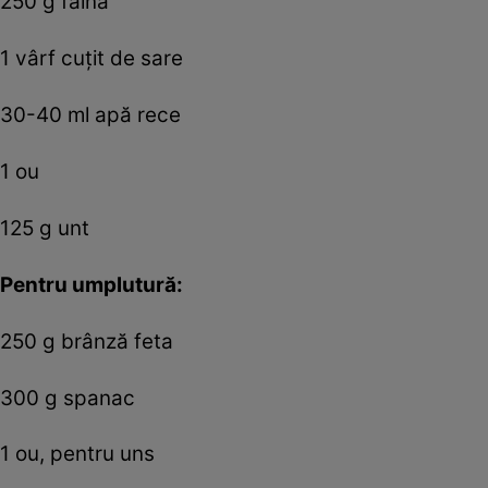
250 g făină
1 vârf cuțit de sare
30-40 ml apă rece
1 ou
125 g unt
Pentru umplutură:
250 g brânză feta
300 g spanac
1 ou, pentru uns