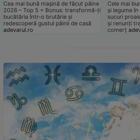
Cea mai bună mașină de făcut pâine
Cele mai bu
2026 – Top 5 + Bonus: transformă-ți
și legume în
bucătăria într-o brutărie și
sucuri proas
redescoperă gustul pâinii de casă
și renunți tr
adevarul.ro
comerț
adev