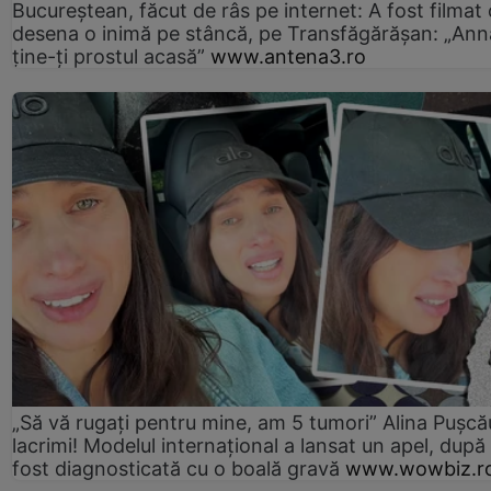
Bucureștean, făcut de râs pe internet: A fost filmat
desena o inimă pe stâncă, pe Transfăgărășan: „Ann
ține-ți prostul acasă”
www.antena3.ro
„Să vă rugați pentru mine, am 5 tumori” Alina Pușcău
lacrimi! Modelul internațional a lansat un apel, după
fost diagnosticată cu o boală gravă
www.wowbiz.r