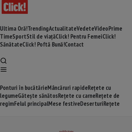
Ultima Oră!
Trending
Actualitate
Vedete
Video
Prime
Time
Sport
Stil de viață
Click! Pentru Femei
Click!
Sănătate
Click! Poftă Bună!
Contact
Ponturi în bucătărie
Mâncăruri rapide
Rețete cu
legume
Gătește sănătos
Rețete cu carne
Rețete de
regim
Felul principal
Mese festive
Deserturi
Rețete