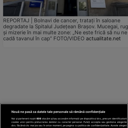
REPORTAJ | Bolnavi de cancer, tratați în saloane
degradate la Spitalul Județean Brașov. Mucegai, ru
și mizerie în mai multe zone: „Ne este frică să nu ne
cadă tavanul în cap” FOTO/VIDEO
actualitate.net
Nouă ne pasă ca datele tale personale să rămână confidențiale
Noi și partenerii noștri
606
stocăm și/sau accesăm informații pe dispozitivul dvs., precum identificatorii
cookie unici pentru prelucrarea datelor cu caracter personal. Puteți accepta sau gestiona alegerile
dvs. făcând clic mai jos sau în orice moment, pe pagina cu politica de confidențialitate. Aceste alegeri