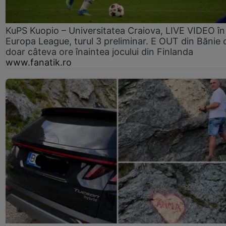
KuPS Kuopio – Universitatea Craiova, LIVE VIDEO în
Europa League, turul 3 preliminar. E OUT din Bănie 
doar câteva ore înaintea jocului din Finlanda
www.fanatik.ro