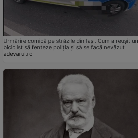
Urmărire comică pe străzile din Iași. Cum a reușit u
biciclist să fenteze poliția și să se facă nevăzut
adevarul.ro