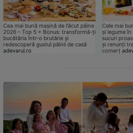
Cea mai bună mașină de făcut pâine
Cele mai bu
2026 – Top 5 + Bonus: transformă-ți
și legume în
bucătăria într-o brutărie și
sucuri proas
redescoperă gustul pâinii de casă
și renunți tr
adevarul.ro
comerț
adev