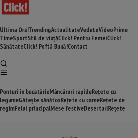
Ultima Oră!
Trending
Actualitate
Vedete
Video
Prime
Time
Sport
Stil de viață
Click! Pentru Femei
Click!
Sănătate
Click! Poftă Bună!
Contact
Ponturi în bucătărie
Mâncăruri rapide
Rețete cu
legume
Gătește sănătos
Rețete cu carne
Rețete de
regim
Felul principal
Mese festive
Deserturi
Rețete