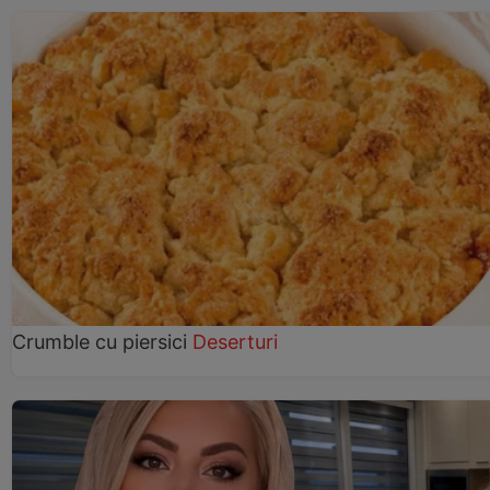
Crumble cu piersici
Deserturi