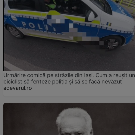
Urmărire comică pe străzile din Iași. Cum a reușit u
biciclist să fenteze poliția și să se facă nevăzut
adevarul.ro