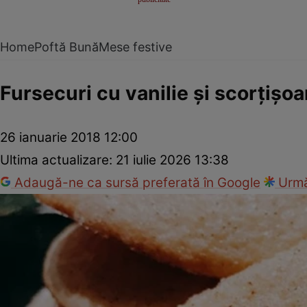
Home
Poftă Bună
Mese festive
Fursecuri cu vanilie şi scorţişoa
26 ianuarie 2018 12:00
Ultima actualizare:
21 iulie 2026 13:38
Adaugă-ne ca sursă preferată în Google
Urmă