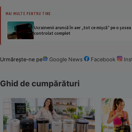
MAI MULTE PENTRU TINE
Ucrainenii aruncă în aer „tot ce mișcă” pe o șose
controlat complet
Urmărește-ne pe
Google News
Facebook
In
Ghid de cumpărături