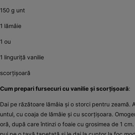
150 g unt
1 lămâie
1 ou
1 linguriţă vanilie
scorţişoară
Cum
prepari fursecuri cu vanilie
şi scorţişoară
:
Dai pe răzătoare lămâia şi o storci pentru zeamă. Am
untul, cu coaja de lămâie şi cu scorţişoara. Omoge
oră, după care întinzi o foaie cu grosimea de 1 cm. 
pui pe o tavă tapetată şi le dai la cuptor la foc 