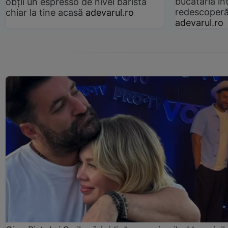
bucătăria înt
obții un espresso de nivel barista
redescoperă 
chiar la tine acasă
adevarul.ro
adevarul.ro