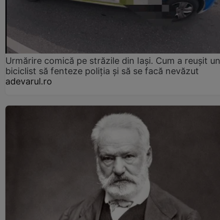
Urmărire comică pe străzile din Iași. Cum a reușit u
biciclist să fenteze poliția și să se facă nevăzut
adevarul.ro