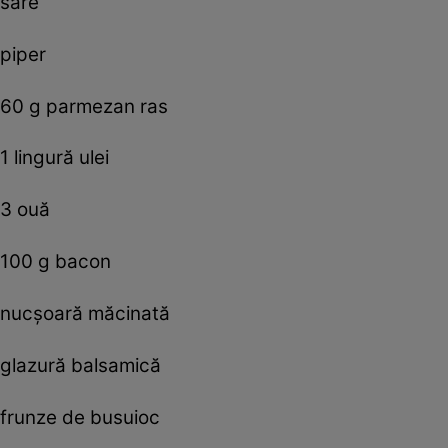
sare
piper
60 g parmezan ras
1 lingură ulei
3 ouă
100 g bacon
nucșoară măcinată
glazură balsamică
frunze de busuioc