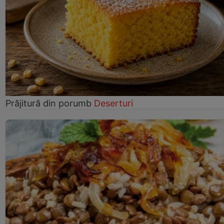
Prăjitură din porumb
Deserturi