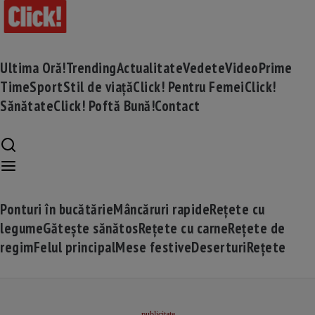
Ultima Oră!
Trending
Actualitate
Vedete
Video
Prime
Time
Sport
Stil de viață
Click! Pentru Femei
Click!
Sănătate
Click! Poftă Bună!
Contact
Ponturi în bucătărie
Mâncăruri rapide
Rețete cu
legume
Gătește sănătos
Rețete cu carne
Rețete de
regim
Felul principal
Mese festive
Deserturi
Rețete