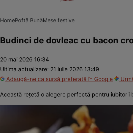
Home
Poftă Bună
Mese festive
Budinci de dovleac cu bacon cr
20 mai 2026 16:34
Ultima actualizare:
21 iulie 2026 13:49
Adaugă-ne ca sursă preferată în Google
Urmă
Această rețetă o alegere perfectă pentru iubitorii