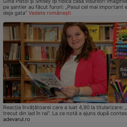
Gina Pistol și Smiley își ridică casa visurilor! Imaginil
pe șantier au făcut furori: „Pasul cel mai important 
deja gata”
Vedete românești
Reacția învățătoarei care a luat 4,90 la titularizare:
trecut din iad în rai”. La ce notă a ajuns după contes
adevarul.ro