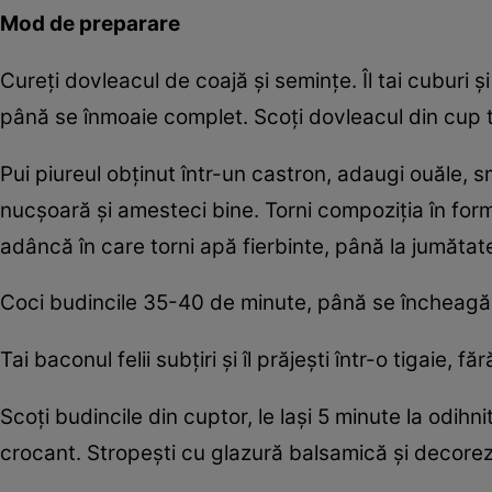
Mod de preparare
Cureți dovleacul de coajă și semințe. Îl tai cuburi și 
până se înmoaie complet. Scoți dovleacul din cup tor
Pui piureul obținut într-un castron, adaugi ouăle, 
nucșoară și amesteci bine. Torni compoziția în form
adâncă în care torni apă fierbinte, până la jumătat
Coci budincile 35-40 de minute, până se încheagă
Tai baconul felii subțiri și îl prăjești într-o tigaie, 
Scoți budincile din cuptor, le lași 5 minute la odihn
crocant. Stropești cu glazură balsamică și decorez