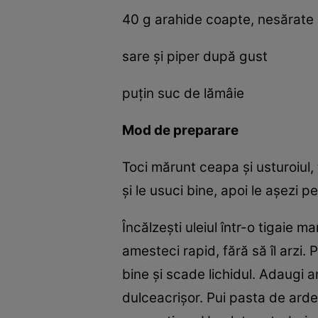
40 g arahide coapte, nesărate
sare şi piper după gust
puțin suc de lămâie
Mod de preparare
Toci mărunt ceapa și usturoiul, 
și le usuci bine, apoi le așezi p
Încălzești uleiul într-o tigaie 
amesteci rapid, fără să îl arzi
bine și scade lichidul. Adaugi a
dulceacrișor. Pui pasta de ardei