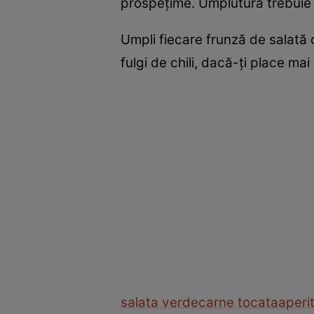
prospețime. Umplutura trebuie 
Umpli fiecare frunză de salată 
fulgi de chili, dacă-ți place ma
salata verde
carne tocata
aperit