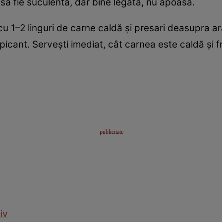
să fie suculentă, dar bine legată, nu apoasă.
cu 1–2 linguri de carne caldă și presari deasupra a
i picant. Servești imediat, cât carnea este caldă ș
iv