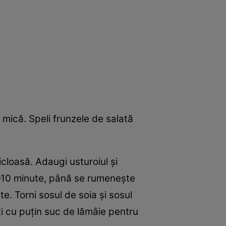
 mică. Speli frunzele de salată
icloasă. Adaugi usturoiul și
 8–10 minute, până se rumenește
e. Torni sosul de soia și sosul
ști cu puțin suc de lămâie pentru