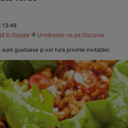
Gătește sănătos
Rețete cu carne
Rețete de regim
Felul p
6 13:49
ă în Google
Urmărește-ne pe Discover
unt gustoase și vor fura privirile invitaţilor.