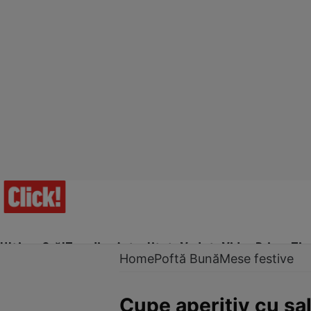
Ultima Oră!
Trending
Actualitate
Vedete
Video
Prime Ti
Home
Poftă Bună
Mese festive
Cupe aperitiv cu sa