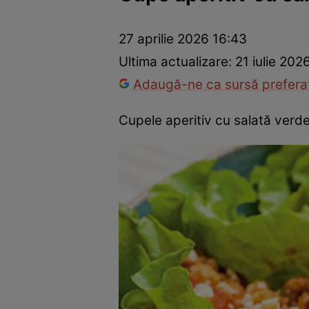
Ponturi în bucătărie
Mâncăruri rapide
Rețete cu legume
27 aprilie 2026 16:43
Ultima actualizare:
21 iulie 202
Adaugă-ne ca sursă preferat
Cupele aperitiv cu salată verde s