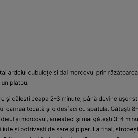
tai ardeiul cubulețe și dai morcovul prin răzătoarea
e un platou.
mare și călești ceapa 2–3 minute, până devine ușor st
. Pui carnea tocată și o desfaci cu spatula. Gătești
rdeiul și morcovul, amesteci și mai gătești 3–4 minut
 iute și potrivești de sare și piper. La final, strope