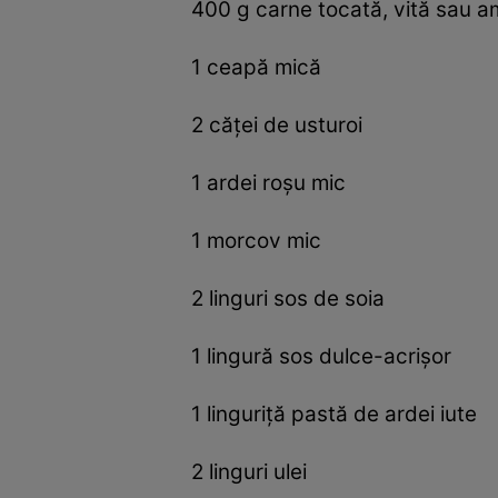
400 g carne tocată, vită sau a
1 ceapă mică
2 căței de usturoi
1 ardei roşu mic
1 morcov mic
2 linguri sos de soia
1 lingură sos dulce-acrişor
1 linguriță pastă de ardei iute
2 linguri ulei