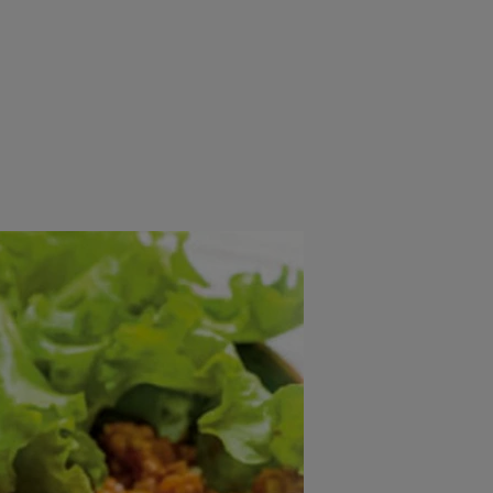
rincipal
Mese festive
Deserturi
Rețete