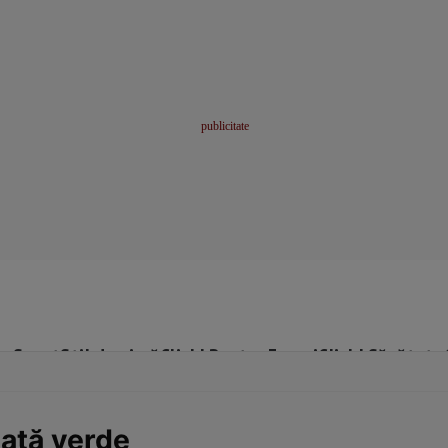
me
Sport
Stil de viață
Click! Pentru Femei
Click! Sănătate
lată verde