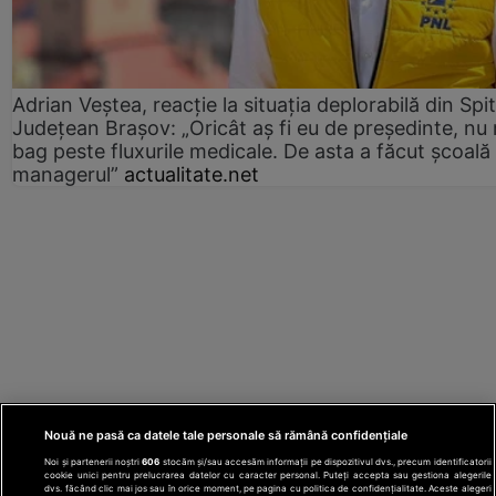
Adrian Veștea, reacție la situația deplorabilă din Spit
Județean Brașov: „Oricât aș fi eu de președinte, nu
bag peste fluxurile medicale. De asta a făcut școală
managerul”
actualitate.net
Nouă ne pasă ca datele tale personale să rămână confidențiale
Noi și partenerii noștri
606
stocăm și/sau accesăm informații pe dispozitivul dvs., precum identificatorii
cookie unici pentru prelucrarea datelor cu caracter personal. Puteți accepta sau gestiona alegerile
dvs. făcând clic mai jos sau în orice moment, pe pagina cu politica de confidențialitate. Aceste alegeri