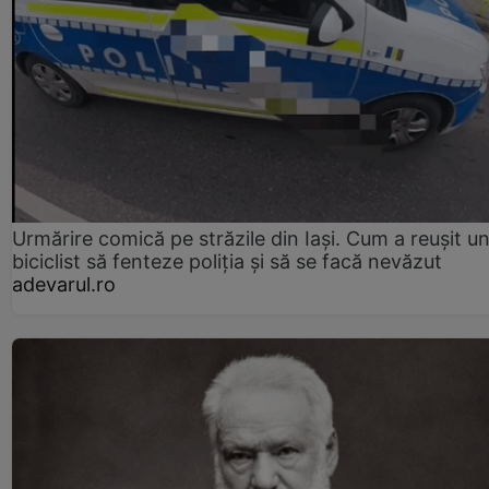
Urmărire comică pe străzile din Iași. Cum a reușit u
biciclist să fenteze poliția și să se facă nevăzut
adevarul.ro