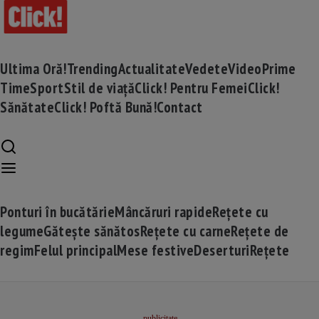
Ultima Oră!
Trending
Actualitate
Vedete
Video
Prime
Time
Sport
Stil de viață
Click! Pentru Femei
Click!
Sănătate
Click! Poftă Bună!
Contact
Ponturi în bucătărie
Mâncăruri rapide
Rețete cu
legume
Gătește sănătos
Rețete cu carne
Rețete de
regim
Felul principal
Mese festive
Deserturi
Rețete