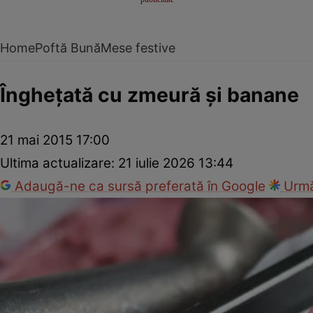
Home
Poftă Bună
Mese festive
Îngheţată cu zmeură şi banane
21 mai 2015 17:00
Ultima actualizare:
21 iulie 2026 13:44
Adaugă-ne ca sursă preferată în Google
Urmă