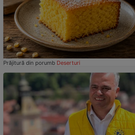
Prăjitură din porumb
Deserturi