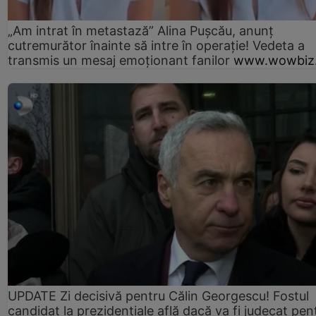
„Am intrat în metastază” Alina Pușcău, anunț
cutremurător înainte să intre în operație! Vedeta a
transmis un mesaj emoționant fanilor
www.wowbiz.
UPDATE Zi decisivă pentru Călin Georgescu! Fostul
candidat la prezidențiale află dacă va fi judecat pen