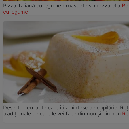
Pizza italiană cu legume proaspete și mozzarella
Re
cu legume
Deserturi cu lapte care îți amintesc de copilărie. Reț
tradiționale pe care le vei face din nou și din nou
Re