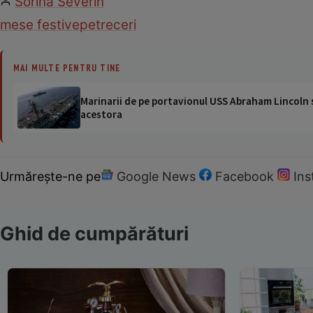
Sorina Severin
mese festive
petreceri
MAI MULTE PENTRU TINE
Marinarii de pe portavionul USS Abraham Lincoln su
acestora
Urmărește-ne pe
Google News
Facebook
In
Ghid de cumpărături