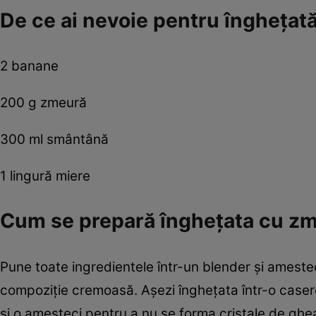
De ce ai nevoie pentru îngheţat
2 banane
200 g zmeură
300 ml smântână
1 lingură miere
Cum se prepară îngheţata cu zm
Pune toate ingredientele într-un blender şi ameste
compoziţie cremoasă. Aşezi îngheţata într-o caserol
şi o amesteci pentru a nu se forma cristale de ghe