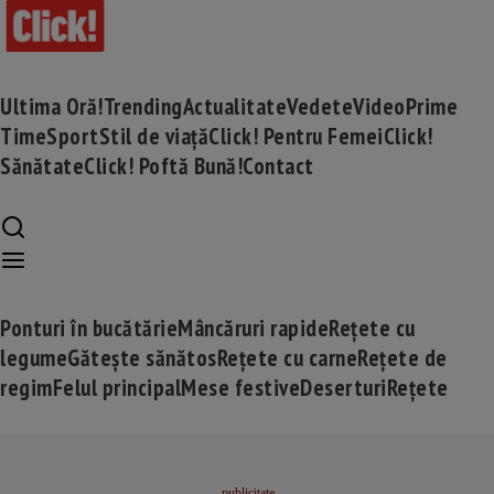
Ultima Oră!
Trending
Actualitate
Vedete
Video
Prime
Time
Sport
Stil de viață
Click! Pentru Femei
Click!
Sănătate
Click! Poftă Bună!
Contact
Ponturi în bucătărie
Mâncăruri rapide
Rețete cu
legume
Gătește sănătos
Rețete cu carne
Rețete de
regim
Felul principal
Mese festive
Deserturi
Rețete