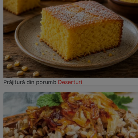
Prăjitură din porumb
Deserturi