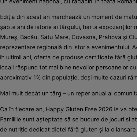
Un eveniment național, cu rădăcini în toată Român
Ediția din acest an marchează un moment de matur
șapte ani de istorie ai târgului, harta expozanțilo
Mureș, Bacău, Satu Mare, Covasna, Prahova și Cluj
reprezentare regională din istoria evenimentului. Ac
în ultimii ani, oferta de produse certificate fără g
locali răspund tot mai bine nevoilor persoanelor c
aproximativ 1% din populație, deși multe cazuri r
Mai mult decât un târg – un reper anual al comunită
Ca în fiecare an, Happy Gluten Free 2026 le va ofer
Familiile sunt așteptate să se bucure de jocuri și at
de nutriție dedicat dietei fără gluten și la o lansar