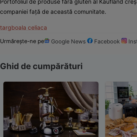
Portofoliul de produse fără gluten al Kaufland creșt
companiei față de această comunitate.
targ
boala celiaca
Urmărește-ne pe
Google News
Facebook
In
Ghid de cumpărături