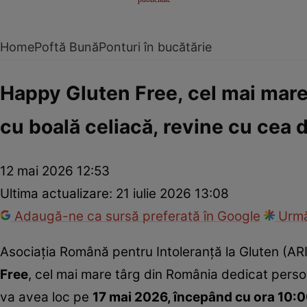
Home
Poftă Bună
Ponturi în bucătărie
Happy Gluten Free, cel mai mare
cu boală celiacă, revine cu cea d
12 mai 2026 12:53
Ultima actualizare:
21 iulie 2026 13:08
Adaugă-ne ca sursă preferată în Google
Urmă
Asociația Română pentru Intoleranță la Gluten (ARI
Free
, cel mai mare târg din România dedicat persoa
va avea loc pe
17 mai 2026, începând cu ora 10:00