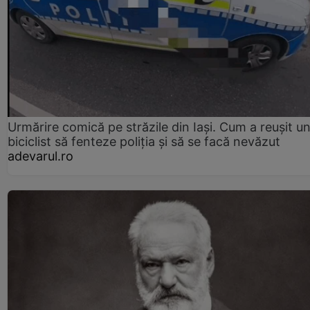
Urmărire comică pe străzile din Iași. Cum a reușit u
biciclist să fenteze poliția și să se facă nevăzut
adevarul.ro