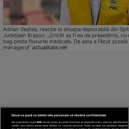
Adrian Veștea, reacție la situația deplorabilă din Spit
Județean Brașov: „Oricât aș fi eu de președinte, nu
bag peste fluxurile medicale. De asta a făcut școală
managerul”
actualitate.net
Nouă ne pasă ca datele tale personale să rămână confidențiale
Noi și partenerii noștri
606
stocăm și/sau accesăm informații pe dispozitivul dvs., precum identificatorii
cookie unici pentru prelucrarea datelor cu caracter personal. Puteți accepta sau gestiona alegerile
dvs. făcând clic mai jos sau în orice moment, pe pagina cu politica de confidențialitate. Aceste alegeri