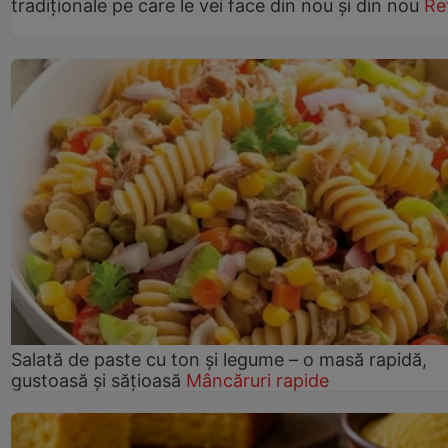
tradiționale pe care le vei face din nou și din nou
Re
Salată de paste cu ton și legume – o masă rapidă,
gustoasă și sățioasă
Mâncăruri rapide