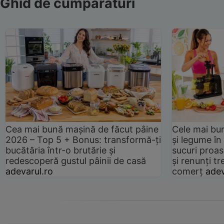
Ghid de cumpărături
Cea mai bună mașină de făcut pâine
Cele mai bu
2026 – Top 5 + Bonus: transformă-ți
și legume în
bucătăria într-o brutărie și
sucuri proas
redescoperă gustul pâinii de casă
și renunți tr
adevarul.ro
comerț
adev