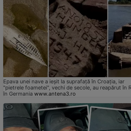
Epava unei nave a ieșit la suprafață în Croația, iar
"pietrele foametei", vechi de secole, au reapărut în R
în Germania
www.antena3.ro