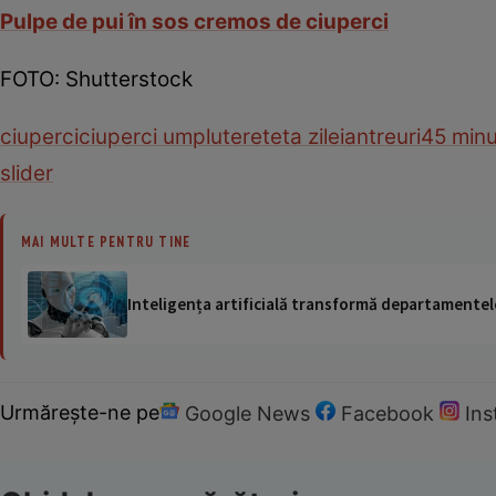
Pulpe de pui în sos cremos de ciuperci
FOTO: Shutterstock
ciuperci
ciuperci umplute
reteta zilei
antreuri
45 min
slider
MAI MULTE PENTRU TINE
Inteligența artificială transformă departamentele
Urmărește-ne pe
Google News
Facebook
In