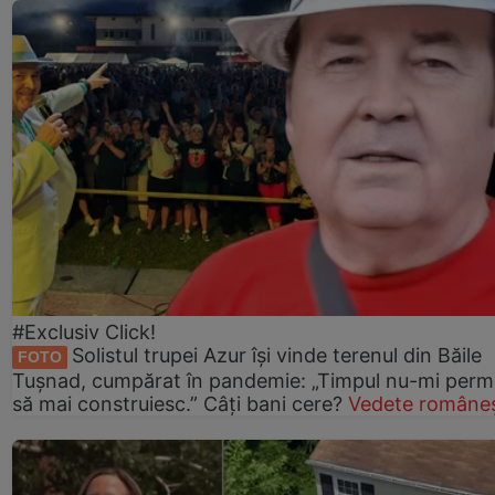
#Exclusiv Click!
Solistul trupei Azur își vinde terenul din Băile
FOTO
Tușnad, cumpărat în pandemie: „Timpul nu-mi perm
să mai construiesc.” Câți bani cere?
Vedete româneș