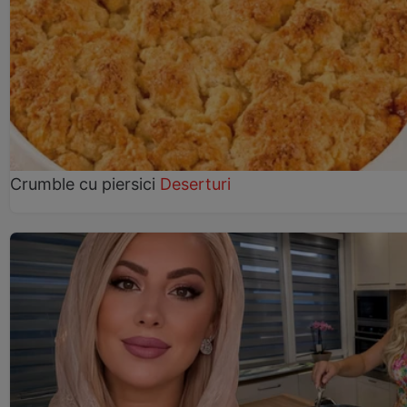
Crumble cu piersici
Deserturi