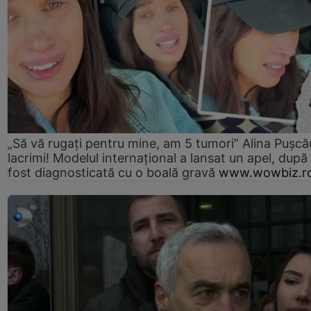
„Să vă rugați pentru mine, am 5 tumori” Alina Pușcău
lacrimi! Modelul internațional a lansat un apel, după
fost diagnosticată cu o boală gravă
www.wowbiz.r