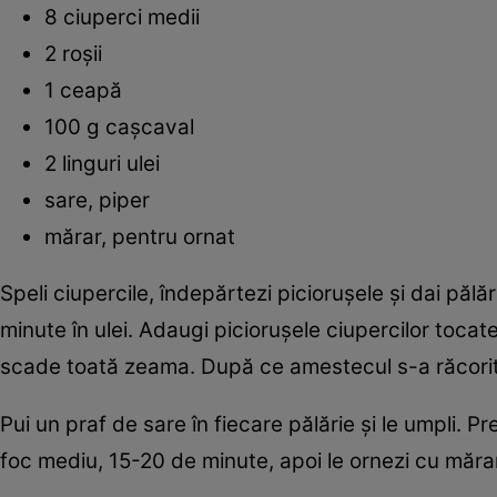
8 ciuperci medii
2 roşii
1 ceapă
100 g caşcaval
2 linguri ulei
sare, piper
mărar, pentru ornat
Speli ciupercile, îndepărtezi picioruşele şi dai pălă
minute în ulei. Adaugi picioruşele ciupercilor tocat
scade toată zeama. După ce amestecul s-a răcorit, 
Pui un praf de sare în fiecare pălărie şi le umpli. Pre
foc mediu, 15-20 de minute, apoi le ornezi cu măra