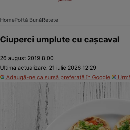
Home
Poftă Bună
Rețete
Ciuperci umplute cu caşcaval
26 august 2019 8:00
Ultima actualizare:
21 iulie 2026 12:29
Adaugă-ne ca sursă preferată în Google
Urmă