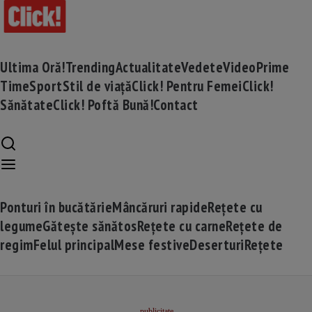
Ultima Oră!
Trending
Actualitate
Vedete
Video
Prime
Time
Sport
Stil de viață
Click! Pentru Femei
Click!
Sănătate
Click! Poftă Bună!
Contact
Ponturi în bucătărie
Mâncăruri rapide
Rețete cu
legume
Gătește sănătos
Rețete cu carne
Rețete de
regim
Felul principal
Mese festive
Deserturi
Rețete