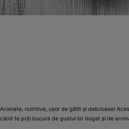
Aromate, nutritive, uşor de gătit şi delicioase! Ace
când te poţi bucura de gustul lor bogat şi de aro