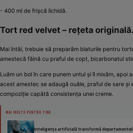
- 400 ml de frişcă lichidă.
Tort red velvet – reţeta origina
Mai întâi, trebuie să preparăm blaturile pentru tortu
amestecă făină cu praful de copt, bicarbonatul stin
Luăm un bol în care punem untul şi îl mixăm, apo
acest amestec se adaugă ouăle, praful de sare şi 
compoziţie capătă consistenţa unei creme.
MAI MULTE PENTRU TINE
Inteligența artificială transformă departamentele