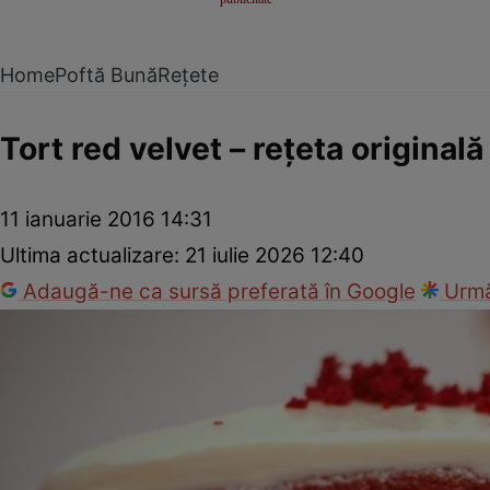
Home
Poftă Bună
Rețete
Tort red velvet – reţeta originală
11 ianuarie 2016 14:31
Ultima actualizare:
21 iulie 2026 12:40
Adaugă-ne ca sursă preferată în Google
Urmă