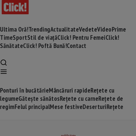
Ultima Oră!
Trending
Actualitate
Vedete
Video
Prime
Time
Sport
Stil de viață
Click! Pentru Femei
Click!
Sănătate
Click! Poftă Bună!
Contact
Ponturi în bucătărie
Mâncăruri rapide
Rețete cu
legume
Gătește sănătos
Rețete cu carne
Rețete de
regim
Felul principal
Mese festive
Deserturi
Rețete