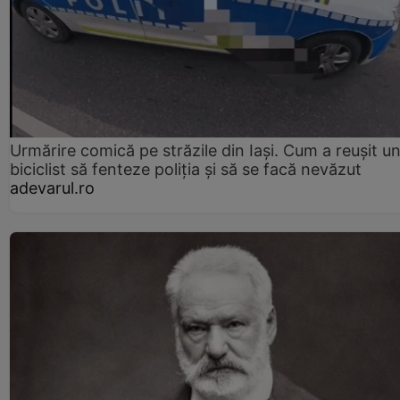
Urmărire comică pe străzile din Iași. Cum a reușit u
biciclist să fenteze poliția și să se facă nevăzut
adevarul.ro