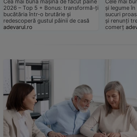
Cea mai bună mașină de făcut pâine
Cele mai bu
2026 – Top 5 + Bonus: transformă-ți
și legume în
bucătăria într-o brutărie și
sucuri proas
redescoperă gustul pâinii de casă
și renunți tr
adevarul.ro
comerț
adev