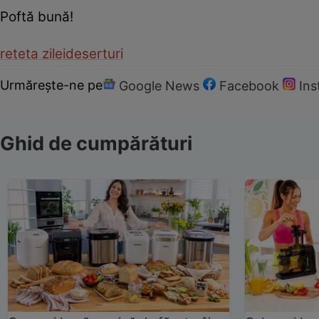
Poftă bună!
reteta zilei
deserturi
Urmărește-ne pe
Google News
Facebook
In
Ghid de cumpărături