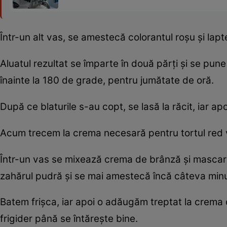
Într-un alt vas, se amestecă colorantul roşu şi la
Aluatul rezultat se împarte în două părţi şi se pune
înainte la 180 de grade, pentru jumătate de oră.
După ce blaturile s-au copt, se lasă la răcit, iar apo
Acum trecem la crema necesară pentru tortul red ve
Într-un vas se mixează crema de brânză şi mascarp
zahărul pudră şi se mai amestecă încă câteva min
Batem frişca, iar apoi o adăugăm treptat la crema 
frigider până se întăreşte bine.