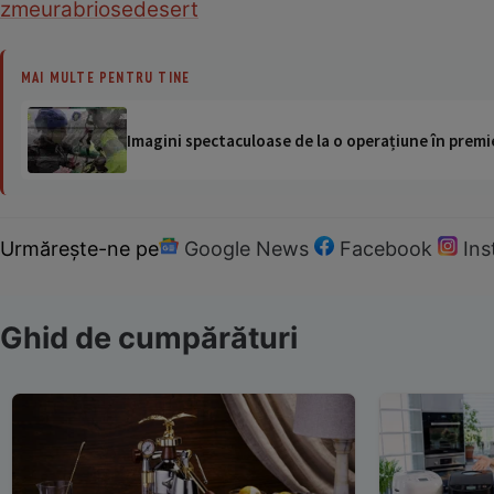
zmeura
briose
desert
MAI MULTE PENTRU TINE
Imagini spectaculoase de la o operațiune în premie
Urmărește-ne pe
Google News
Facebook
In
Ghid de cumpărături