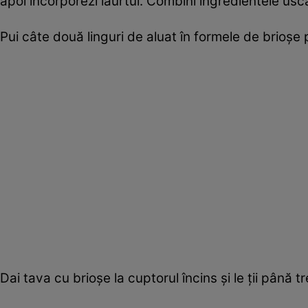
apoi încorporezi iaurtul. Combini ingredientele us
Pui câte două linguri de aluat în formele de brioșe 
Dai tava cu brioșe la cuptorul încins și le ții până tr