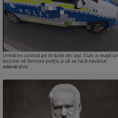
Urmărire comică pe străzile din Iași. Cum a reușit u
biciclist să fenteze poliția și să se facă nevăzut
adevarul.ro