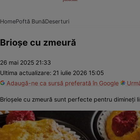
Home
Poftă Bună
Deserturi
Brioșe cu zmeură
26 mai 2025 21:33
Ultima actualizare:
21 iulie 2026 15:05
Adaugă-ne ca sursă preferată în Google
Urmă
Brioșele cu zmeură sunt perfecte pentru dimineți lin