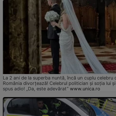
La 2 ani de la superba nuntă, încă un cuplu celebru 
România divorțează! Celebrul politician și soția lui ș
spus adio! „Da, este adevărat”
www.unica.ro