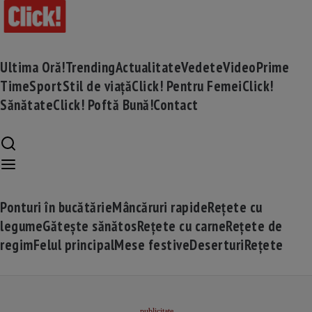
Ultima Oră!
Trending
Actualitate
Vedete
Video
Prime
Time
Sport
Stil de viață
Click! Pentru Femei
Click!
Sănătate
Click! Poftă Bună!
Contact
Ponturi în bucătărie
Mâncăruri rapide
Rețete cu
legume
Gătește sănătos
Rețete cu carne
Rețete de
regim
Felul principal
Mese festive
Deserturi
Rețete