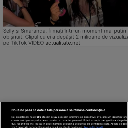
Selly și Smaranda, filmați într-un moment mai puțin
obișnuit. Clipul cu ei a depășit 2 milioane de vizualiz
pe TikTok VIDEO
actualitate.net
Nouă ne pasă ca datele tale personale să rămână confidențiale
Noi și partenerii noștri
606
stocăm și/sau accesăm informații pe dispozitivul dvs., precum identificatorii
cookie unici pentru prelucrarea datelor cu caracter personal. Puteți accepta sau gestiona alegerile
dvs. făcând clic mai jos sau în orice moment, pe pagina cu politica de confidențialitate. Aceste alegeri
vor fi raportate partenerilor noștri și nu vă vor afecta navigarea.
Mai multe detalii