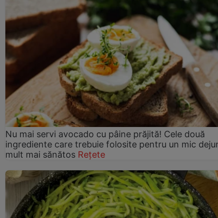
Nu mai servi avocado cu pâine prăjită! Cele două
ingrediente care trebuie folosite pentru un mic deju
mult mai sănătos
Rețete