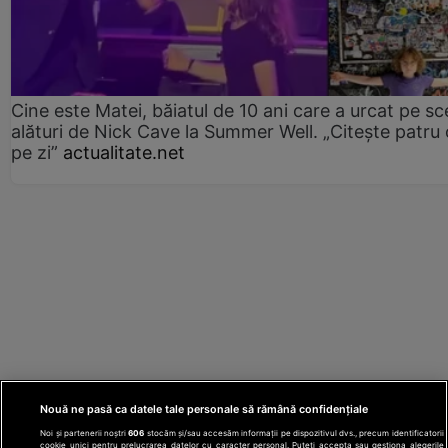
Cine este Matei, băiatul de 10 ani care a urcat pe s
alături de Nick Cave la Summer Well. „Citește patru 
pe zi”
actualitate.net
Nouă ne pasă ca datele tale personale să rămână confidențiale
Noi și partenerii noștri
606
stocăm și/sau accesăm informații pe dispozitivul dvs., precum identificatorii
cookie unici pentru prelucrarea datelor cu caracter personal. Puteți accepta sau gestiona alegerile