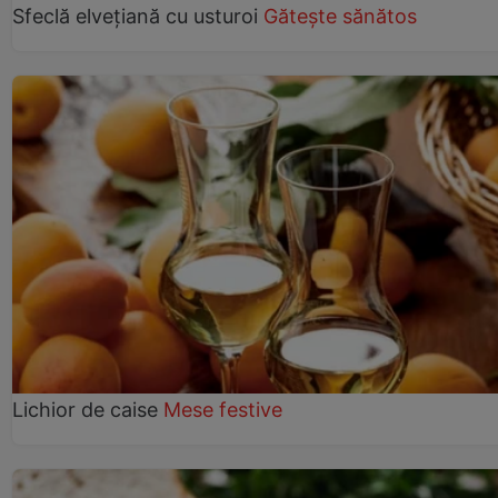
Sfeclă elvețiană cu usturoi
Gătește sănătos
Lichior de caise
Mese festive