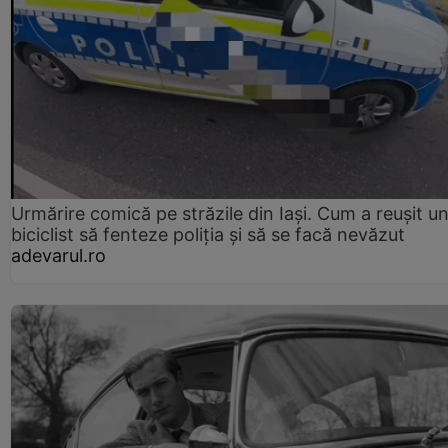
Urmărire comică pe străzile din Iași. Cum a reușit u
biciclist să fenteze poliția și să se facă nevăzut
adevarul.ro