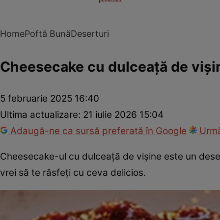
Home
Poftă Bună
Deserturi
Cheesecake cu dulceață de viși
5 februarie 2025 16:40
Ultima actualizare:
21 iulie 2026 15:04
Adaugă-ne ca sursă preferată în Google
Urmă
Cheesecake-ul cu dulceață de vișine este un deser
vrei să te răsfeți cu ceva delicios.