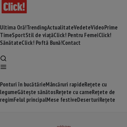
Ultima Oră!
Trending
Actualitate
Vedete
Video
Prime
Time
Sport
Stil de viață
Click! Pentru Femei
Click!
Sănătate
Click! Poftă Bună!
Contact
Ponturi în bucătărie
Mâncăruri rapide
Rețete cu
legume
Gătește sănătos
Rețete cu carne
Rețete de
regim
Felul principal
Mese festive
Deserturi
Rețete