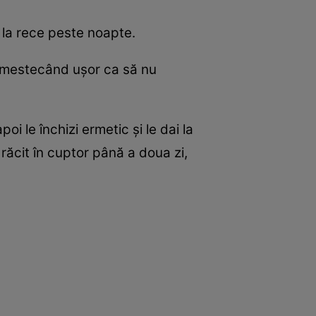
și la rece peste noapte.
, amestecând ușor ca să nu
oi le închizi ermetic și le dai la
 răcit în cuptor până a doua zi,