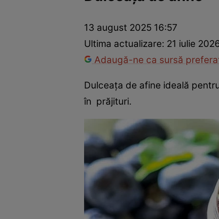
Ponturi în bucătărie
Mâncăruri rapide
Rețete cu legume
13 august 2025 16:57
Ultima actualizare:
21 iulie 202
Adaugă-ne ca sursă preferat
Dulceața de afine ideală pentru 
în prăjituri.