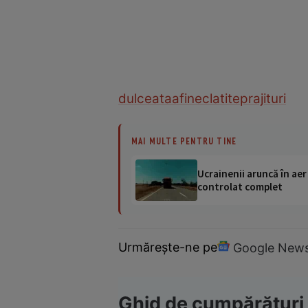
dulceata
afine
clatite
prajituri
MAI MULTE PENTRU TINE
Ucrainenii aruncă în aer
controlat complet
Urmărește-ne pe
Google New
Ghid de cumpărături