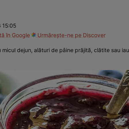
Gătește sănătos
Rețete cu carne
Rețete de regim
Felul p
6 15:05
ă în Google
Urmărește-ne pe Discover
micul dejun, alături de pâine prăjită, clătite sau iau