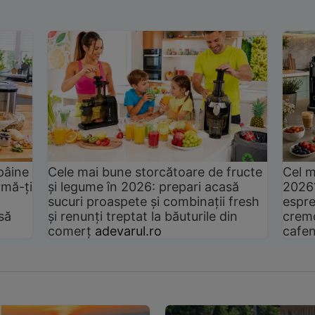
pâine
Cele mai bune storcătoare de fructe
Cel m
rmă-ți
și legume în 2026: prepari acasă
2026
sucuri proaspete și combinații fresh
espre
să
și renunți treptat la băuturile din
cremo
comerț
adevarul.ro
cafen