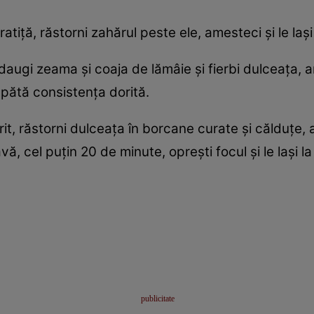
 cratiță, răstorni zahărul peste ele, amesteci și le la
adaugi zeama și coaja de lămâie și fierbi dulceața
apătă consistența dorită.
rit, răstorni dulceața în borcane curate și călduțe, ap
ă, cel puțin 20 de minute, oprești focul și le lași la