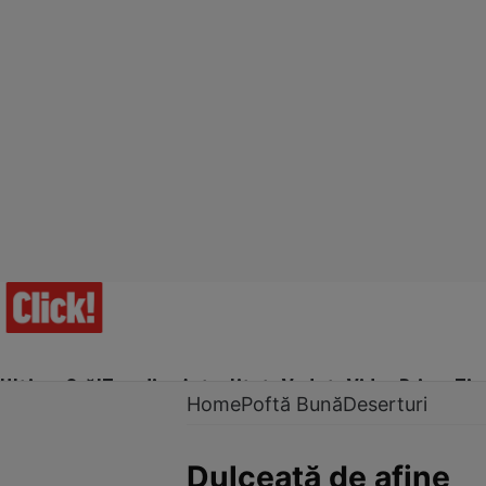
Ultima Oră!
Trending
Actualitate
Vedete
Video
Prime Ti
Home
Poftă Bună
Deserturi
Dulceață de afine