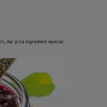
rincipal
Mese festive
Deserturi
Rețete
rt, dar și ca ingredient special