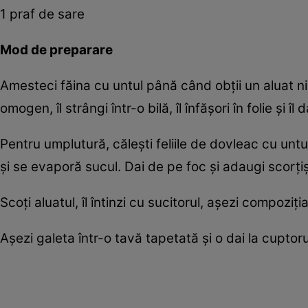
1 praf de sare
Mod de preparare
Amesteci făina cu untul până când obții un aluat nis
omogen, îl strângi într-o bilă, îl înfășori în folie și îl
Pentru umplutură, călești feliile de dovleac cu untu
și se evaporă sucul. Dai de pe foc și adaugi scorți
Scoți aluatul, îl întinzi cu sucitorul, așezi compoziți
Așezi galeta într-o tavă tapetată și o dai la cuptor