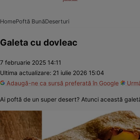
Home
Poftă Bună
Deserturi
Galeta cu dovleac
7 februarie 2025 14:11
Ultima actualizare:
21 iulie 2026 15:04
Adaugă-ne ca sursă preferată în Google
Urmă
Ai poftă de un super desert? Atunci această galet