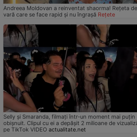
Andreea Moldovan a reinventat shaorma! Rețeta d
vară care se face rapid și nu îngrașă
Rețete
Selly și Smaranda, filmați într-un moment mai puțin
obișnuit. Clipul cu ei a depășit 2 milioane de vizualiz
pe TikTok VIDEO
actualitate.net