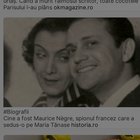
uriaș. Când a murit faimosul scriitor, toate cocotele
Parisului l-au plâns
okmagazine.ro
#Biografii
Cine a fost Maurice Nègre, spionul francez care a
sedus-o pe Maria Tănase
historia.ro