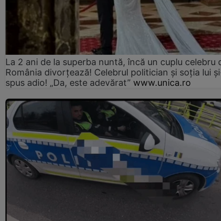
La 2 ani de la superba nuntă, încă un cuplu celebru 
România divorțează! Celebrul politician și soția lui ș
spus adio! „Da, este adevărat”
www.unica.ro