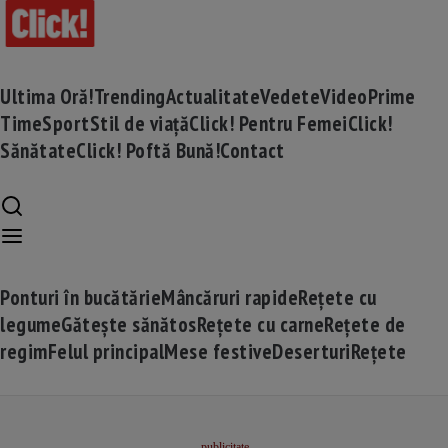
Ultima Oră!
Trending
Actualitate
Vedete
Video
Prime
Time
Sport
Stil de viață
Click! Pentru Femei
Click!
Sănătate
Click! Poftă Bună!
Contact
Ponturi în bucătărie
Mâncăruri rapide
Rețete cu
legume
Gătește sănătos
Rețete cu carne
Rețete de
regim
Felul principal
Mese festive
Deserturi
Rețete