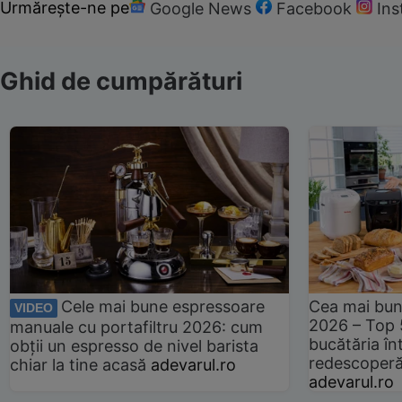
Urmărește-ne pe
Google News
Facebook
In
Ghid de cumpărături
Cele mai bune espressoare
Cea mai bun
VIDEO
2026 – Top 
manuale cu portafiltru 2026: cum
bucătăria înt
obții un espresso de nivel barista
redescoperă 
chiar la tine acasă
adevarul.ro
adevarul.ro