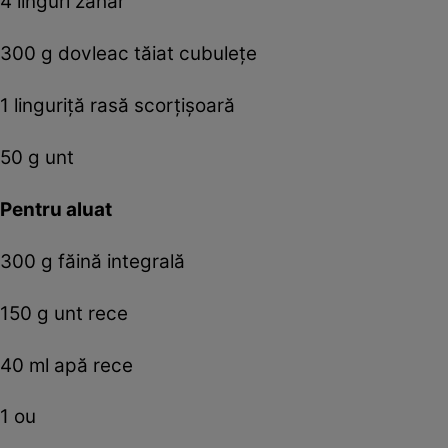
4 linguri zahăr
300 g dovleac tăiat cubulețe
1 linguriță rasă scorțișoară
50 g unt
Pentru aluat
300 g făină integrală
150 g unt rece
40 ml apă rece
1 ou