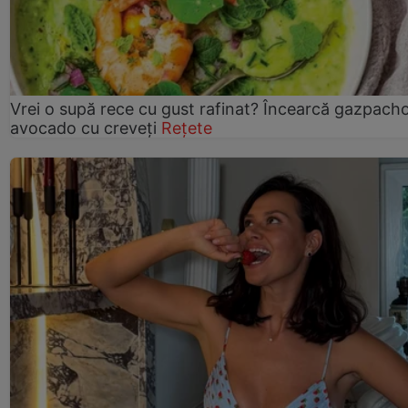
Vrei o supă rece cu gust rafinat? Încearcă gazpach
avocado cu creveți
Rețete