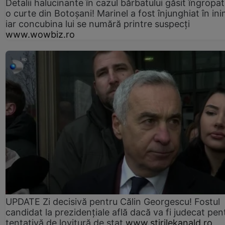
Detalii halucinante în cazul bărbatului găsit îngropat
o curte din Botoșani! Marinel a fost înjunghiat în ini
iar concubina lui se numără printre suspecți
www.wowbiz.ro
UPDATE Zi decisivă pentru Călin Georgescu! Fostul
candidat la prezidențiale află dacă va fi judecat pen
tentativă de lovitură de stat
www.stirilekanald.ro