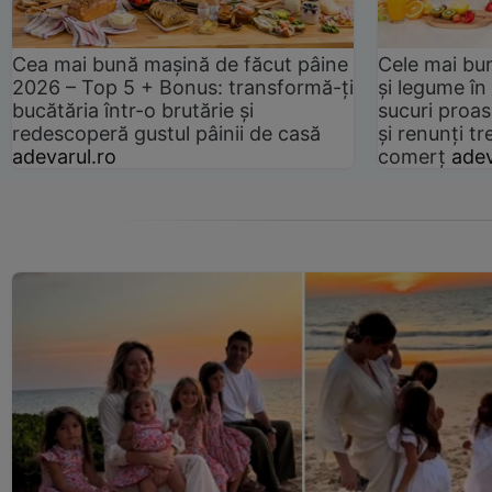
Cea mai bună mașină de făcut pâine
Cele mai bu
2026 – Top 5 + Bonus: transformă-ți
și legume în
bucătăria într-o brutărie și
sucuri proas
redescoperă gustul pâinii de casă
și renunți tr
adevarul.ro
comerț
adev