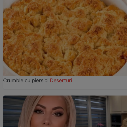
Crumble cu piersici
Deserturi