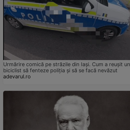
Urmărire comică pe străzile din Iași. Cum a reușit u
biciclist să fenteze poliția și să se facă nevăzut
adevarul.ro