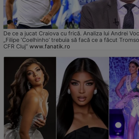
De ce a jucat Craiova cu frică. Analiza lui Andrei Voc
„Filipe ‘Coelhinho’ trebuia să facă ce a făcut Troms
CFR Cluj”
www.fanatik.ro