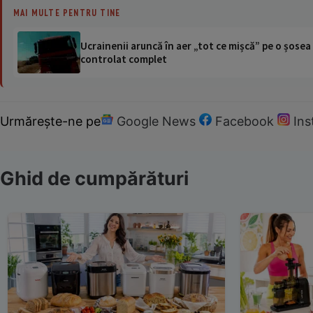
MAI MULTE PENTRU TINE
Ucrainenii aruncă în aer „tot ce mișcă” pe o șose
controlat complet
Urmărește-ne pe
Google News
Facebook
In
Ghid de cumpărături