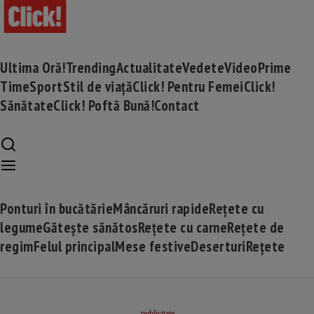
Ultima Oră!
Trending
Actualitate
Vedete
Video
Prime
Time
Sport
Stil de viață
Click! Pentru Femei
Click!
Sănătate
Click! Poftă Bună!
Contact
Ponturi în bucătărie
Mâncăruri rapide
Rețete cu
legume
Gătește sănătos
Rețete cu carne
Rețete de
regim
Felul principal
Mese festive
Deserturi
Rețete