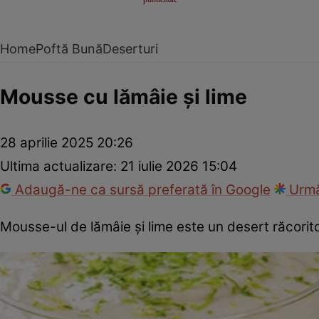
Home
Poftă Bună
Deserturi
Mousse cu lămâie și lime
28 aprilie 2025 20:26
Ultima actualizare:
21 iulie 2026 15:04
Adaugă-ne ca sursă preferată în Google
Urmă
Mousse-ul de lămâie și lime este un desert răcorito