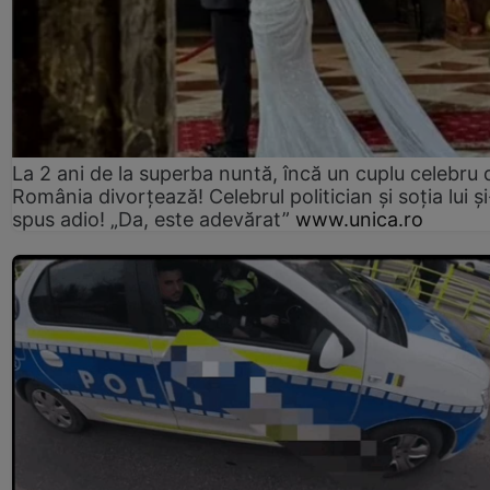
La 2 ani de la superba nuntă, încă un cuplu celebru 
România divorțează! Celebrul politician și soția lui ș
spus adio! „Da, este adevărat”
www.unica.ro