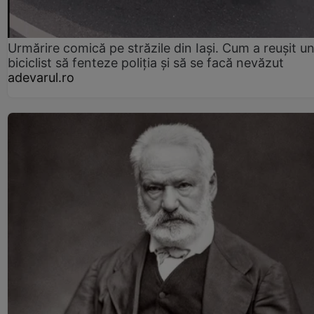
Urmărire comică pe străzile din Iași. Cum a reușit u
biciclist să fenteze poliția și să se facă nevăzut
adevarul.ro