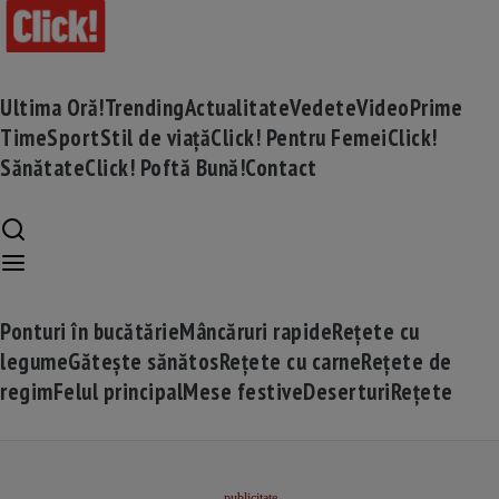
Ultima Oră!
Trending
Actualitate
Vedete
Video
Prime
Time
Sport
Stil de viață
Click! Pentru Femei
Click!
Sănătate
Click! Poftă Bună!
Contact
Ponturi în bucătărie
Mâncăruri rapide
Rețete cu
legume
Gătește sănătos
Rețete cu carne
Rețete de
regim
Felul principal
Mese festive
Deserturi
Rețete