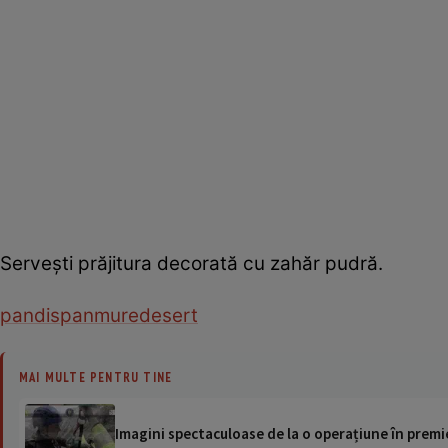
Servești prăjitura decorată cu zahăr pudră.
pandispan
mure
desert
MAI MULTE PENTRU TINE
Imagini spectaculoase de la o operațiune în premie