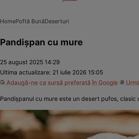
Home
Poftă Bună
Deserturi
Pandișpan cu mure
25 august 2025 14:29
Ultima actualizare:
21 iulie 2026 15:05
Adaugă-ne ca sursă preferată în Google
Urmă
Pandișpanul cu mure este un desert pufos, clasic 