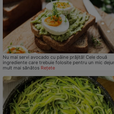
Nu mai servi avocado cu pâine prăjită! Cele două
ingrediente care trebuie folosite pentru un mic deju
mult mai sănătos
Rețete