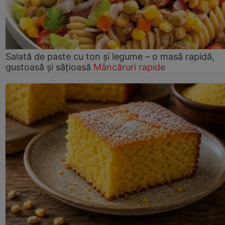
Salată de paste cu ton și legume – o masă rapidă,
gustoasă și sățioasă
Mâncăruri rapide