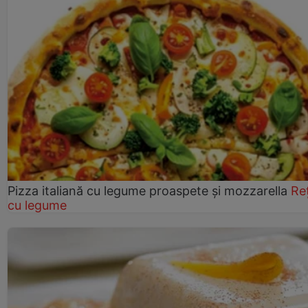
Pizza italiană cu legume proaspete și mozzarella
Re
cu legume