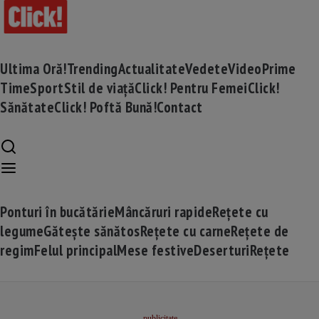
Ultima Oră!
Trending
Actualitate
Vedete
Video
Prime
Time
Sport
Stil de viață
Click! Pentru Femei
Click!
Sănătate
Click! Poftă Bună!
Contact
Ponturi în bucătărie
Mâncăruri rapide
Rețete cu
legume
Gătește sănătos
Rețete cu carne
Rețete de
regim
Felul principal
Mese festive
Deserturi
Rețete