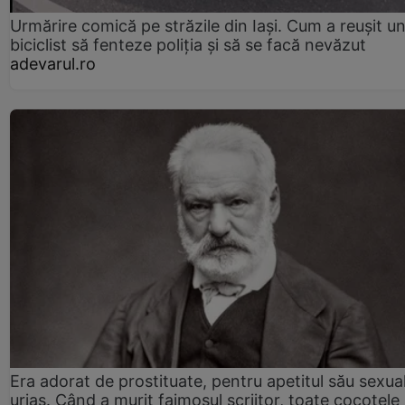
Urmărire comică pe străzile din Iași. Cum a reușit u
biciclist să fenteze poliția și să se facă nevăzut
adevarul.ro
Era adorat de prostituate, pentru apetitul său sexua
uriaș. Când a murit faimosul scriitor, toate cocotele