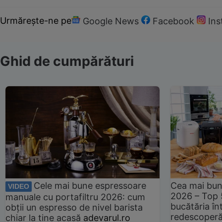
Urmărește-ne pe
Google News
Facebook
In
Ghid de cumpărături
Cele mai bune espressoare
Cea mai bun
VIDEO
2026 – Top 
manuale cu portafiltru 2026: cum
bucătăria înt
obții un espresso de nivel barista
redescoperă 
chiar la tine acasă
adevarul.ro