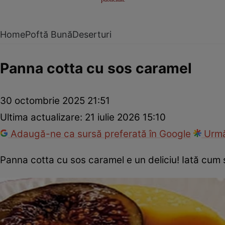
Home
Poftă Bună
Deserturi
Panna cotta cu sos caramel
30 octombrie 2025 21:51
Ultima actualizare:
21 iulie 2026 15:10
Adaugă-ne ca sursă preferată în Google
Urmă
Panna cotta cu sos caramel e un deliciu! Iată cum 