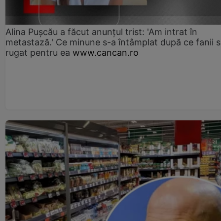
Alina Pușcău a făcut anunțul trist: 'Am intrat în
metastază.' Ce minune s-a întâmplat după ce fanii 
rugat pentru ea
www.cancan.ro