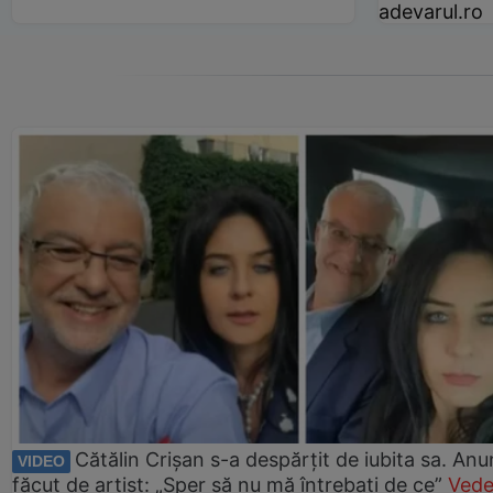
adevarul.ro
Cătălin Crișan s-a despărțit de iubita sa. Anu
VIDEO
făcut de artist: „Sper să nu mă întrebați de ce”
Vede