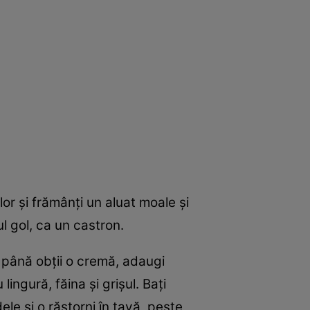
lor și frămânți un aluat moale și
ul gol, ca un castron.
 până obții o cremă, adaugi
ingură, făina și grișul. Bați
le și o răstorni în tavă, peste