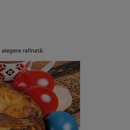
rincipal
Mese festive
Deserturi
Rețete
 alegere rafinată.