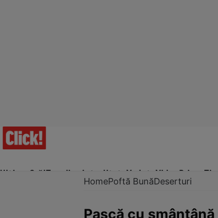
Ultima Oră!
Trending
Actualitate
Vedete
Video
Prime Ti
Home
Poftă Bună
Deserturi
Pască cu smântână