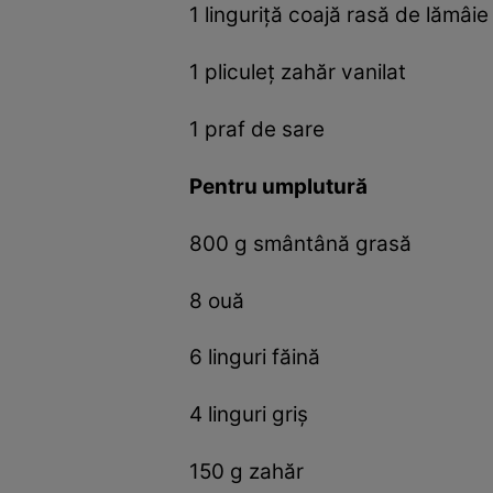
1 linguriță coajă rasă de lămâie
1 pliculeț zahăr vanilat
1 praf de sare
Pentru umplutură
800 g smântână grasă
8 ouă
6 linguri făină
4 linguri griș
150 g zahăr