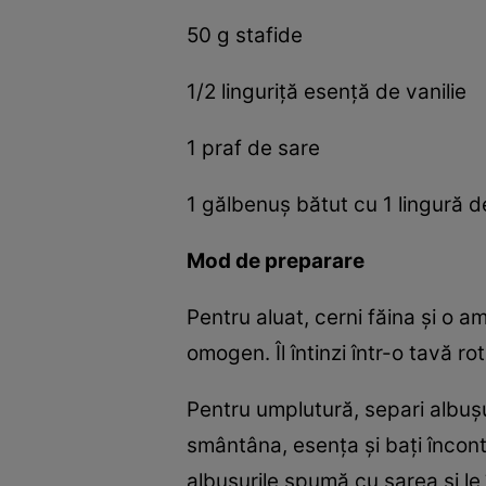
50 g stafide
1/2 linguriță esență de vanilie
1 praf de sare
1 gălbenuș bătut cu 1 lingură d
Mod de preparare
Pentru aluat, cerni făina și o a
omogen. Îl întinzi într-o tavă ro
Pentru umplutură, separi albușu
smântâna, esența și bați înconti
albușurile spumă cu sarea și le