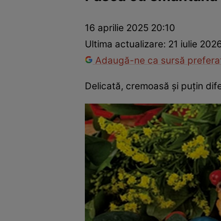
Ponturi în bucătărie
Mâncăruri rapide
Rețete cu legume
16 aprilie 2025 20:10
Ultima actualizare:
21 iulie 202
Adaugă-ne ca sursă preferat
Delicată, cremoasă și puțin dif