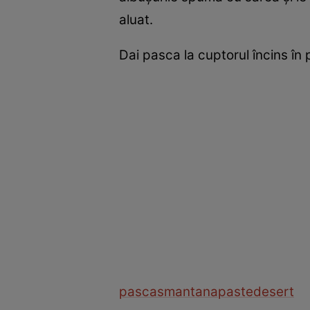
aluat.
Dai pasca la cuptorul încins în 
pasca
smantana
paste
desert