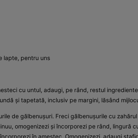
e lapte, pentru uns
mesteci cu untul, adaugi, pe rând, restul ingrediente
tundă și tapetată, inclusiv pe margini, lăsând mijloc
rile de gălbenușuri. Freci gălbenușurile cu zahărul
nuu, omogenizezi și încorporezi pe rând, lingură cu l
 încorporezi în amestec. Omogenizezi, adaugi stafide