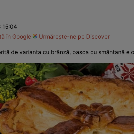
Gătește sănătos
Rețete cu carne
Rețete de regim
Felul p
6 15:04
ă în Google
Urmărește-ne pe Discover
erită de varianta cu brânză, pasca cu smântână e o