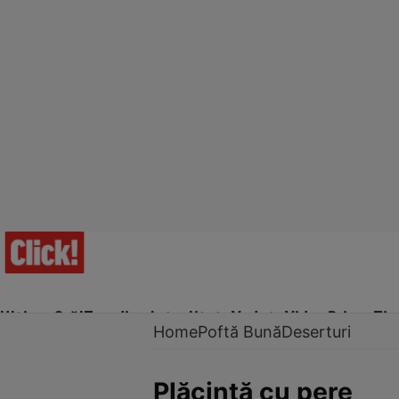
Ultima Oră!
Trending
Actualitate
Vedete
Video
Prime Ti
Home
Poftă Bună
Deserturi
Plăcintă cu pere