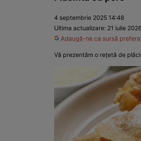
Ponturi în bucătărie
Mâncăruri rapide
Rețete cu legume
4 septembrie 2025 14:48
Ultima actualizare:
21 iulie 202
Adaugă-ne ca sursă preferat
Vă prezentăm o reţetă de plăcint