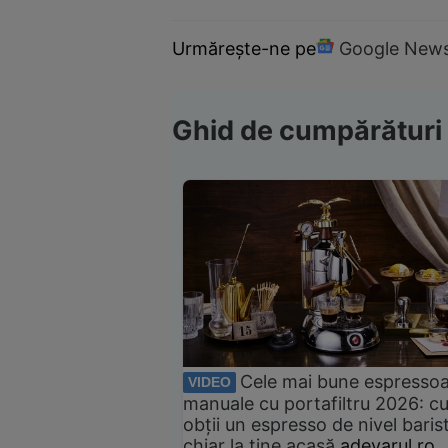
Urmărește-ne pe
Google New
Ghid de cumpărături
Cele mai bune espresso
VIDEO
manuale cu portafiltru 2026: c
obții un espresso de nivel baris
chiar la tine acasă
adevarul.ro