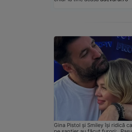
Gina Pistol și Smiley își ridică c
pe șantier au făcut furori: „Pas