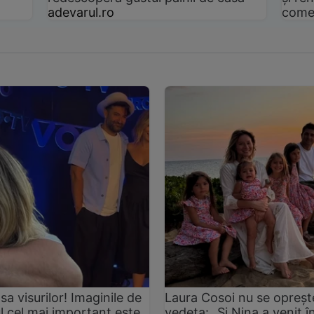
adevarul.ro
come
asa visurilor! Imaginile de
Laura Cosoi nu se oprește
ul cel mai important este
vedeta: „Și Nina a venit 