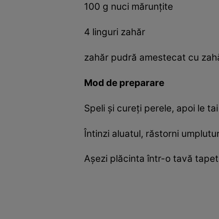
100 g nuci mărunțite
4 linguri zahăr
zahăr pudră amestecat cu zahă
Mod de preparare
Speli și cureți perele, apoi le t
Întinzi aluatul, răstorni umplutur
Așezi plăcinta într-o tavă tapet