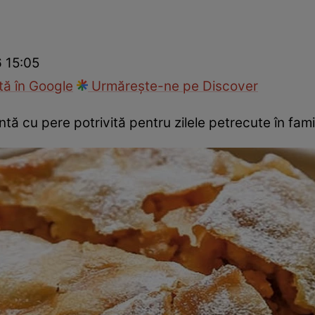
Gătește sănătos
Rețete cu carne
Rețete de regim
Felul p
6 15:05
ă în Google
Urmărește-ne pe Discover
ă cu pere potrivită pentru zilele petrecute în famil