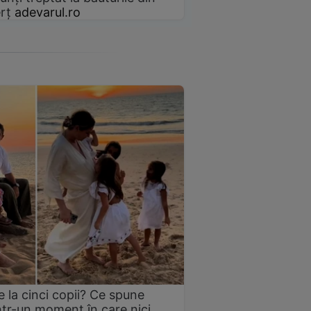
rț
adevarul.ro
 la cinci copii? Ce spune
într-un moment în care nici