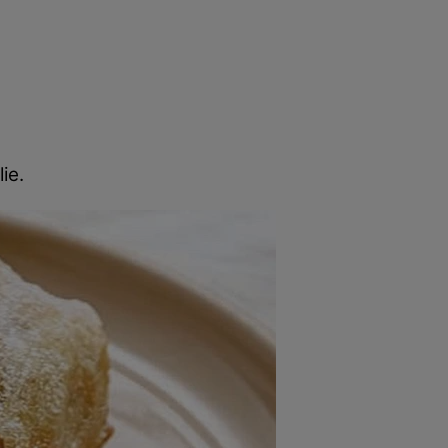
rincipal
Mese festive
Deserturi
Rețete
ie.