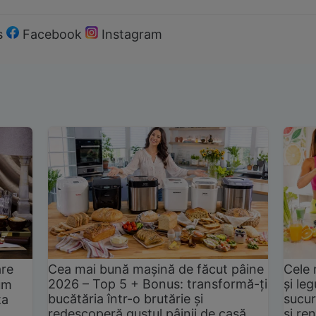
s
Facebook
Instagram
are
Cea mai bună mașină de făcut pâine
Cele 
2026 – Top 5 + Bonus: transformă-ți
și le
um
bucătăria într-o brutărie și
sucur
ta
redescoperă gustul pâinii de casă
și ren