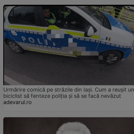
Urmărire comică pe străzile din Iași. Cum a reușit u
biciclist să fenteze poliția și să se facă nevăzut
adevarul.ro