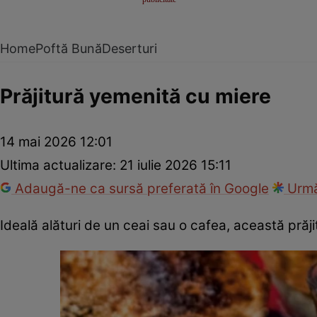
Home
Poftă Bună
Deserturi
Prăjitură yemenită cu miere
14 mai 2026 12:01
Ultima actualizare:
21 iulie 2026 15:11
Adaugă-ne ca sursă preferată în Google
Urmă
Ideală alături de un ceai sau o cafea, această prăji