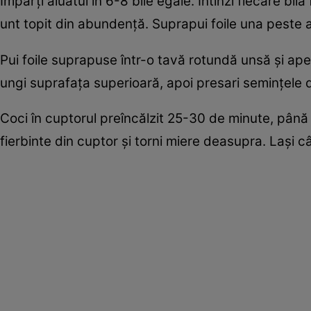
Împarți aluatul în 6-8 bile egale. Întinzi fiecare bi
unt topit din abundență. Suprapui foile una peste al
Pui foile suprapuse într-o tavă rotundă unsă și ap
ungi suprafața superioară, apoi presari semințele
Coci în cuptorul preîncălzit 25-30 de minute, până 
fierbinte din cuptor și torni miere deasupra. Lași