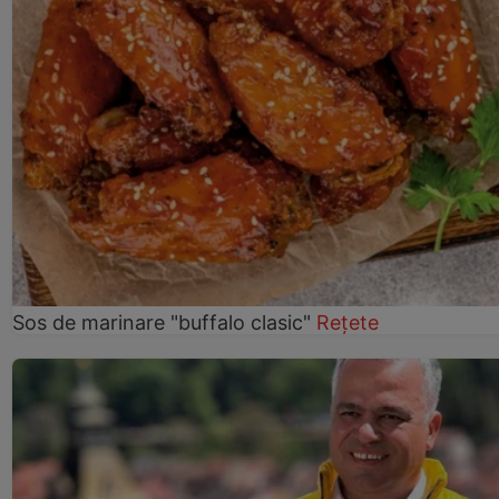
Sos de marinare "buffalo clasic"
Rețete