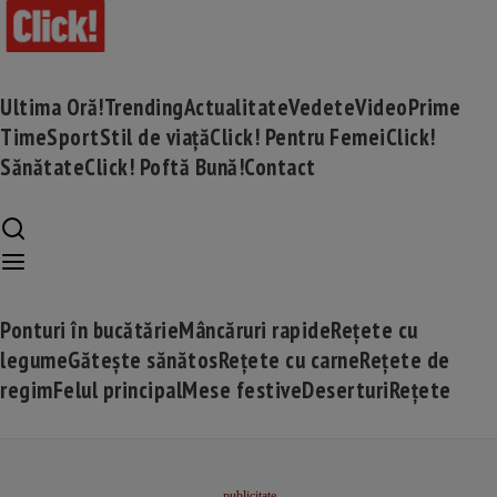
Ultima Oră!
Trending
Actualitate
Vedete
Video
Prime
Time
Sport
Stil de viață
Click! Pentru Femei
Click!
Sănătate
Click! Poftă Bună!
Contact
Ponturi în bucătărie
Mâncăruri rapide
Rețete cu
legume
Gătește sănătos
Rețete cu carne
Rețete de
regim
Felul principal
Mese festive
Deserturi
Rețete