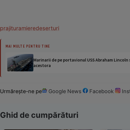
prajitura
miere
deserturi
MAI MULTE PENTRU TINE
Marinarii de pe portavionul USS Abraham Lincoln su
acestora
Urmărește-ne pe
Google News
Facebook
In
Ghid de cumpărături