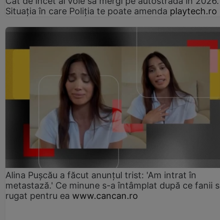
Cât de încet ai voie să mergi pe autostradă în 2026.
Situația în care Poliția te poate amenda
playtech.ro
Alina Pușcău a făcut anunțul trist: 'Am intrat în
metastază.' Ce minune s-a întâmplat după ce fanii 
rugat pentru ea
www.cancan.ro