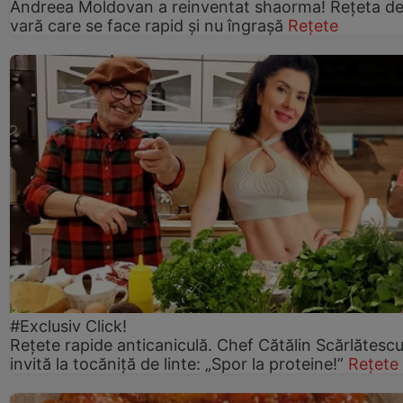
Andreea Moldovan a reinventat shaorma! Rețeta d
vară care se face rapid și nu îngrașă
Rețete
#Exclusiv Click!
Rețete rapide anticaniculă. Chef Cătălin Scărlătesc
invită la tocăniță de linte: „Spor la proteine!”
Rețete