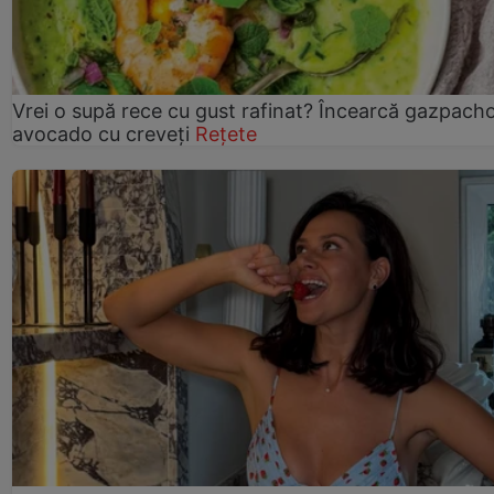
Vrei o supă rece cu gust rafinat? Încearcă gazpach
avocado cu creveți
Rețete