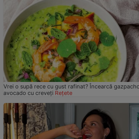
Vrei o supă rece cu gust rafinat? Încearcă gazpach
avocado cu creveți
Rețete