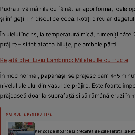
Pudraţi-vă mâinile cu făină, iar apoi formaţi cele op
şi înfigeţi-l în discul de cocă. Rotiţi circular degetu
În uleiul încins, la temperatură mică, rumeniţi cât
prăjire – şi tot atâtea biluţe, pe ambele părţi.
Reţetă chef Liviu Lambrino: Millefeuille cu fructe
În mod normal, papanaşii se prăjesc cam 4-5 minu
nivelul uleiului din vasul de prăjire. Este foarte im
prăjească doar la suprafaţă şi să rămână cruzi în mi
MAI MULTE PENTRU TINE
Pericol de moarte la trecerea de cale ferată la Pet