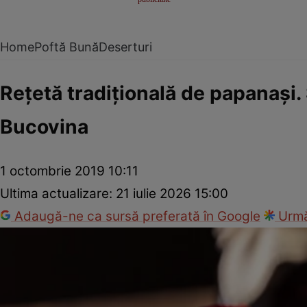
Home
Poftă Bună
Deserturi
Reţetă tradiţională de papanaşi.
Bucovina
1 octombrie 2019 10:11
Ultima actualizare:
21 iulie 2026 15:00
Adaugă-ne ca sursă preferată în Google
Urmă