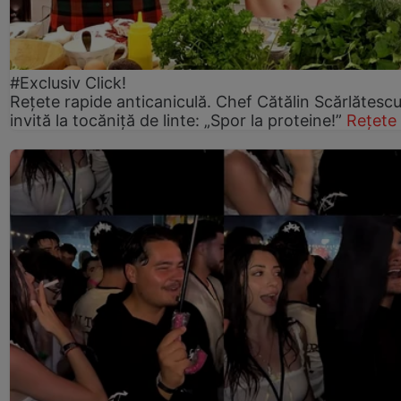
#Exclusiv Click!
Rețete rapide anticaniculă. Chef Cătălin Scărlătesc
invită la tocăniță de linte: „Spor la proteine!”
Rețete