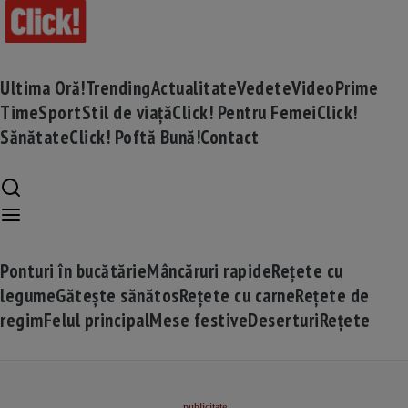
Ultima Oră!
Trending
Actualitate
Vedete
Video
Prime
Time
Sport
Stil de viață
Click! Pentru Femei
Click!
Sănătate
Click! Poftă Bună!
Contact
Ponturi în bucătărie
Mâncăruri rapide
Rețete cu
legume
Gătește sănătos
Rețete cu carne
Rețete de
regim
Felul principal
Mese festive
Deserturi
Rețete