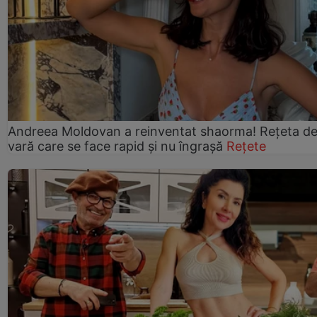
Andreea Moldovan a reinventat shaorma! Rețeta d
vară care se face rapid și nu îngrașă
Rețete