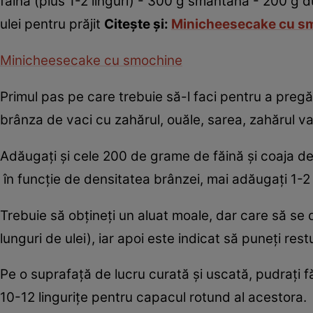
făină (plus 1-2 linguri) - 300 g smântână - 200 g 
ulei pentru prăjit
Citeşte şi:
Minicheesecake cu s
Minicheesecake cu smochine
Primul pas pe care trebuie să-l faci pentru a pregă
brânza de vaci cu zahărul, ouăle, sarea, zahărul va
Adăugaţi şi cele 200 de grame de făină şi coaja de
în funcţie de densitatea brânzei, mai adăugaţi 1-2 l
Trebuie să obţineţi un aluat moale, dar care să se
lunguri de ulei), iar apoi este indicat să puneţi rest
Pe o suprafaţă de lucru curată şi uscată, pudraţi făi
10-12 linguriţe pentru capacul rotund al acestora.