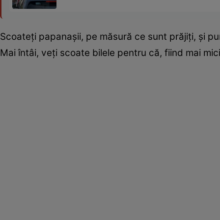
Scoateţi papanaşii, pe măsură ce sunt prăjiţi, şi p
Mai întâi, veţi scoate bilele pentru că, fiind mai mic