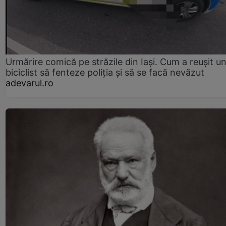
Urmărire comică pe străzile din Iași. Cum a reușit u
biciclist să fenteze poliția și să se facă nevăzut
adevarul.ro