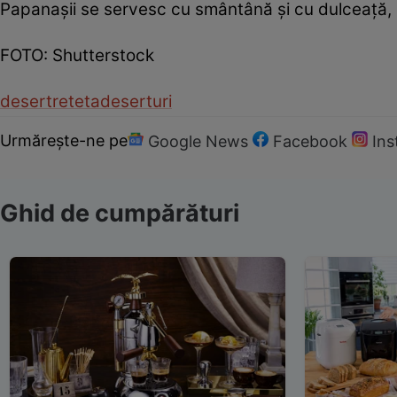
Papanaşii se servesc cu smântână şi cu dulceaţă, 
FOTO: Shutterstock
desert
reteta
deserturi
Urmărește-ne pe
Google News
Facebook
In
Ghid de cumpărături