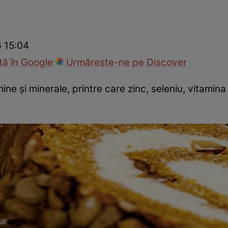
Gătește sănătos
Rețete cu carne
Rețete de regim
Felul p
6 15:04
ă în Google
Urmărește-ne pe Discover
ne şi minerale, printre care zinc, seleniu, vitamina