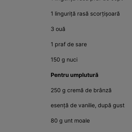
1 linguriță rasă scorțișoară
3 ouă
1 praf de sare
150 g nuci
Pentru umplutură
250 g cremă de brânză
esență de vanilie, după gust
80 g unt moale