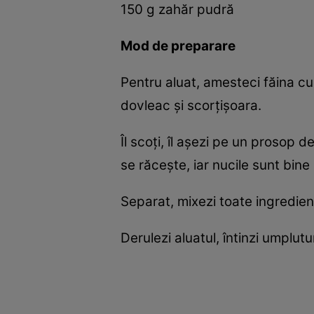
150 g zahăr pudră
Mod de preparare
Pentru aluat, amesteci făina cu
dovleac și scorțișoara.
Îl scoți, îl așezi pe un prosop d
se răcește, iar nucile sunt bine 
Separat, mixezi toate ingredie
Derulezi aluatul, întinzi umplutura