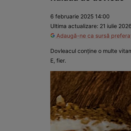
Ponturi în bucătărie
Mâncăruri rapide
Rețete cu legume
6 februarie 2025 14:00
Ultima actualizare:
21 iulie 202
Adaugă-ne ca sursă preferat
Dovleacul conţine o multe vitami
E, fier.