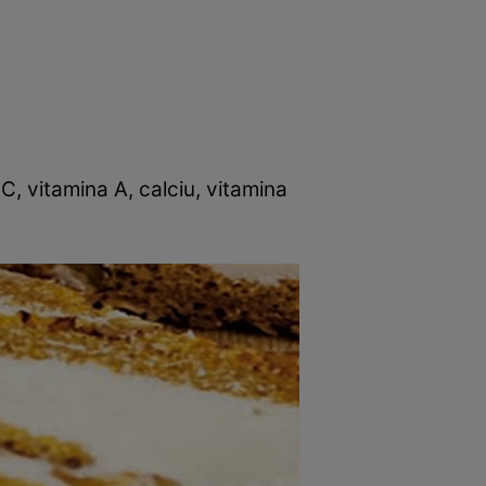
rincipal
Mese festive
Deserturi
Rețete
 C, vitamina A, calciu, vitamina