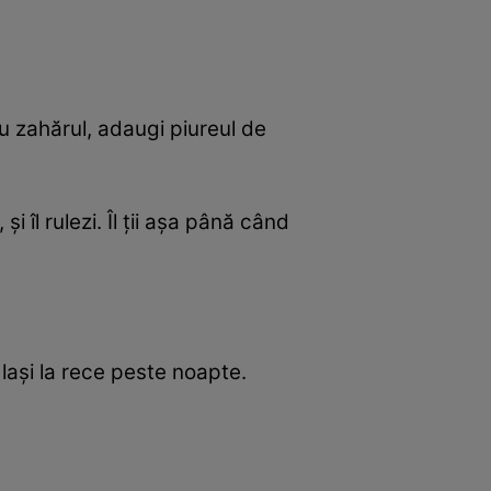
u zahărul, adaugi piureul de
i îl rulezi. Îl ții așa până când
îl lași la rece peste noapte.