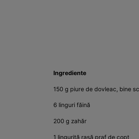
Ingrediente
150 g piure de dovleac, bine s
6 linguri făină
200 g zahăr
1 linguriță rasă praf de copt