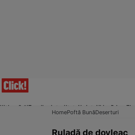
Ultima Oră!
Trending
Actualitate
Vedete
Video
Prime Ti
Home
Poftă Bună
Deserturi
Ruladă de dovleac