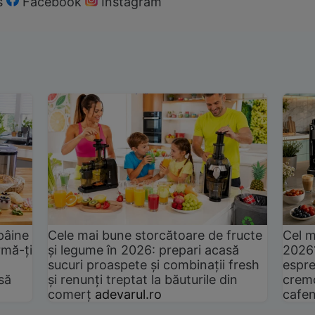
s
Facebook
Instagram
pâine
Cele mai bune storcătoare de fructe
Cel m
rmă-ți
și legume în 2026: prepari acasă
2026
sucuri proaspete și combinații fresh
espre
să
și renunți treptat la băuturile din
cremo
comerț
adevarul.ro
cafen