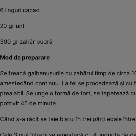
6 linguri cacao
20 gr unt
300 gr zahăr pudră
Mod de preparare
Se freacă galbenușurile cu zahărul timp de circa 1
amestecând continuu. La fel se procedează și cu f
prealabil. Se unge o formă de tort, se tapetează c
potrivit 45 de minute.
Când s-a răcit se taie blatul în trei părți egale î
Cele 3 ouă întregi se amestecă cu 4 lingurițe de c