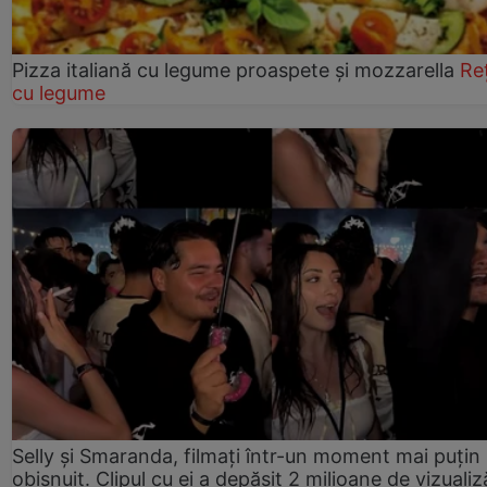
Pizza italiană cu legume proaspete și mozzarella
Re
cu legume
Selly și Smaranda, filmați într-un moment mai puțin
obișnuit. Clipul cu ei a depășit 2 milioane de vizualiz