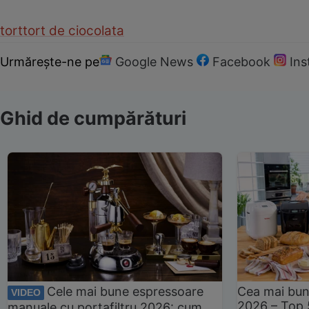
tort
tort de ciocolata
Urmărește-ne pe
Google News
Facebook
In
Ghid de cumpărături
Cele mai bune espressoare
Cea mai bun
VIDEO
2026 – Top 
manuale cu portafiltru 2026: cum