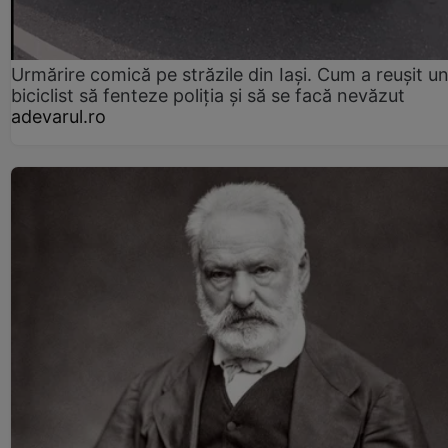
Urmărire comică pe străzile din Iași. Cum a reușit u
biciclist să fenteze poliția și să se facă nevăzut
adevarul.ro