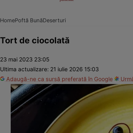
Home
Poftă Bună
Deserturi
Tort de ciocolată
23 mai 2023 23:05
Ultima actualizare:
21 iulie 2026 15:03
Adaugă-ne ca sursă preferată în Google
Urmă