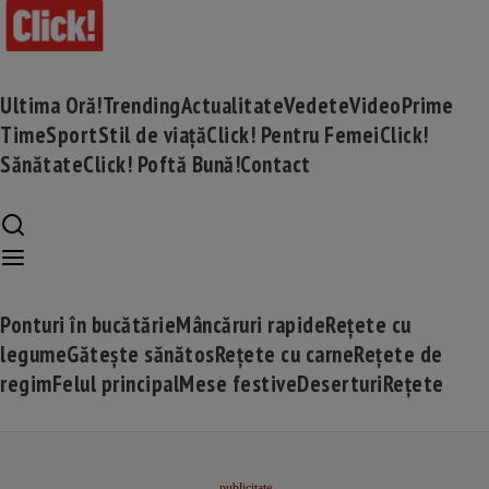
Ultima Oră!
Trending
Actualitate
Vedete
Video
Prime
Time
Sport
Stil de viață
Click! Pentru Femei
Click!
Sănătate
Click! Poftă Bună!
Contact
Ponturi în bucătărie
Mâncăruri rapide
Rețete cu
legume
Gătește sănătos
Rețete cu carne
Rețete de
regim
Felul principal
Mese festive
Deserturi
Rețete