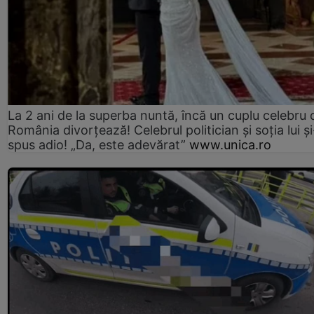
La 2 ani de la superba nuntă, încă un cuplu celebru 
România divorțează! Celebrul politician și soția lui ș
spus adio! „Da, este adevărat”
www.unica.ro