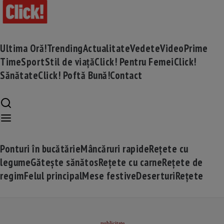
Ultima Oră!
Trending
Actualitate
Vedete
Video
Prime
Time
Sport
Stil de viață
Click! Pentru Femei
Click!
Sănătate
Click! Poftă Bună!
Contact
Ponturi în bucătărie
Mâncăruri rapide
Rețete cu
legume
Gătește sănătos
Rețete cu carne
Rețete de
regim
Felul principal
Mese festive
Deserturi
Rețete