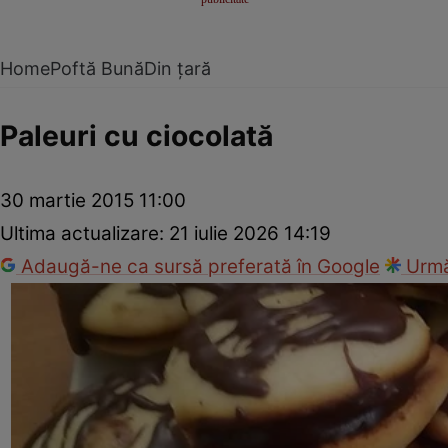
Home
Poftă Bună
Din țară
Paleuri cu ciocolată
30 martie 2015 11:00
Ultima actualizare:
21 iulie 2026 14:19
Adaugă-ne ca sursă preferată în Google
Urmă