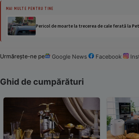
MAI MULTE PENTRU TINE
Pericol de moarte la trecerea de cale ferată la Pet
Urmărește-ne pe
Google News
Facebook
In
Ghid de cumpărături