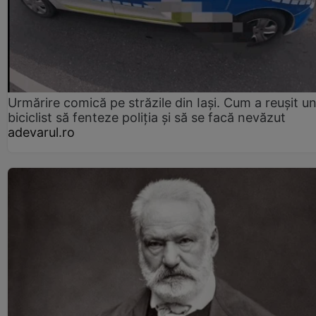
Urmărire comică pe străzile din Iași. Cum a reușit u
biciclist să fenteze poliția și să se facă nevăzut
adevarul.ro