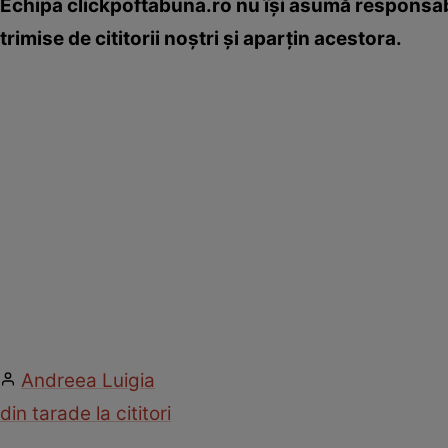
Echipa clickpoftabuna.ro nu îşi asumă responsabi
trimise de cititorii noştri şi aparţin acestora.
Andreea Luigia
din tara
de la cititori