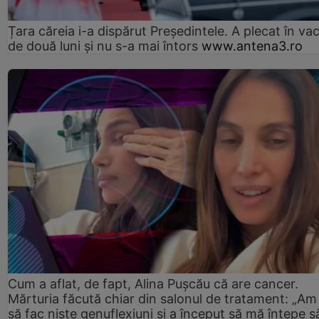
Țara căreia i-a dispărut Președintele. A plecat în va
de două luni și nu s-a mai întors
www.antena3.ro
Cum a aflat, de fapt, Alina Pușcău că are cancer.
Mărturia făcută chiar din salonul de tratament: „Am
să fac niște genuflexiuni și a început să mă înțepe s