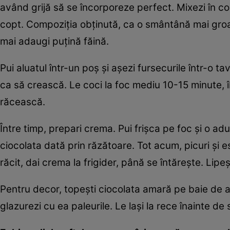
având grijă să se încorporeze perfect. Mixezi în c
copt. Compoziţia obţinută, ca o smântână mai groasă
mai adaugi puţină făină.
Pui aluatul într-un poş şi aşezi fursecurile într-o t
ca să crească. Le coci la foc mediu 10-15 minute, în 
răcească.
Între timp, prepari crema. Pui frişca pe foc şi o ad
ciocolata dată prin răzătoare. Tot acum, picuri ş
răcit, dai crema la frigider, până se întăreşte. Lip
Pentru decor, topeşti ciocolata amară pe baie de abu
glazurezi cu ea paleurile. Le laşi la rece înainte de 