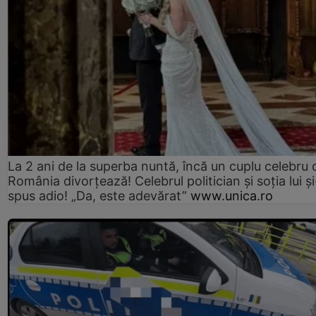
La 2 ani de la superba nuntă, încă un cuplu celebru 
România divorțează! Celebrul politician și soția lui ș
spus adio! „Da, este adevărat”
www.unica.ro