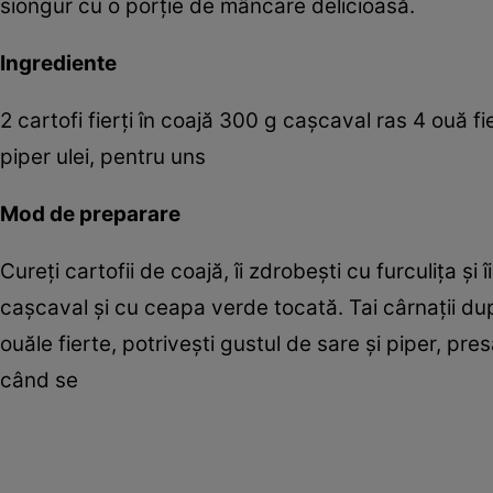
siongur cu o porţie de mâncare delicioasă.
Ingrediente
2 cartofi fierţi în coajă 300 g caşcaval ras 4 ouă f
piper ulei, pentru uns
Mod de preparare
Cureţi cartofii de coajă, îi zdrobeşti cu furculiţa 
caşcaval şi cu ceapa verde tocată. Tai cârnaţii după
ouăle fierte, potriveşti gustul de sare şi piper, pres
când se