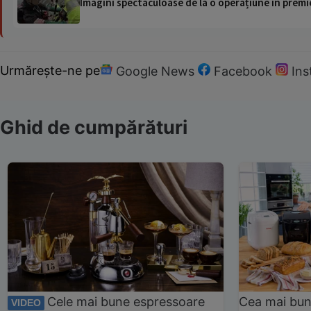
Imagini spectaculoase de la o operațiune în premie
Urmărește-ne pe
Google News
Facebook
In
Ghid de cumpărături
Cele mai bune espressoare
Cea mai bun
VIDEO