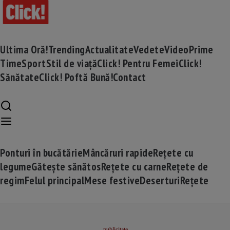
Ultima Oră!
Trending
Actualitate
Vedete
Video
Prime
Time
Sport
Stil de viață
Click! Pentru Femei
Click!
Sănătate
Click! Poftă Bună!
Contact
Ponturi în bucătărie
Mâncăruri rapide
Rețete cu
legume
Gătește sănătos
Rețete cu carne
Rețete de
regim
Felul principal
Mese festive
Deserturi
Rețete