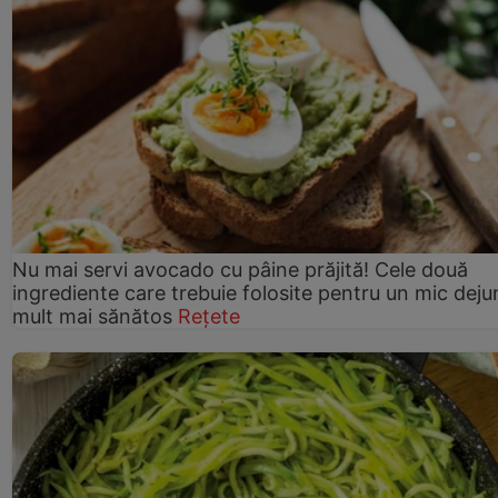
Nu mai servi avocado cu pâine prăjită! Cele două
ingrediente care trebuie folosite pentru un mic deju
mult mai sănătos
Rețete