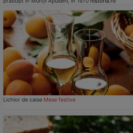
prăbușit în Munții Apuseni, în 1970
historia.ro
Lichior de caise
Mese festive