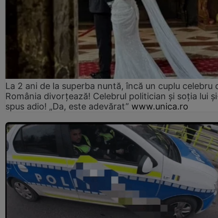
La 2 ani de la superba nuntă, încă un cuplu celebru 
România divorțează! Celebrul politician și soția lui ș
spus adio! „Da, este adevărat”
www.unica.ro