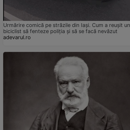
Urmărire comică pe străzile din Iași. Cum a reușit u
biciclist să fenteze poliția și să se facă nevăzut
adevarul.ro