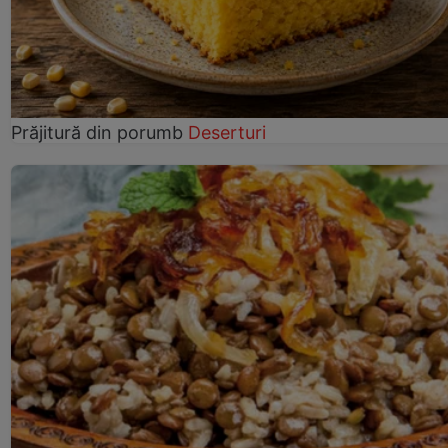
Prăjitură din porumb
Deserturi