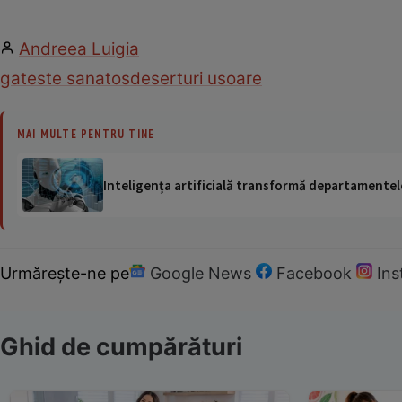
Andreea Luigia
gateste sanatos
deserturi usoare
MAI MULTE PENTRU TINE
Inteligența artificială transformă departamentele
Urmărește-ne pe
Google News
Facebook
In
Ghid de cumpărături