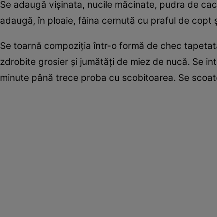
Se adaugă vişinata, nucile măcinate, pudra de caca
adaugă, în ploaie, făina cernută cu praful de cop
Se toarnă compoziţia într-o formă de chec tapetată
zdrobite grosier şi jumătăţi de miez de nucă. Se in
minute până trece proba cu scobitoarea. Se scoat