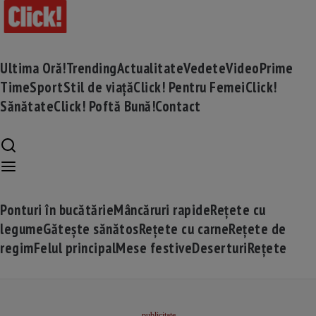
Ultima Oră!
Trending
Actualitate
Vedete
Video
Prime
Time
Sport
Stil de viață
Click! Pentru Femei
Click!
Sănătate
Click! Poftă Bună!
Contact
Ponturi în bucătărie
Mâncăruri rapide
Rețete cu
legume
Gătește sănătos
Rețete cu carne
Rețete de
regim
Felul principal
Mese festive
Deserturi
Rețete