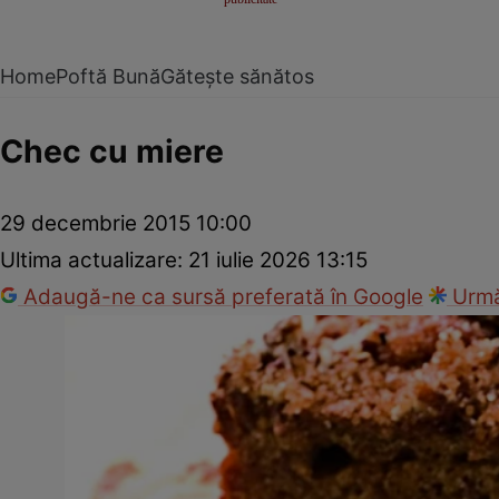
Home
Poftă Bună
Gătește sănătos
Chec cu miere
29 decembrie 2015 10:00
Ultima actualizare:
21 iulie 2026 13:15
Adaugă-ne ca sursă preferată în Google
Urmă