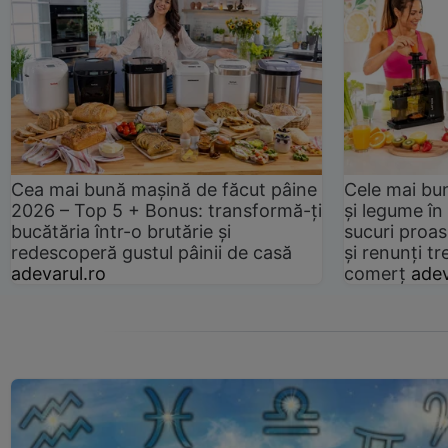
Cea mai bună mașină de făcut pâine
Cele mai bu
2026 – Top 5 + Bonus: transformă-ți
și legume în
bucătăria într-o brutărie și
sucuri proas
redescoperă gustul pâinii de casă
și renunți tr
adevarul.ro
comerț
adev