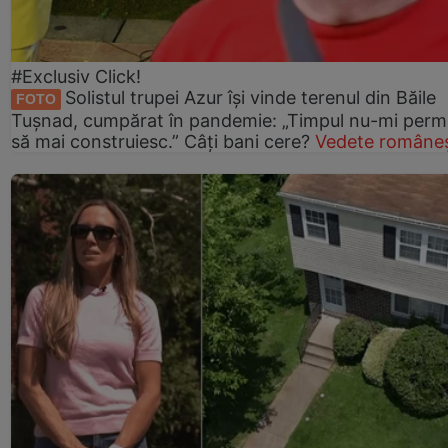
#Exclusiv Click!
Solistul trupei Azur își vinde terenul din Băile
FOTO
Tușnad, cumpărat în pandemie: „Timpul nu-mi perm
să mai construiesc.” Câți bani cere?
Vedete româneș