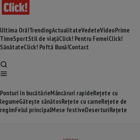
Ultima Oră!
Trending
Actualitate
Vedete
Video
Prime
Time
Sport
Stil de viață
Click! Pentru Femei
Click!
Sănătate
Click! Poftă Bună!
Contact
Ponturi în bucătărie
Mâncăruri rapide
Rețete cu
legume
Gătește sănătos
Rețete cu carne
Rețete de
regim
Felul principal
Mese festive
Deserturi
Rețete