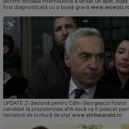
lacrimi! Modelul internațional a lansat un apel, după
fost diagnosticată cu o boală gravă
www.wowbiz.r
UPDATE Zi decisivă pentru Călin Georgescu! Fostul
candidat la prezidențiale află dacă va fi judecat pen
tentativă de lovitură de stat
www.stirilekanald.ro