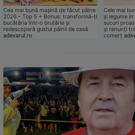
Cea mai bună mașină de făcut pâine
Cele mai bu
2026 – Top 5 + Bonus: transformă-ți
și legume în
bucătăria într-o brutărie și
sucuri proas
redescoperă gustul pâinii de casă
și renunți tr
adevarul.ro
comerț
adev