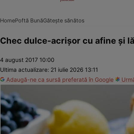
Home
Poftă Bună
Gătește sănătos
Chec dulce-acrişor cu afine şi l
4 august 2017 10:00
Ultima actualizare:
21 iulie 2026 13:11
Adaugă-ne ca sursă preferată în Google
Urmă