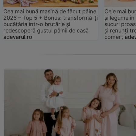
Cea mai bună mașină de făcut pâine
Cele mai bu
2026 – Top 5 + Bonus: transformă-ți
și legume în
bucătăria într-o brutărie și
sucuri proas
redescoperă gustul pâinii de casă
și renunți tr
adevarul.ro
comerț
adev