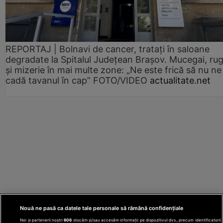
REPORTAJ | Bolnavi de cancer, tratați în saloane
degradate la Spitalul Județean Brașov. Mucegai, ru
și mizerie în mai multe zone: „Ne este frică să nu ne
cadă tavanul în cap” FOTO/VIDEO
actualitate.net
Nouă ne pasă ca datele tale personale să rămână confidențiale
Noi și partenerii noștri
606
stocăm și/sau accesăm informații pe dispozitivul dvs., precum identificatorii