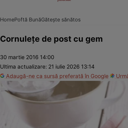
Home
Poftă Bună
Gătește sănătos
Cornuleţe de post cu gem
30 martie 2016 14:00
Ultima actualizare:
21 iulie 2026 13:14
Adaugă-ne ca sursă preferată în Google
Urmă