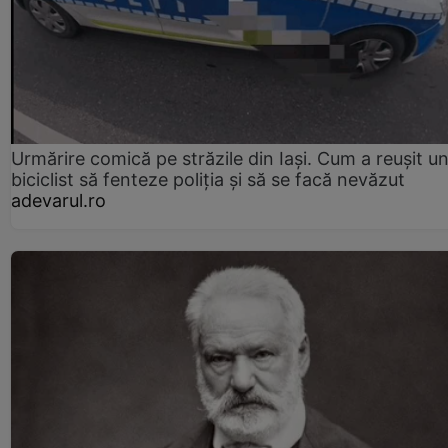
Urmărire comică pe străzile din Iași. Cum a reușit u
biciclist să fenteze poliția și să se facă nevăzut
adevarul.ro