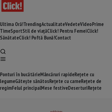
Ultima Oră!
Trending
Actualitate
Vedete
Video
Prime
Time
Sport
Stil de viață
Click! Pentru Femei
Click!
Sănătate
Click! Poftă Bună!
Contact
Ponturi în bucătărie
Mâncăruri rapide
Rețete cu
legume
Gătește sănătos
Rețete cu carne
Rețete de
regim
Felul principal
Mese festive
Deserturi
Rețete