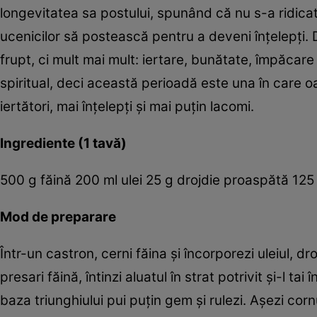
longevitatea sa postului, spunând că nu s-a ridicat
ucenicilor să postească pentru a deveni înţelepţi
frupt, ci mult mai mult: iertare, bunătate, împăcar
spiritual, deci această perioadă este una în care oa
iertători, mai înţelepţi şi mai puţin lacomi.
Ingrediente (1 tavă)
500 g făină 200 ml ulei 25 g drojdie proaspătă 125
Mod de preparare
Într-un castron, cerni făina şi încorporezi uleiul, dr
presari făină, întinzi aluatul în strat potrivit şi-l tai
baza triunghiului pui puţin gem şi rulezi. Aşezi corn