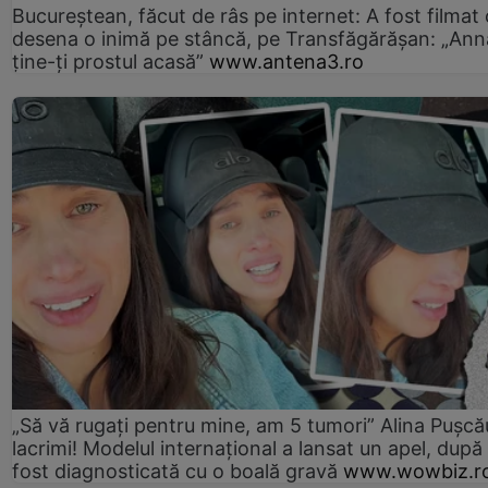
Bucureștean, făcut de râs pe internet: A fost filmat
desena o inimă pe stâncă, pe Transfăgărășan: „Ann
ține-ți prostul acasă”
www.antena3.ro
„Să vă rugați pentru mine, am 5 tumori” Alina Pușcău
lacrimi! Modelul internațional a lansat un apel, după
fost diagnosticată cu o boală gravă
www.wowbiz.r