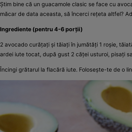
Ştim bine că un guacamole clasic se face cu avocado
măcar de data aceasta, să încerci reţeta altfel? 
Ingrediente (pentru 4-6 porţii)
2 avocado curăţaţi şi tăiaţi în jumătăţi 1 roşie, tă
ardei iute tocat, după gust 2 căţei usturoi, pisaţi s
Încingi grătarul la flacără iute. Foloseşte-te de o 