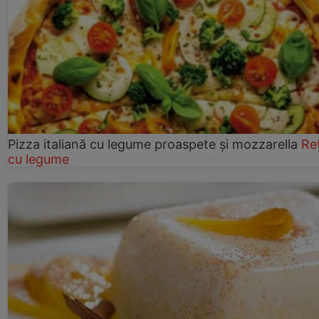
Pizza italiană cu legume proaspete și mozzarella
Re
cu legume