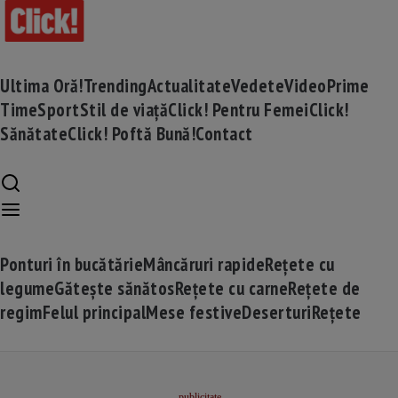
Ultima Oră!
Trending
Actualitate
Vedete
Video
Prime
Time
Sport
Stil de viață
Click! Pentru Femei
Click!
Sănătate
Click! Poftă Bună!
Contact
Ponturi în bucătărie
Mâncăruri rapide
Rețete cu
legume
Gătește sănătos
Rețete cu carne
Rețete de
regim
Felul principal
Mese festive
Deserturi
Rețete