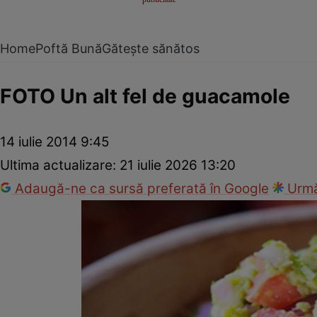
Home
Poftă Bună
Gătește sănătos
FOTO Un alt fel de guacamole
14 iulie 2014 9:45
Ultima actualizare:
21 iulie 2026 13:20
Adaugă-ne ca sursă preferată în Google
Urmă