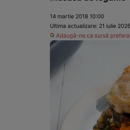
Ponturi în bucătărie
Mâncăruri rapide
Rețete cu legume
14 martie 2018 10:00
Ultima actualizare:
21 iulie 202
Adaugă-ne ca sursă preferat