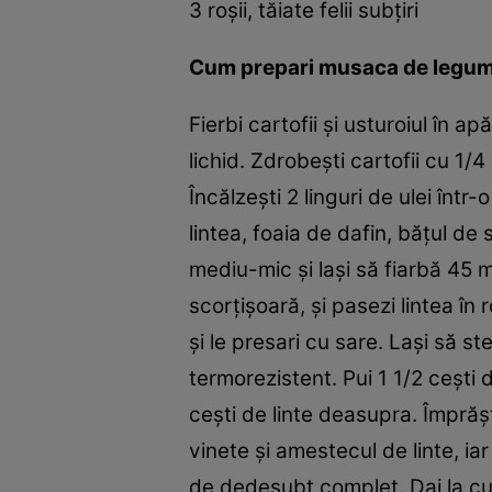
3 roşii, tăiate felii subţiri
Cum prepari
musaca de legum
Fierbi cartofii şi usturoiul în 
lichid. Zdrobeşti cartofii cu 1/
Încălzeşti 2 linguri de ulei într
lintea, foaia de dafin, băţul de 
mediu-mic şi laşi să fiarbă 45 m
scorţişoară, şi pasezi lintea în
şi le presari cu sare. Laşi să s
termorezistent. Pui 1 1/2 ceşti d
ceşti de linte deasupra. Împrăşt
vinete şi amestecul de linte, ia
de dedesubt complet. Dai la cu