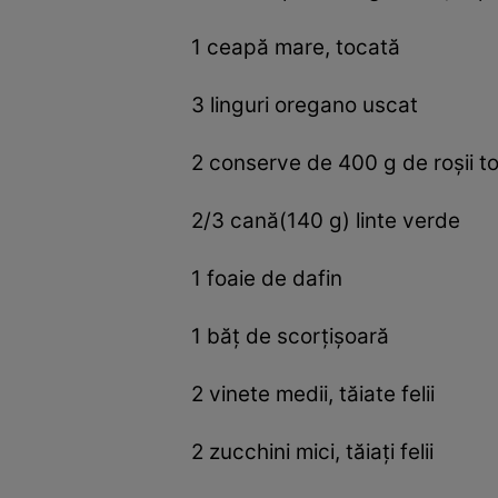
1 ceapă mare, tocată
3 linguri oregano uscat
2 conserve de 400 g de roşii t
2/3 cană(140 g) linte verde
1 foaie de dafin
1 băţ de scorţişoară
2 vinete medii, tăiate felii
2 zucchini mici, tăiaţi felii