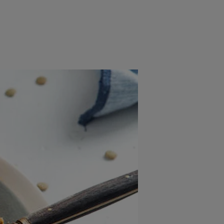
rincipal
Mese festive
Deserturi
Rețete