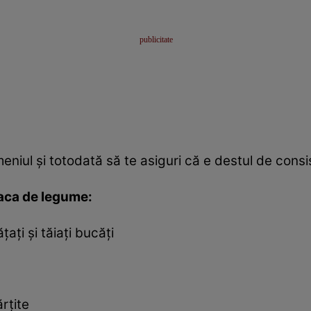
 meniul şi totodată să te asiguri că e destul de consi
saca de legume:
ţaţi şi tăiaţi bucăţi
ărţite