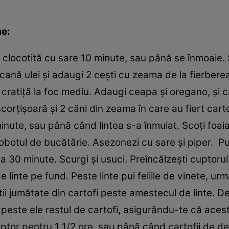
e:
apă clocotită cu sare 10 minute, sau până se înmoaie. 
4 cană ulei şi adaugi 2 ceşti cu zeama de la fierberea
-o cratiţă la foc mediu. Adaugi ceapa şi oregano, şi c
scorţişoară şi 2 căni din zeama în care au fiert carto
inute, sau până când lintea s-a înmuiat. Scoţi foaia
 robotul de bucătărie. Asezonezi cu sare şi piper. Pui
tea 30 minute. Scurgi şi usuci. Preîncălzeşti cuptorul
e linte pe fund. Peste linte pui feliile de vinete, urm
ii jumătate din cartofi peste amestecul de linte. De
r peste ele restul de cartofi, asigurându-te că acest
ptor pentru 1 1/2 ore, sau până când cartofii de d