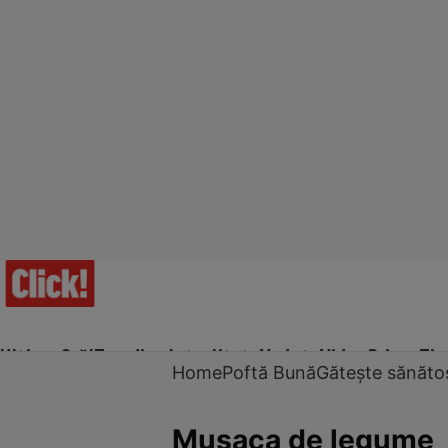
Ultima Oră!
Trending
Actualitate
Vedete
Video
Prime Ti
Home
Poftă Bună
Gătește sănăto
Musaca de legume