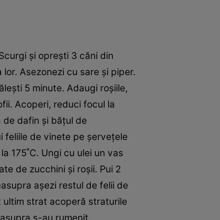
Scurgi şi opreşti 3 căni din
 lor. Asezonezi cu sare şi piper.
ăleşti 5 minute. Adaugi roşiile,
fii. Acoperi, reduci focul la
 de dafin şi băţul de
 feliile de vinete pe şerveţele
 la 175˚C. Ungi cu ulei un vas
ate de zucchini şi roşii. Pui 2
asupra aşezi restul de felii de
 ultim strat acoperă straturile
easupra s-au rumenit.