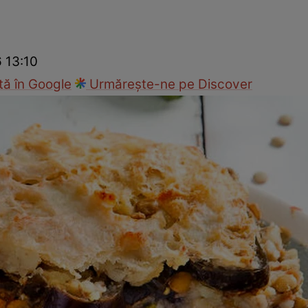
Gătește sănătos
Rețete cu carne
Rețete de regim
Felul p
6 13:10
ă în Google
Urmărește-ne pe Discover