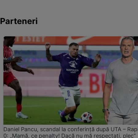
Parteneri
Daniel Pancu, scandal la conferință după UTA – Rap
0: „Mamă, ce penalty! Dacă nu mă respectați, plec”