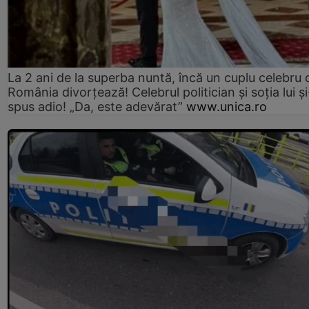
La 2 ani de la superba nuntă, încă un cuplu celebru 
România divorțează! Celebrul politician și soția lui ș
spus adio! „Da, este adevărat”
www.unica.ro