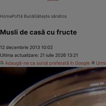
Home
Poftă Bună
Gătește sănătos
Musli de casă cu fructe
12 decembrie 2013 10:02
Ultima actualizare:
21 iulie 2026 13:21
Adaugă-ne ca sursă preferată în Google
Urmă