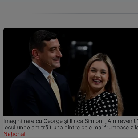
Imagini rare cu George și Ilinca Simion: „Am revenit 
locul unde am trăit una dintre cele mai frumoase zil
Național