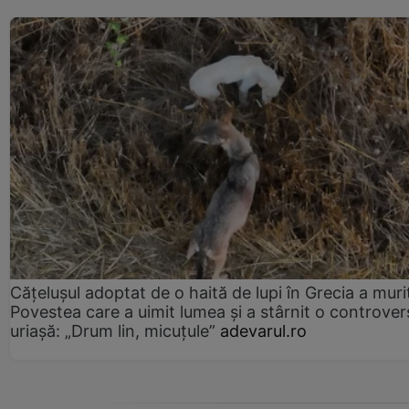
Cățelușul adoptat de o haită de lupi în Grecia a muri
Povestea care a uimit lumea și a stârnit o controver
uriașă: „Drum lin, micuțule”
adevarul.ro