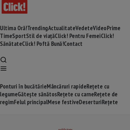
Ultima Oră!
Trending
Actualitate
Vedete
Video
Prime
Time
Sport
Stil de viață
Click! Pentru Femei
Click!
Sănătate
Click! Poftă Bună!
Contact
Ponturi în bucătărie
Mâncăruri rapide
Rețete cu
legume
Gătește sănătos
Rețete cu carne
Rețete de
regim
Felul principal
Mese festive
Deserturi
Rețete