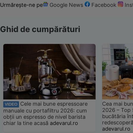
Urmărește-ne pe
Google News
Facebook
In
Ghid de cumpărături
Cele mai bune espressoare
Cea mai bun
VIDEO
2026 – Top 
manuale cu portafiltru 2026: cum
bucătăria înt
obții un espresso de nivel barista
redescoperă 
chiar la tine acasă
adevarul.ro
adevarul.ro