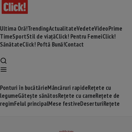
Ultima Oră!
Trending
Actualitate
Vedete
Video
Prime
Time
Sport
Stil de viață
Click! Pentru Femei
Click!
Sănătate
Click! Poftă Bună!
Contact
Ponturi în bucătărie
Mâncăruri rapide
Rețete cu
legume
Gătește sănătos
Rețete cu carne
Rețete de
regim
Felul principal
Mese festive
Deserturi
Rețete