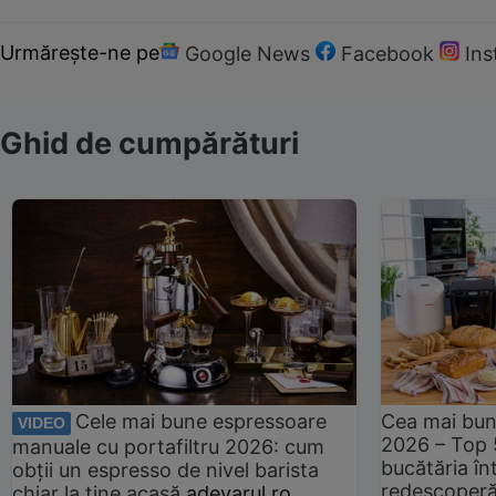
Urmărește-ne pe
Google News
Facebook
In
Ghid de cumpărături
Cele mai bune espressoare
Cea mai bun
VIDEO
2026 – Top 
manuale cu portafiltru 2026: cum
bucătăria înt
obții un espresso de nivel barista
redescoperă 
chiar la tine acasă
adevarul.ro