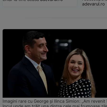
adevarul.ro
Imagini rare cu George și Ilinca Simion: „Am revenit 
locul unde am trăit una dintre cele mai frumoase zil