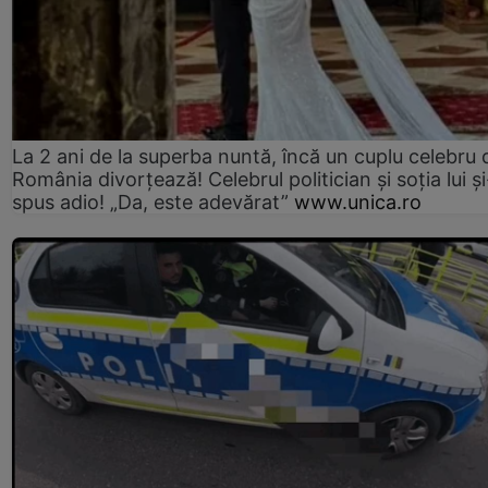
La 2 ani de la superba nuntă, încă un cuplu celebru 
România divorțează! Celebrul politician și soția lui ș
spus adio! „Da, este adevărat”
www.unica.ro