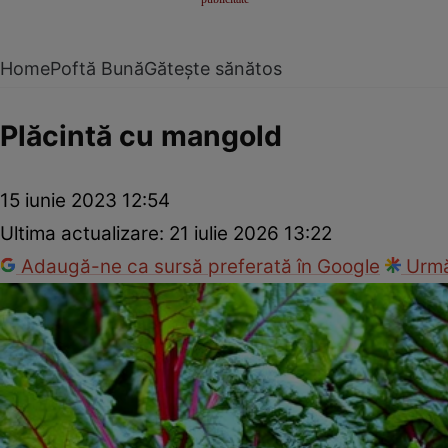
Home
Poftă Bună
Gătește sănătos
Plăcintă cu mangold
15 iunie 2023 12:54
Ultima actualizare:
21 iulie 2026 13:22
Adaugă-ne ca sursă preferată în Google
Urmă