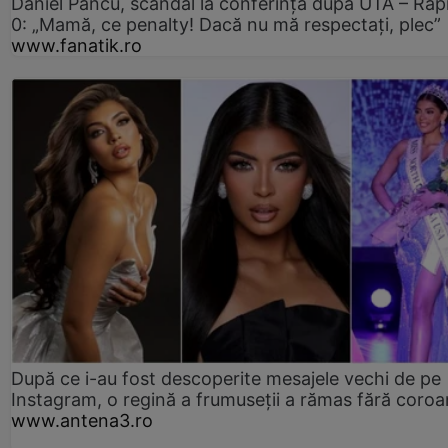
Daniel Pancu, scandal la conferință după UTA – Rap
0: „Mamă, ce penalty! Dacă nu mă respectați, plec”
www.fanatik.ro
După ce i-au fost descoperite mesajele vechi de pe
Instagram, o regină a frumuseții a rămas fără coro
www.antena3.ro