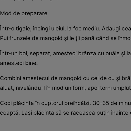
Mod de preparare
Într-o tigaie, încingi uleiul, la foc mediu. Adaugi ce
Pui frunzele de mangold și le ții până când se înmo
Într-un bol, separat, amesteci brânza cu ouăle și l
amesteci bine.
Combini amestecul de mangold cu cel de ou și brânz
aluat, nivelându-l în mod uniform, apoi torni umplut
Coci plăcinta în cuptorul preîncălzit 30-35 de min
coaptă. Lași plăcinta să se răcească puțin înainte de 