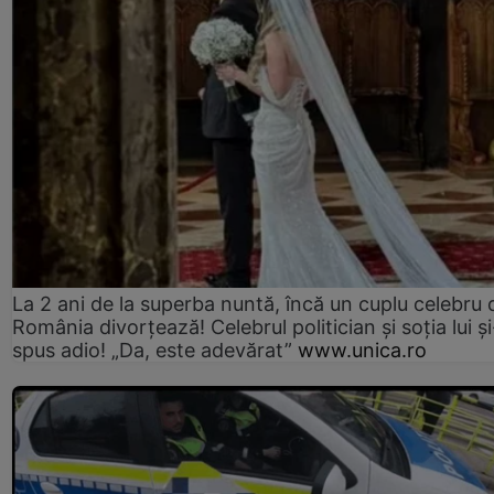
La 2 ani de la superba nuntă, încă un cuplu celebru 
România divorțează! Celebrul politician și soția lui ș
spus adio! „Da, este adevărat”
www.unica.ro