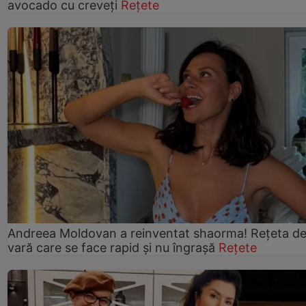
avocado cu creveți
Rețete
Andreea Moldovan a reinventat shaorma! Rețeta d
vară care se face rapid și nu îngrașă
Rețete