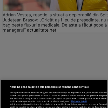
Adrian Veștea, reacție la situația deplorabilă din Spit
Județean Brașov: „Oricât aș fi eu de președinte, nu
bag peste fluxurile medicale. De asta a făcut școală
managerul”
actualitate.net
Nouă ne pasă ca datele tale personale să rămână confidențiale
Noi și partenerii noștri
606
stocăm și/sau accesăm informații pe dispozitivul dvs., precum identificatorii
cookie unici pentru prelucrarea datelor cu caracter personal. Puteți accepta sau gestiona alegerile
dvs. făcând clic mai jos sau în orice moment, pe pagina cu politica de confidențialitate. Aceste alegeri
vor fi raportate partenerilor noștri și nu vă vor afecta navigarea.
Mai multe detalii
Noi si partenerii nostri (retelele de socializare si agentiile de publicitate partenere, precum si furnizorii
nostri de servicii de date analitice) prelucram date pentru a permite website-ului sa functioneze,