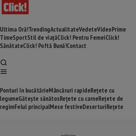
Ultima Oră!
Trending
Actualitate
Vedete
Video
Prime
Time
Sport
Stil de viață
Click! Pentru Femei
Click!
Sănătate
Click! Poftă Bună!
Contact
Ponturi în bucătărie
Mâncăruri rapide
Rețete cu
legume
Gătește sănătos
Rețete cu carne
Rețete de
regim
Felul principal
Mese festive
Deserturi
Rețete