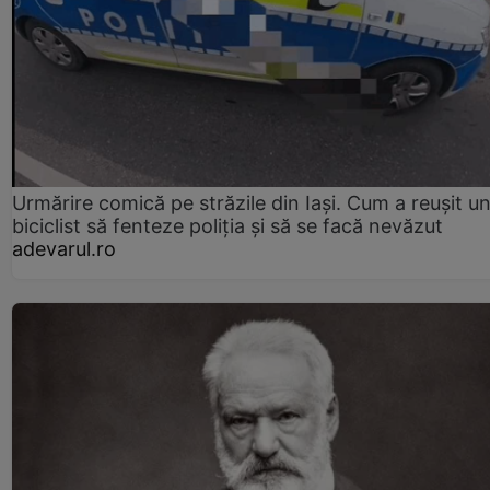
Urmărire comică pe străzile din Iași. Cum a reușit u
biciclist să fenteze poliția și să se facă nevăzut
adevarul.ro