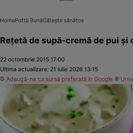
Home
Poftă Bună
Gătește sănătos
Reţetă de supă-cremă de pui şi 
22 octombrie 2015 17:00
Ultima actualizare:
21 iulie 2026 13:15
Adaugă-ne ca sursă preferată în Google
Urmă