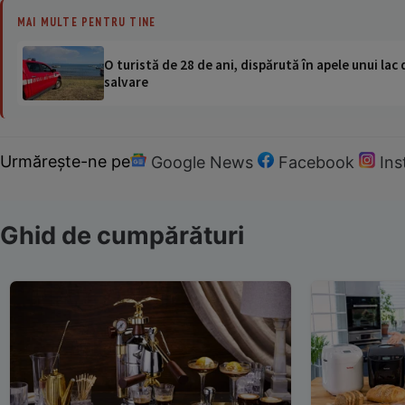
MAI MULTE PENTRU TINE
O turistă de 28 de ani, dispărută în apele unui lac 
salvare
Urmărește-ne pe
Google News
Facebook
In
Ghid de cumpărături