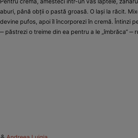
Pentru cremă, amesteci într-un vas laptele, zahărul, 
aburi, până obţii o pastă groasă. O laşi la răcit. M
devine pufos, apoi îl încorporezi în cremă. Întinzi
‒ păstrezi o treime din ea pentru a le „îmbrăca“ ‒ rul
Andreea Luigia