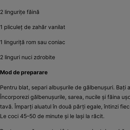
2 linguriţe făină
1 pliculeţ de zahăr vanilat
1 linguriţă rom sau coniac
2 linguri nuci zdrobite
Mod de preparare
Pentru blat, separi albuşurile de gălbenuşuri. Baţi 
Încorporezi gălbenuşurile, sarea, nucile şi făina uşo
tavă. Împarţi aluatul în două părţi egale, întinzi fie
Le coci 45–50 de minute şi le laşi la răcit.