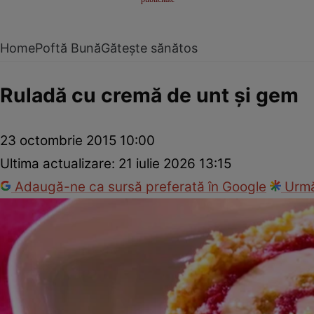
Home
Poftă Bună
Gătește sănătos
Ruladă cu cremă de unt şi gem
23 octombrie 2015 10:00
Ultima actualizare:
21 iulie 2026 13:15
Adaugă-ne ca sursă preferată în Google
Urmă