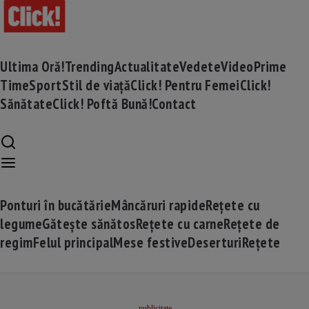
Ultima Oră!
Trending
Actualitate
Vedete
Video
Prime
Time
Sport
Stil de viață
Click! Pentru Femei
Click!
Sănătate
Click! Poftă Bună!
Contact
Ponturi în bucătărie
Mâncăruri rapide
Rețete cu
legume
Gătește sănătos
Rețete cu carne
Rețete de
regim
Felul principal
Mese festive
Deserturi
Rețete