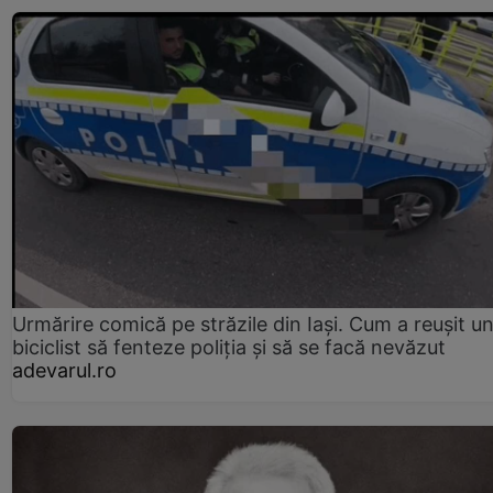
Urmărire comică pe străzile din Iași. Cum a reușit u
biciclist să fenteze poliția și să se facă nevăzut
adevarul.ro