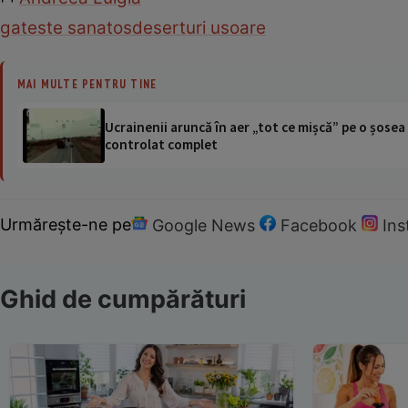
gateste sanatos
deserturi usoare
MAI MULTE PENTRU TINE
Ucrainenii aruncă în aer „tot ce mișcă” pe o șose
controlat complet
Urmărește-ne pe
Google News
Facebook
In
Ghid de cumpărături