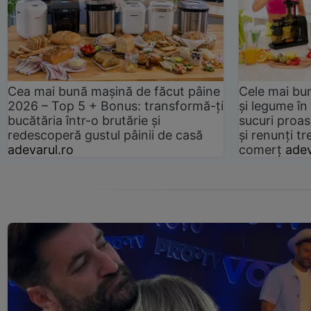
Cea mai bună mașină de făcut pâine
Cele mai bu
2026 – Top 5 + Bonus: transformă-ți
și legume în
bucătăria într-o brutărie și
sucuri proas
redescoperă gustul pâinii de casă
și renunți tr
adevarul.ro
comerț
adev