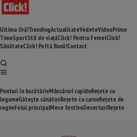
Ultima Oră!
Trending
Actualitate
Vedete
Video
Prime
Time
Sport
Stil de viață
Click! Pentru Femei
Click!
Sănătate
Click! Poftă Bună!
Contact
Ponturi în bucătărie
Mâncăruri rapide
Rețete cu
legume
Gătește sănătos
Rețete cu carne
Rețete de
regim
Felul principal
Mese festive
Deserturi
Rețete