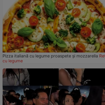
Pizza italiană cu legume proaspete și mozzarella
Re
cu legume