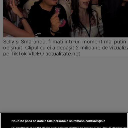
Selly și Smaranda, filmați într-un moment mai puțin
obișnuit. Clipul cu ei a depășit 2 milioane de vizualiz
pe TikTok VIDEO
actualitate.net
Nouă ne pasă ca datele tale personale să rămână confidențiale
Noi și partenerii noștri
606
stocăm și/sau accesăm informații pe dispozitivul dvs., precum identificatorii