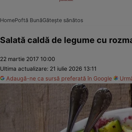
Home
Poftă Bună
Gătește sănătos
Salată caldă de legume cu rozm
22 martie 2017 10:00
Ultima actualizare:
21 iulie 2026 13:11
Adaugă-ne ca sursă preferată în Google
Urmă