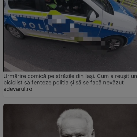
Urmărire comică pe străzile din Iași. Cum a reușit u
biciclist să fenteze poliția și să se facă nevăzut
adevarul.ro