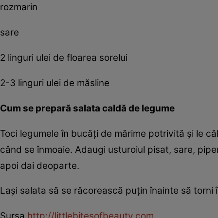
rozmarin
sare
2 linguri ulei de floarea sorelui
2-3 linguri ulei de măsline
Cum se prepară salata caldă de legume
Toci legumele în bucăţi de mărime potrivită şi le căl
când se înmoaie. Adaugi usturoiul pisat, sare, pipe
apoi dai deoparte.
Laşi salata să se răcorească puţin înainte să torni î
Sursa
http://littlebitesofbeauty.com