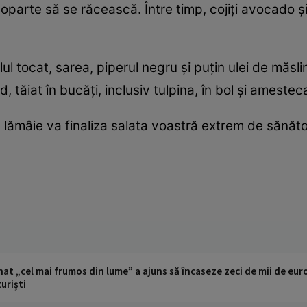
oparte să se răcească. Între timp, cojiţi avocado şi 
l tocat, sarea, piperul negru şi puţin ulei de măs
tăiat în bucăţi, inclusiv tulpina, în bol şi amesteca
 lămâie va finaliza salata voastră extrem de sănăt
t „cel mai frumos din lume” a ajuns să încaseze zeci de mii de eur
turiști