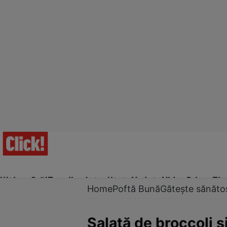
Ultima Oră!
Trending
Actualitate
Vedete
Video
Prime Ti
Home
Poftă Bună
Gătește sănăto
Salată de broccoli 