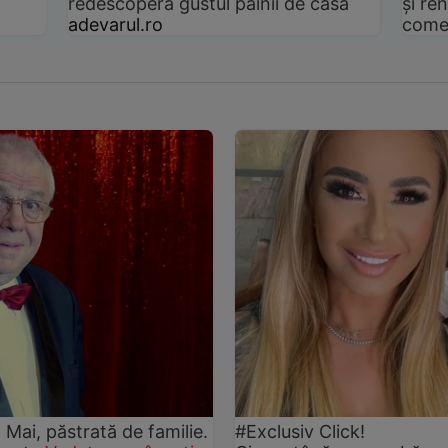
redescoperă gustul pâinii de casă
și ren
adevarul.ro
come
2 Mai, păstrată de familie.
#Exclusiv Click!