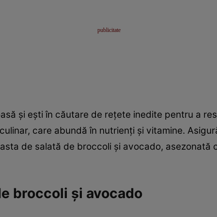
să şi eşti în căutare de reţete inedite pentru a res
 culinar, care abundă în nutrienţi şi vitamine. Asigu
ceasta de salată de broccoli şi avocado, asezonată 
de broccoli şi avocado