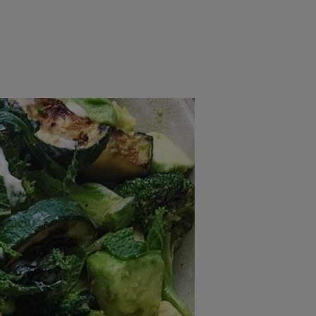
rincipal
Mese festive
Deserturi
Rețete