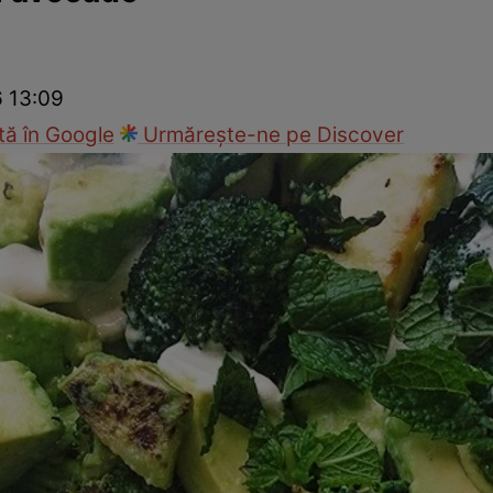
Gătește sănătos
Rețete cu carne
Rețete de regim
Felul p
6 13:09
ă în Google
Urmărește-ne pe Discover