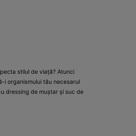
pecta stilul de viaţă? Atunci
ră-i organismului tău necesarul
cu dressing de muştar şi suc de