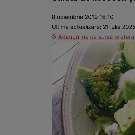
Ponturi în bucătărie
Mâncăruri rapide
Rețete cu legume
8 noiembrie 2019 16:10
Ultima actualizare:
21 iulie 202
Adaugă-ne ca sursă preferat