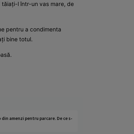
tăiaţi-l într-un vas mare, de
line pentru a condimenta
ţi bine totul.
oasă.
o din amenzi pentru parcare. De ce s-