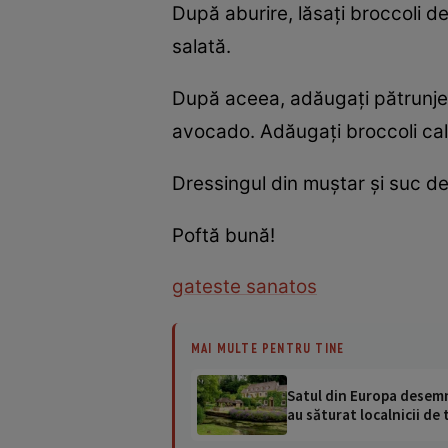
După aburire, lăsaţi broccoli de
salată.
După aceea, adăugaţi pătrunjelu
avocado. Adăugaţi broccoli cald, 
Dressingul din muştar şi suc de
Poftă bună!
gateste sanatos
MAI MULTE PENTRU TINE
Satul din Europa desemna
au săturat localnicii de 