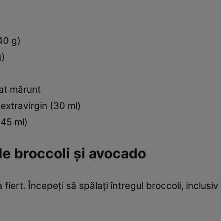
40 g)
g)
cat mărunt
 extravirgin (30 ml)
(45 ml)
de broccoli şi avocado
 fiert. Începeţi să spălaţi întregul broccoli, inclusiv