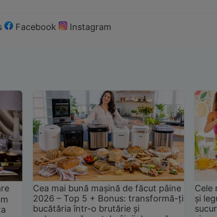
s
Facebook
Instagram
are
Cea mai bună mașină de făcut pâine
Cele 
2026 – Top 5 + Bonus: transformă-ți
și le
um
bucătăria într-o brutărie și
sucur
ta