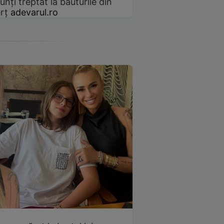
unți treptat la băuturile din
rț
adevarul.ro