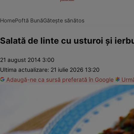
Home
Poftă Bună
Gătește sănătos
Salată de linte cu usturoi şi ierb
21 august 2014 3:00
Ultima actualizare:
21 iulie 2026 13:20
Adaugă-ne ca sursă preferată în Google
Urmă