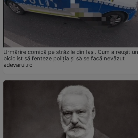
Urmărire comică pe străzile din Iași. Cum a reușit u
biciclist să fenteze poliția și să se facă nevăzut
adevarul.ro