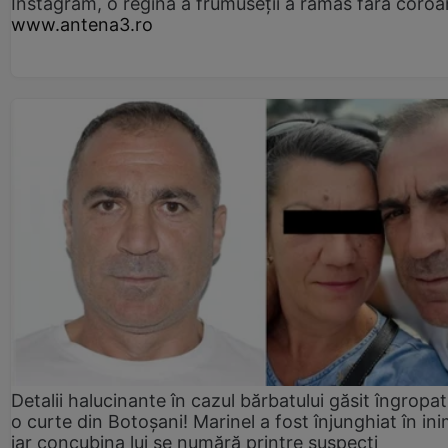
Instagram, o regină a frumuseții a rămas fără coro
www.antena3.ro
Detalii halucinante în cazul bărbatului găsit îngropat
o curte din Botoșani! Marinel a fost înjunghiat în ini
iar concubina lui se numără printre suspecți