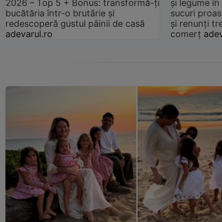
2026 – Top 5 + Bonus: transformă-ți
și legume în
bucătăria într-o brutărie și
sucuri proas
redescoperă gustul pâinii de casă
și renunți tr
adevarul.ro
comerț
adev