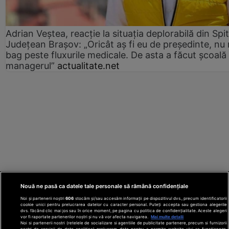
Adrian Veștea, reacție la situația deplorabilă din Spit
Județean Brașov: „Oricât aș fi eu de președinte, nu
bag peste fluxurile medicale. De asta a făcut școală
managerul”
actualitate.net
Nouă ne pasă ca datele tale personale să rămână confidențiale
Noi și partenerii noștri
606
stocăm și/sau accesăm informații pe dispozitivul dvs., precum identificatorii
cookie unici pentru prelucrarea datelor cu caracter personal. Puteți accepta sau gestiona alegerile
dvs. făcând clic mai jos sau în orice moment, pe pagina cu politica de confidențialitate. Aceste alegeri
vor fi raportate partenerilor noștri și nu vă vor afecta navigarea.
Mai multe detalii
Noi si partenerii nostri (retelele de socializare si agentiile de publicitate partenere, precum si furnizorii
nostri de servicii de date analitice) prelucram date pentru a permite website-ului sa functioneze,