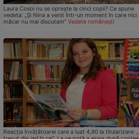
Laura Cosoi nu se oprește la cinci copii? Ce spune
vedeta: „Și Nina a venit într-un moment în care nici
măcar nu mai discutam”
Vedete românești
Reacția învățătoarei care a luat 4,90 la titularizare:
trecut din iad în rai”. La ce notă a ajuns după contes