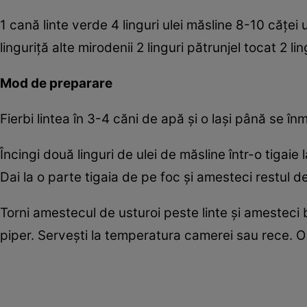
1 cană linte verde 4 linguri ulei măsline 8-10 căţei 
linguriţă alte mirodenii 2 linguri pătrunjel tocat 2 l
Mod de preparare
Fierbi lintea în 3-4 căni de apă şi o laşi până se î
Încingi două linguri de ulei de măsline într-o tigaie
Dai la o parte tigaia de pe foc şi amesteci restul d
Torni amestecul de usturoi peste linte şi amesteci 
piper. Serveşti la temperatura camerei sau rece. 