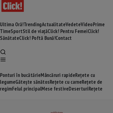
Ultima Oră!
Trending
Actualitate
Vedete
Video
Prime
Time
Sport
Stil de viață
Click! Pentru Femei
Click!
Sănătate
Click! Poftă Bună!
Contact
Ponturi în bucătărie
Mâncăruri rapide
Rețete cu
legume
Gătește sănătos
Rețete cu carne
Rețete de
regim
Felul principal
Mese festive
Deserturi
Rețete