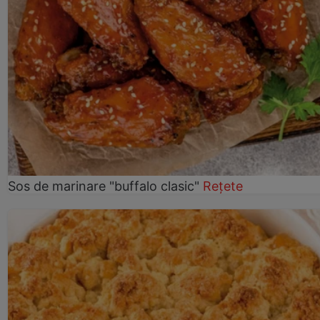
Sos de marinare "buffalo clasic"
Rețete