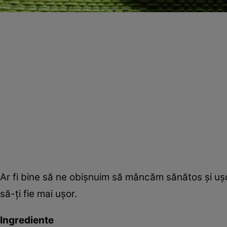
Ar fi bine să ne obişnuim să mâncăm sănătos şi uşor
să-ţi fie mai uşor.
Ingrediente