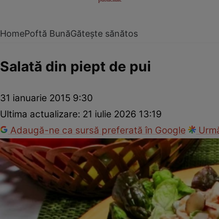
Home
Poftă Bună
Gătește sănătos
Salată din piept de pui
31 ianuarie 2015 9:30
Ultima actualizare:
21 iulie 2026 13:19
Adaugă-ne ca sursă preferată în Google
Urmă