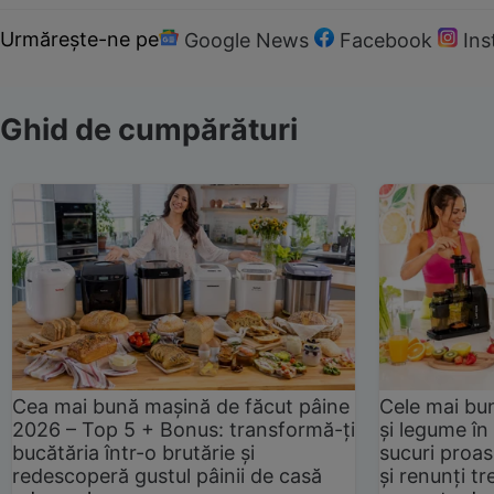
Urmărește-ne pe
Google News
Facebook
In
Ghid de cumpărături
Cea mai bună mașină de făcut pâine
Cele mai bu
2026 – Top 5 + Bonus: transformă-ți
și legume în
bucătăria într-o brutărie și
sucuri proas
redescoperă gustul pâinii de casă
și renunți tr