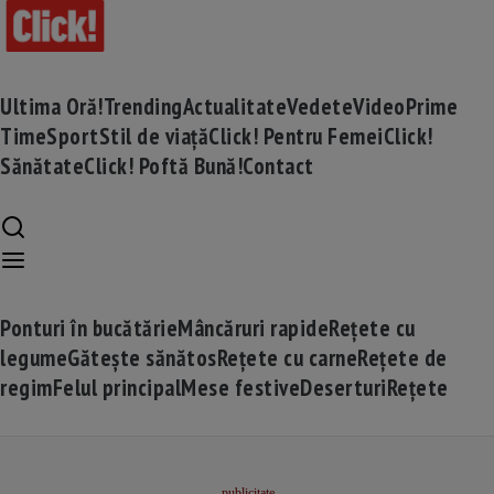
Ultima Oră!
Trending
Actualitate
Vedete
Video
Prime
Time
Sport
Stil de viață
Click! Pentru Femei
Click!
Sănătate
Click! Poftă Bună!
Contact
Ponturi în bucătărie
Mâncăruri rapide
Rețete cu
legume
Gătește sănătos
Rețete cu carne
Rețete de
regim
Felul principal
Mese festive
Deserturi
Rețete