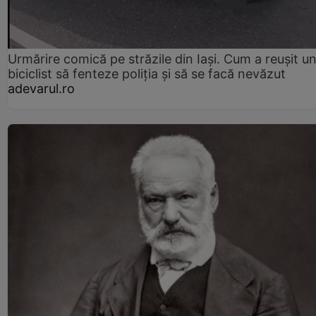
Urmărire comică pe străzile din Iași. Cum a reușit u
biciclist să fenteze poliția și să se facă nevăzut
adevarul.ro