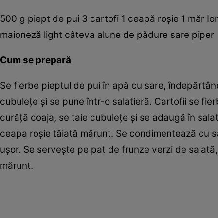
500 g piept de pui 3 cartofi 1 ceapă roşie 1 măr Io
maioneză light câteva alune de pădure sare piper
Cum se prepară
Se fierbe pieptul de pui în apă cu sare, îndepărtân
cubuleţe şi se pune într-o salatieră. Cartofii se fie
curăţă coaja, se taie cubuleţe şi se adaugă în salat
ceapa ­roşie tăiată mărunt. Se condimentează cu sa
uşor. Se serveşte pe pat de frunze verzi de salată,
mărunt.