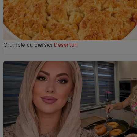
Crumble cu piersici
Deserturi