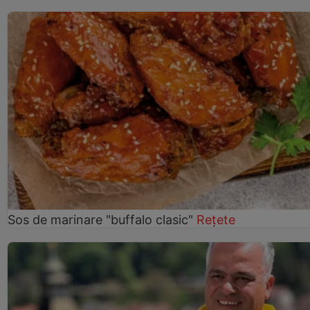
Sos de marinare "buffalo clasic"
Rețete