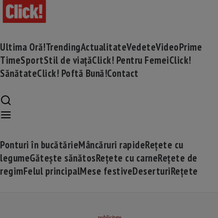
Ultima Oră!
Trending
Actualitate
Vedete
Video
Prime
Time
Sport
Stil de viață
Click! Pentru Femei
Click!
Sănătate
Click! Poftă Bună!
Contact
Ponturi în bucătărie
Mâncăruri rapide
Rețete cu
legume
Gătește sănătos
Rețete cu carne
Rețete de
regim
Felul principal
Mese festive
Deserturi
Rețete