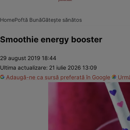
Home
Poftă Bună
Gătește sănătos
Smoothie energy booster
29 august 2019 18:44
Ultima actualizare:
21 iulie 2026 13:09
Adaugă-ne ca sursă preferată în Google
Urmă