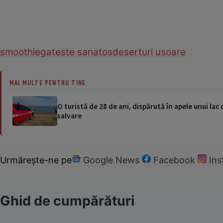
smoothie
gateste sanatos
deserturi usoare
MAI MULTE PENTRU TINE
O turistă de 28 de ani, dispărută în apele unui lac 
salvare
Urmărește-ne pe
Google News
Facebook
In
Ghid de cumpărături