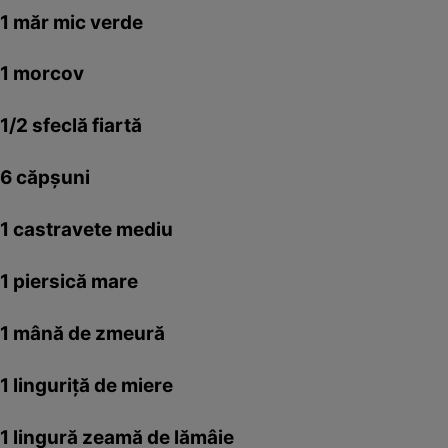
1 măr mic verde
1 morcov
1/2 sfeclă fiartă
6 căpşuni
1 castravete mediu
1 piersică mare
1 mână de zmeură
1 linguriţă de miere
1 lingură zeamă de lămâie