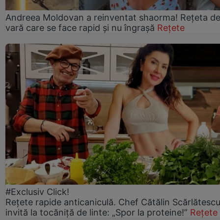
Andreea Moldovan a reinventat shaorma! Rețeta d
vară care se face rapid și nu îngrașă
Rețete
#Exclusiv Click!
Rețete rapide anticaniculă. Chef Cătălin Scărlătesc
invită la tocăniță de linte: „Spor la proteine!”
Rețete