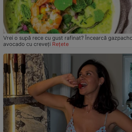
Vrei o supă rece cu gust rafinat? Încearcă gazpach
avocado cu creveți
Rețete