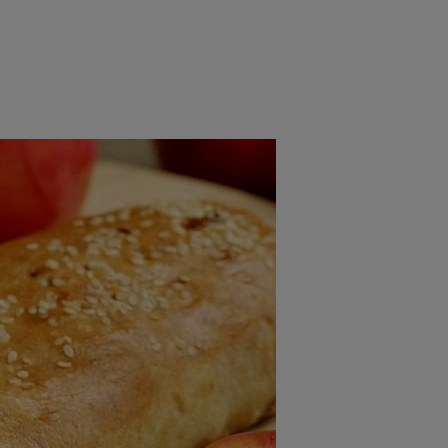
rincipal
Mese festive
Deserturi
Rețete