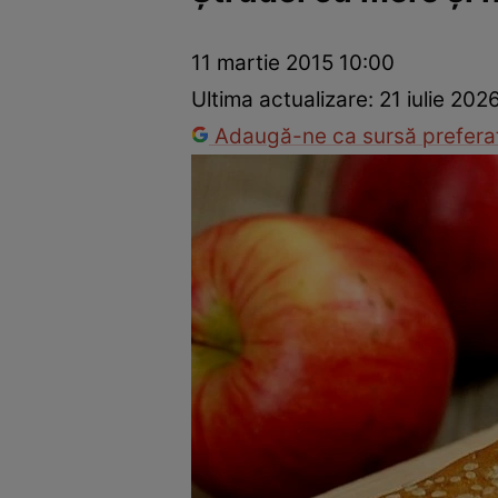
Ponturi în bucătărie
Mâncăruri rapide
Rețete cu legume
11 martie 2015 10:00
Ultima actualizare:
21 iulie 202
Adaugă-ne ca sursă preferat