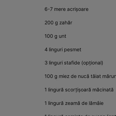
6-7 mere acrişoare
200 g zahăr
100 g unt
4 linguri pesmet
3 linguri stafide (opţional)
100 g miez de nucă tăiat măru
1 lingură scorţişoară măcinată
1 lingură zeamă de lămâie