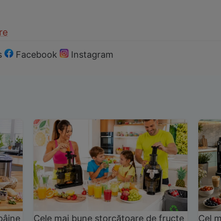
re
s
Facebook
Instagram
pâine
Cele mai bune storcătoare de fructe
Cel m