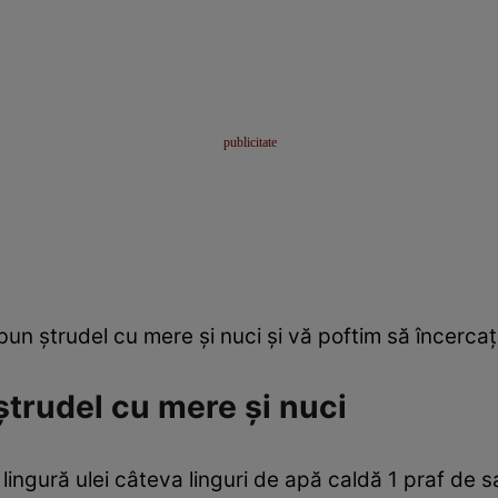
un ştrudel cu mere şi nuci şi vă poftim să încercaţi 
ştrudel cu mere şi nuci
lingură ulei câteva linguri de apă caldă 1 praf de s