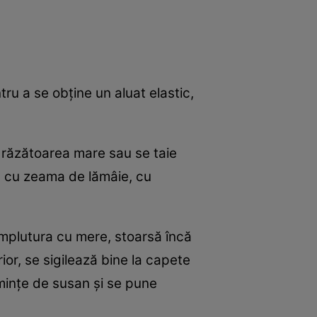
ru a se obţine un aluat elastic,
 răzătoarea mare sau se taie
că cu zeama de lămâie, cu
 umplutura cu mere, stoarsă încă
or, se sigilează bine la capete
minţe de susan şi se pune