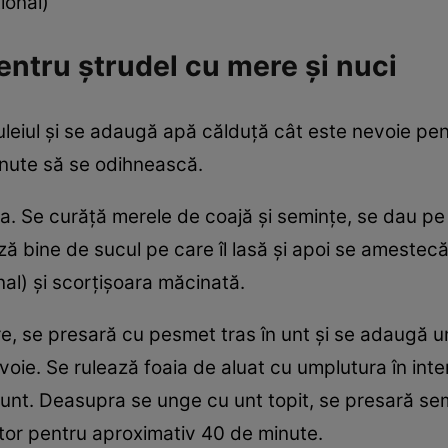
ional)
ntru ştrudel cu mere şi nuci
uleiul şi se adaugă apă călduţă cât este nevoie pent
inute să se odihnească.
ra. Se curăţă merele de coajă şi seminţe, se dau pe
ază bine de sucul pe care îl lasă şi apoi se ameste
onal) şi scorţişoara măcinată.
ţire, se presară cu pesmet tras în unt şi se adaugă
ie. Se rulează foaia de aluat cu umplutura în interi
u unt. Deasupra se unge cu unt topit, se presară se
ptor pentru aproximativ 40 de minute.