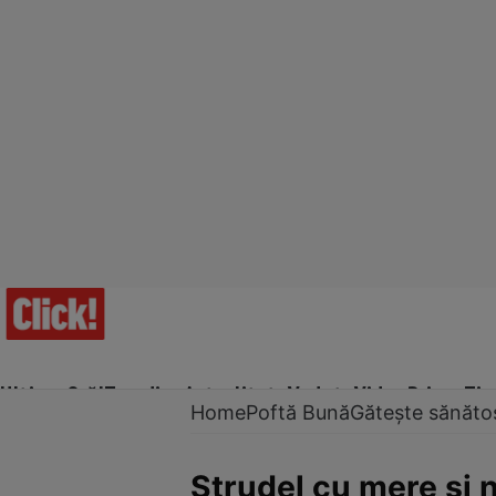
Ultima Oră!
Trending
Actualitate
Vedete
Video
Prime Ti
Home
Poftă Bună
Gătește sănăto
Ştrudel cu mere şi 