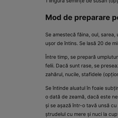
1 lingură seminţe de susan (opţ
Mod de preparare pe
Se amestecă făina, oul, sarea, 
uşor de întins. Se lasă 20 de m
Între timp, se prepară umplutu
felii. Dacă sunt rase, se prese
zahărul, nucile, stafidele (opţi
Se întinde aluatul în foaie sub
o dată de zeamă, dacă este nevo
şi se aşază într-o tavă unsă c
ştrudelul cu mere şi nuci la cu