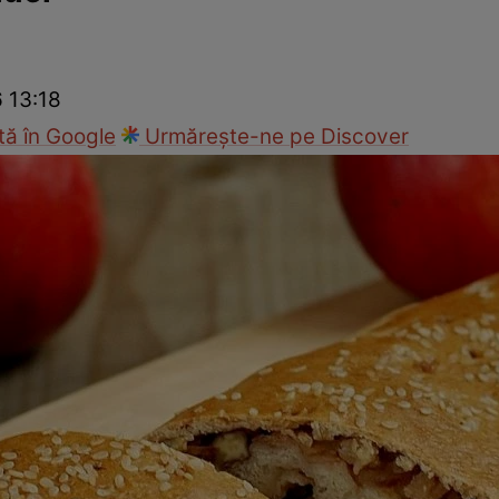
Gătește sănătos
Rețete cu carne
Rețete de regim
Felul p
6 13:18
ă în Google
Urmărește-ne pe Discover