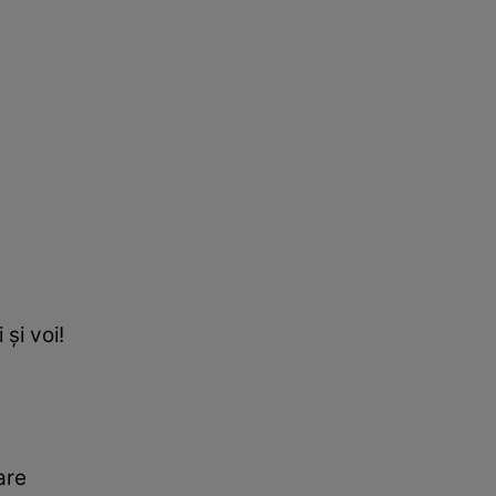
şi voi!
are