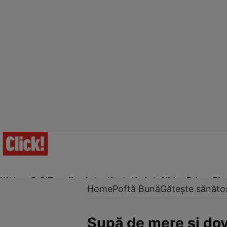
Ultima Oră!
Trending
Actualitate
Vedete
Video
Prime Ti
Home
Poftă Bună
Gătește sănăto
Supă de mere şi do