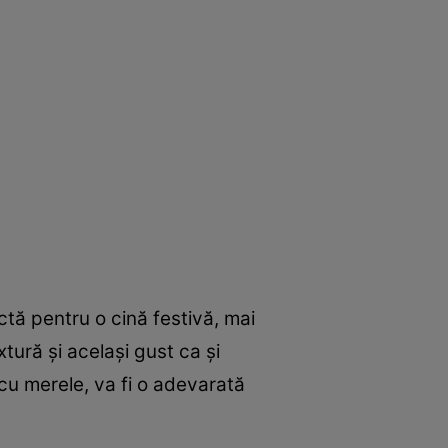
ctă pentru o cină festivă, mai
xtură şi acelaşi gust ca şi
 cu merele, va fi o adevarată