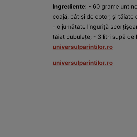
Ingrediente:
- 60 grame unt nes
coajă, cât şi de cotor, şi tăiat
- o jumătate linguriţă scorţişoa
tăiat cubuleţe; - 3 litri supă d
universulparintilor.ro
universulparintilor.ro