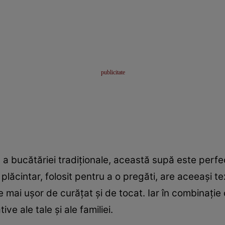
 a bucătăriei tradiţionale, această supă este perfe
plăcintar, folosit pentru a o pregăti, are aceeaşi te
e mai uşor de curăţat şi de tocat. Iar în combinaţie
ve ale tale şi ale familiei.