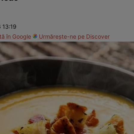
Gătește sănătos
Rețete cu carne
Rețete de regim
Felul p
6 13:19
ă în Google
Urmărește-ne pe Discover