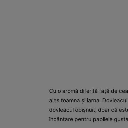
Cu o aromă diferită faţă de cea
ales toamna şi iarna. Dovleacul 
dovleacul obişnuit, doar că est
încântare pentru papilele gustati