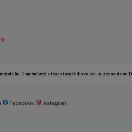
re
udețul Cluj. O ambulanță a fost atacată din cauza unui zvon de pe 
s
Facebook
Instagram