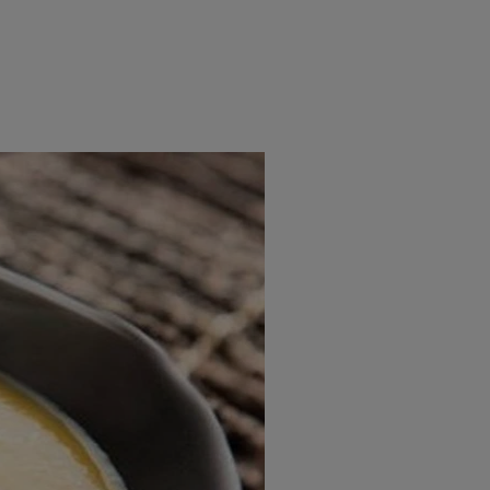
rincipal
Mese festive
Deserturi
Rețete