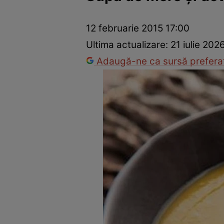
Ponturi în bucătărie
Mâncăruri rapide
Rețete cu legume
12 februarie 2015 17:00
Ultima actualizare:
21 iulie 202
Adaugă-ne ca sursă preferat