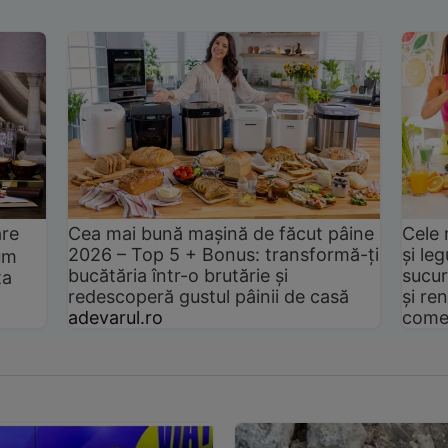
are
Cea mai bună mașină de făcut pâine
Cele 
2026 – Top 5 + Bonus: transformă-ți
și le
um
bucătăria într-o brutărie și
sucur
ta
redescoperă gustul pâinii de casă
și ren
adevarul.ro
come