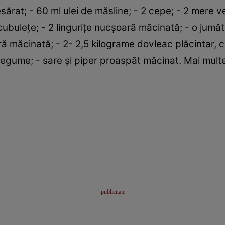
ărat; - 60 ml ulei de măsline; - 2 cepe; - 2 mere ve
e cubuleţe; - 2 linguriţe nucşoară măcinată; - o jumă
ră măcinată; - 2- 2,5 kilograme dovleac plăcintar, 
e legume; - sare şi piper proaspăt măcinat. Mai multe