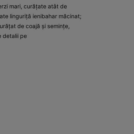
rzi mari, curăţate atât de
tate linguriţă ienibahar măcinat;
curăţat de coajă şi seminţe,
 detalii pe