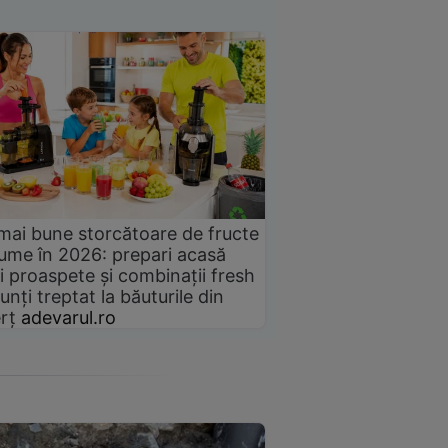
mai bune storcătoare de fructe
gume în 2026: prepari acasă
i proaspete și combinații fresh
unți treptat la băuturile din
rț
adevarul.ro