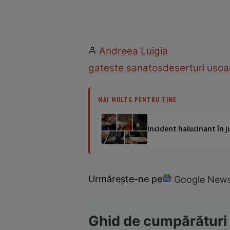
Andreea Luigia
gateste sanatos
deserturi usoa
MAI MULTE PENTRU TINE
Incident halucinant în j
Urmărește-ne pe
Google New
Ghid de cumpărături