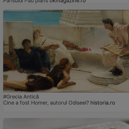
Parisului l-au plâns
okmagazine.ro
#Grecia Antică
Cine a fost Homer, autorul Odiseei?
historia.ro