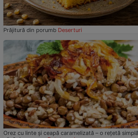
Prăjitură din porumb
Deserturi
Orez cu linte și ceapă caramelizată – o rețetă simplă