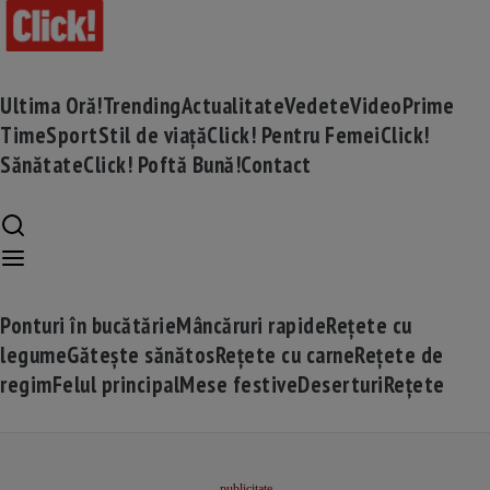
Ultima Oră!
Trending
Actualitate
Vedete
Video
Prime
Time
Sport
Stil de viață
Click! Pentru Femei
Click!
Sănătate
Click! Poftă Bună!
Contact
Ponturi în bucătărie
Mâncăruri rapide
Rețete cu
legume
Gătește sănătos
Rețete cu carne
Rețete de
regim
Felul principal
Mese festive
Deserturi
Rețete