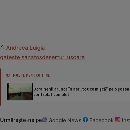
Andreea Luigia
gateste sanatos
deserturi usoare
MAI MULTE PENTRU TINE
Ucrainenii aruncă în aer „tot ce mișcă” pe o șose
controlat complet
Urmărește-ne pe
Google News
Facebook
In