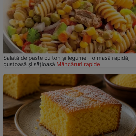
Salată de paste cu ton și legume – o masă rapidă,
gustoasă și sățioasă
Mâncăruri rapide