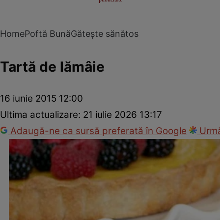
Home
Poftă Bună
Gătește sănătos
Tartă de lămâie
16 iunie 2015 12:00
Ultima actualizare:
21 iulie 2026 13:17
Adaugă-ne ca sursă preferată în Google
Urmă