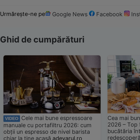
Urmărește-ne pe
Google News
Facebook
In
Ghid de cumpărături
Cele mai bune espressoare
Cea mai bun
VIDEO
2026 – Top 
manuale cu portafiltru 2026: cum
bucătăria înt
obții un espresso de nivel barista
redescoperă 
chiar la tine acasă
adevarul.ro