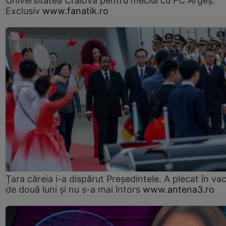
Universitatea Craiova pentru meciul cu FC Argeş.
Exclusiv
www.fanatik.ro
Țara căreia i-a dispărut Președintele. A plecat în va
de două luni și nu s-a mai întors
www.antena3.ro