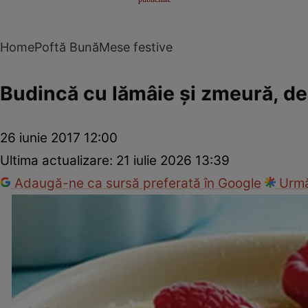
Home
Poftă Bună
Mese festive
Budincă cu lămâie şi zmeură, dese
26 iunie 2017 12:00
Ultima actualizare:
21 iulie 2026 13:39
Adaugă-ne ca sursă preferată în Google
Urmă