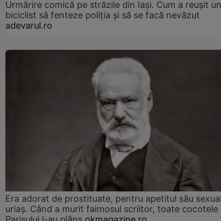
Urmărire comică pe străzile din Iași. Cum a reușit u
biciclist să fenteze poliția și să se facă nevăzut
adevarul.ro
Era adorat de prostituate, pentru apetitul său sexua
uriaș. Când a murit faimosul scriitor, toate cocotele
Parisului l-au plâns
okmagazine.ro