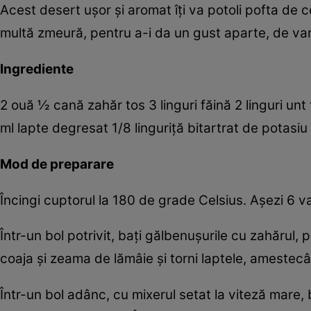
Acest desert uşor şi aromat îţi va potoli pofta de
multă zmeură, pentru a-i da un gust aparte, de va
Ingrediente
2 ouă ½ cană zahăr tos 3 linguri făină 2 linguri unt
ml lapte degresat 1/8 linguriţă bitartrat de potasi
Mod de preparare
Încingi cuptorul la 180 de grade Celsius. Aşezi 6 
Într-un bol potrivit, baţi gălbenuşurile cu zahărul,
coaja şi zeama de lămâie şi torni laptele, amest
Într-un bol adânc, cu mixerul setat la viteză mare, b