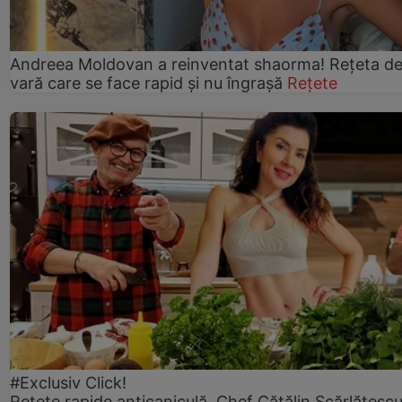
Andreea Moldovan a reinventat shaorma! Rețeta d
vară care se face rapid și nu îngrașă
Rețete
#Exclusiv Click!
Rețete rapide anticaniculă. Chef Cătălin Scărlătesc