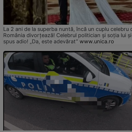
La 2 ani de la superba nuntă, încă un cuplu celebru 
România divorțează! Celebrul politician și soția lui ș
spus adio! „Da, este adevărat”
www.unica.ro