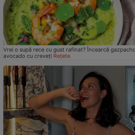
Vrei o supă rece cu gust rafinat? Încearcă gazpach
avocado cu creveți
Rețete