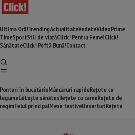
Ultima Oră!
Trending
Actualitate
Vedete
Video
Prime
Time
Sport
Stil de viață
Click! Pentru Femei
Click!
Sănătate
Click! Poftă Bună!
Contact
Ponturi în bucătărie
Mâncăruri rapide
Rețete cu
legume
Gătește sănătos
Rețete cu carne
Rețete de
regim
Felul principal
Mese festive
Deserturi
Rețete