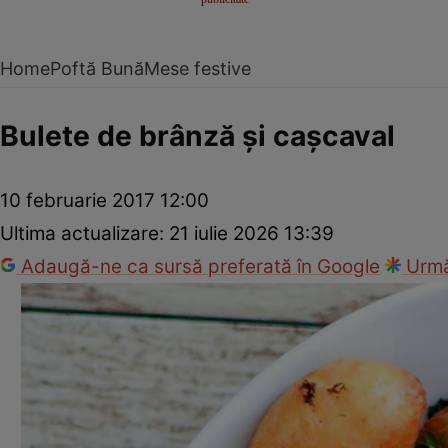
Home
Poftă Bună
Mese festive
Bulete de brânză şi caşcaval
10 februarie 2017 12:00
Ultima actualizare:
21 iulie 2026 13:39
Adaugă-ne ca sursă preferată în Google
Urmă