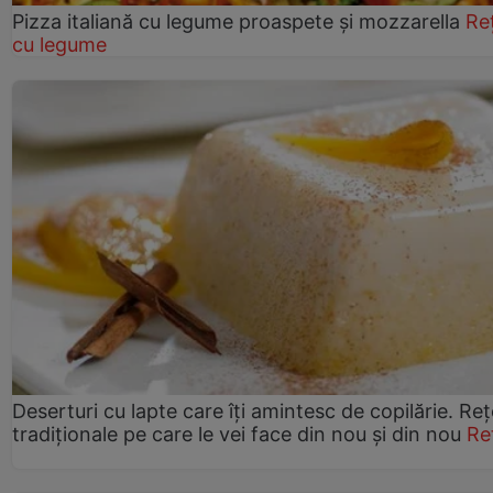
Pizza italiană cu legume proaspete și mozzarella
Re
cu legume
Deserturi cu lapte care îți amintesc de copilărie. Reț
tradiționale pe care le vei face din nou și din nou
Re