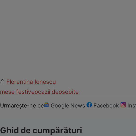
Florentina Ionescu
mese festive
ocazii deosebite
Urmărește-ne pe
Google News
Facebook
In
Ghid de cumpărături