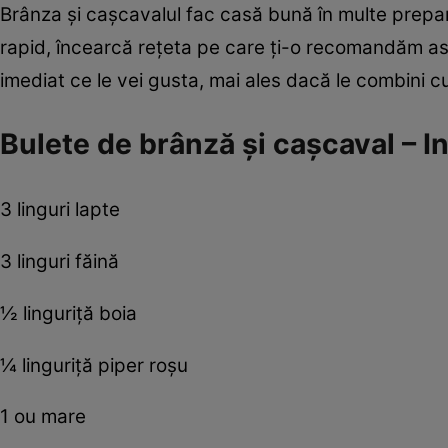
Brânza şi caşcavalul fac casă bună în multe prepara
rapid, încearcă reţeta pe care ţi-o recomandăm ast
imediat ce le vei gusta, mai ales dacă le combini 
Bulete de brânză şi caşcaval – In
3 linguri lapte
3 linguri făină
½ linguriţă boia
¼ linguriţă piper roşu
1 ou mare