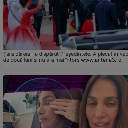
Țara căreia i-a dispărut Președintele. A plecat în va
de două luni și nu s-a mai întors
www.antena3.ro