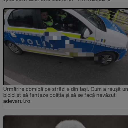
Urmărire comică pe străzile din Iași. Cum a reușit u
biciclist să fenteze poliția și să se facă nevăzut
adevarul.ro