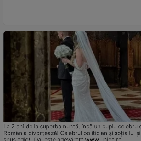
La 2 ani de la superba nuntă, încă un cuplu celebru 
România divorțează! Celebrul politician și soția lui ș
spus adio! „Da, este adevărat”
www.unica.ro