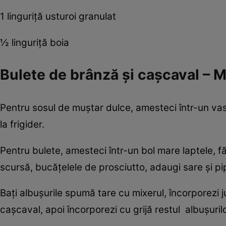
1 linguriţă usturoi granulat
½ linguriţă boia
Bulete de brânză şi caşcaval – 
Pentru sosul de muştar dulce, amesteci într-un vas
la frigider.
Pentru bulete, amesteci într-un bol mare laptele, fă
scursă, bucăţelele de prosciutto, adaugi sare şi p
Baţi albuşurile spumă tare cu mixerul, încorporezi
caşcaval, apoi încorporezi cu grijă restul albuşurilo