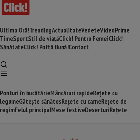
Ultima Oră!
Trending
Actualitate
Vedete
Video
Prime
Time
Sport
Stil de viață
Click! Pentru Femei
Click!
Sănătate
Click! Poftă Bună!
Contact
Ponturi în bucătărie
Mâncăruri rapide
Rețete cu
legume
Gătește sănătos
Rețete cu carne
Rețete de
regim
Felul principal
Mese festive
Deserturi
Rețete