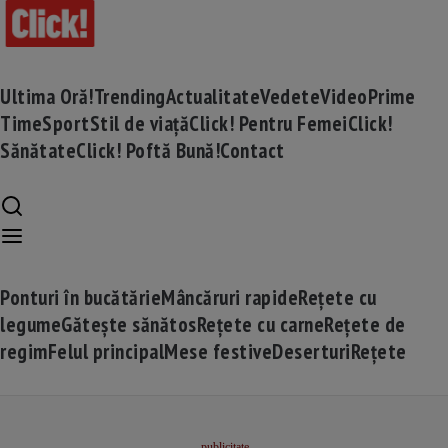
Ultima Oră!
Trending
Actualitate
Vedete
Video
Prime
Time
Sport
Stil de viață
Click! Pentru Femei
Click!
Sănătate
Click! Poftă Bună!
Contact
Ponturi în bucătărie
Mâncăruri rapide
Rețete cu
legume
Gătește sănătos
Rețete cu carne
Rețete de
regim
Felul principal
Mese festive
Deserturi
Rețete