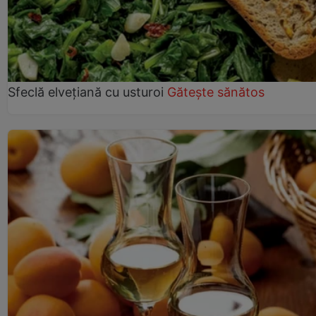
Sfeclă elvețiană cu usturoi
Gătește sănătos