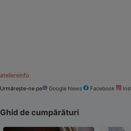
ateliere
info
Urmărește-ne pe
Google News
Facebook
In
Ghid de cumpărături