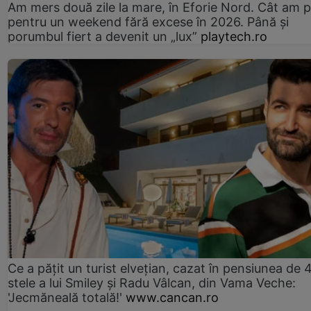
Am mers două zile la mare, în Eforie Nord. Cât am pl
pentru un weekend fără excese în 2026. Până și
porumbul fiert a devenit un „lux”
playtech.ro
Ce a pățit un turist elvețian, cazat în pensiunea de 
stele a lui Smiley și Radu Vâlcan, din Vama Veche:
'Jecmăneală totală!'
www.cancan.ro