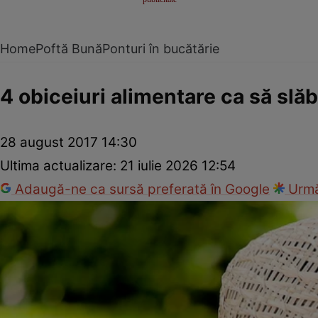
Home
Poftă Bună
Ponturi în bucătărie
4 obiceiuri alimentare ca să slă
28 august 2017 14:30
Ultima actualizare:
21 iulie 2026 12:54
Adaugă-ne ca sursă preferată în Google
Urmă