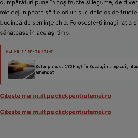
cumpărături pune în coş fructe şi legume, de divers
mic dejun poate să fie ori un suc delicios de fruct
budincă de seminţe chia. Foloseşte-ţi imaginaţia şi f
sănătoase în acelaşi timp.
MAI MULTE PENTRU TINE
Șofer prins cu 172 km/h în Buzău, în timp ce își duc
amendat
Citeşte mai mult pe clickpentrufemei.ro
Citeşte mai mult pe clickpentrufemei.ro