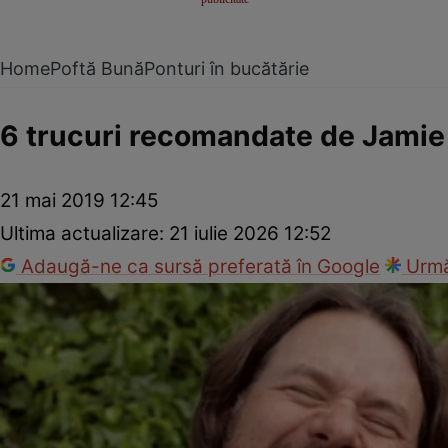
Home
Poftă Bună
Ponturi în bucătărie
6 trucuri recomandate de Jamie 
21 mai 2019 12:45
Ultima actualizare:
21 iulie 2026 12:52
Adaugă-ne ca sursă preferată în Google
Urmă