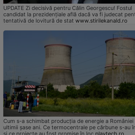
UPDATE Zi decisivă pentru Călin Georgescu! Fostul
candidat la prezidențiale află dacă va fi judecat pen
tentativă de lovitură de stat
www.stirilekanald.ro
Cum s-a schimbat producția de energie a României 
ultimii șase ani. Ce termocentrale pe cărbune s-au î
și ce proiecte au fost promise în loc
playtech.ro