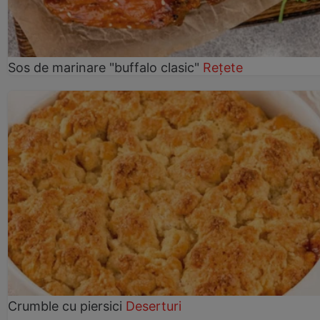
Sos de marinare "buffalo clasic"
Rețete
Crumble cu piersici
Deserturi