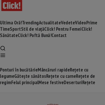
Ultima Oră!
Trending
Actualitate
Vedete
Video
Prime
Time
Sport
Stil de viață
Click! Pentru Femei
Click!
Sănătate
Click! Poftă Bună!
Contact
Ponturi în bucătărie
Mâncăruri rapide
Rețete cu
legume
Gătește sănătos
Rețete cu carne
Rețete de
regim
Felul principal
Mese festive
Deserturi
Rețete