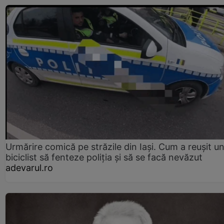
Urmărire comică pe străzile din Iași. Cum a reușit u
biciclist să fenteze poliția și să se facă nevăzut
adevarul.ro