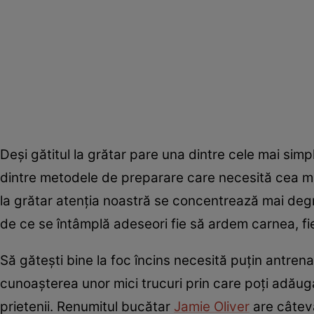
Deşi gătitul la grătar pare una dintre cele mai sim
dintre metodele de preparare care necesită cea mai 
la grătar atenţia noastră se concentrează mai degra
de ce se întâmplă adeseori fie să ardem carnea, fie
Să găteşti bine la foc încins necesită puţin antren
cunoaşterea unor mici trucuri prin care poţi adăuga 
prietenii. Renumitul bucătar
Jamie Oliver
are câteva