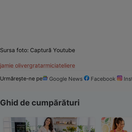
Sursa foto: Captură Youtube
jamie oliver
gratar
mici
ateliere
Urmărește-ne pe
Google News
Facebook
In
Ghid de cumpărături