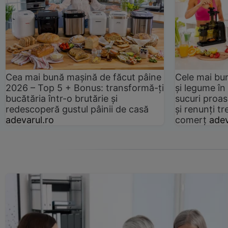
Cea mai bună mașină de făcut pâine
Cele mai bu
2026 – Top 5 + Bonus: transformă-ți
și legume în
bucătăria într-o brutărie și
sucuri proas
redescoperă gustul pâinii de casă
și renunți tr
adevarul.ro
comerț
adev