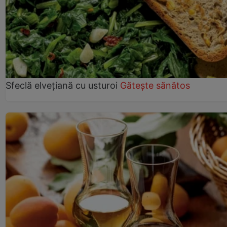
Sfeclă elvețiană cu usturoi
Gătește sănătos