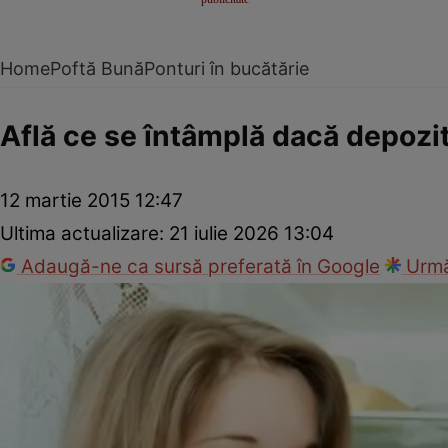
Home
Poftă Bună
Ponturi în bucătărie
Află ce se întâmplă dacă depozit
12 martie 2015 12:47
Ultima actualizare:
21 iulie 2026 13:04
Adaugă-ne ca sursă preferată în Google
Urmă