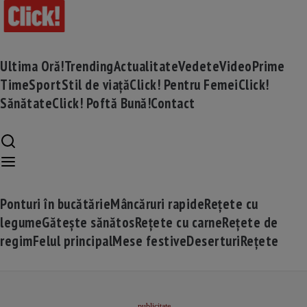
Ultima Oră!
Trending
Actualitate
Vedete
Video
Prime
Time
Sport
Stil de viață
Click! Pentru Femei
Click!
Sănătate
Click! Poftă Bună!
Contact
Ponturi în bucătărie
Mâncăruri rapide
Rețete cu
legume
Gătește sănătos
Rețete cu carne
Rețete de
regim
Felul principal
Mese festive
Deserturi
Rețete