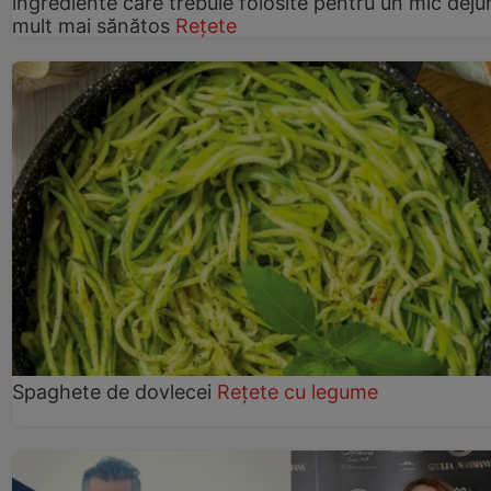
ingrediente care trebuie folosite pentru un mic deju
mult mai sănătos
Rețete
Spaghete de dovlecei
Rețete cu legume