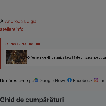
Andreea Luigia
ateliere
info
MAI MULTE PENTRU TINE
O femeie de 41 de ani, atacată de un șacal pe ulița
Urmărește-ne pe
Google News
Facebook
In
Ghid de cumpărături