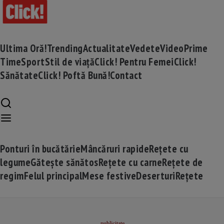
Ultima Oră!
Trending
Actualitate
Vedete
Video
Prime
Time
Sport
Stil de viață
Click! Pentru Femei
Click!
Sănătate
Click! Poftă Bună!
Contact
Ponturi în bucătărie
Mâncăruri rapide
Rețete cu
legume
Gătește sănătos
Rețete cu carne
Rețete de
regim
Felul principal
Mese festive
Deserturi
Rețete