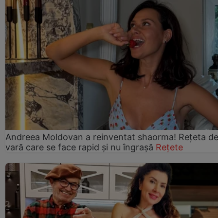
Andreea Moldovan a reinventat shaorma! Rețeta d
vară care se face rapid și nu îngrașă
Rețete