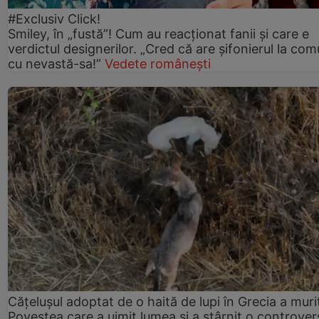
#Exclusiv Click!
Smiley, în „fustă”! Cum au reacționat fanii și care e
verdictul designerilor. „Cred că are șifonierul la co
cu nevastă-sa!”
Vedete românești
Cățelușul adoptat de o haită de lupi în Grecia a muri
Povestea care a uimit lumea și a stârnit o controver