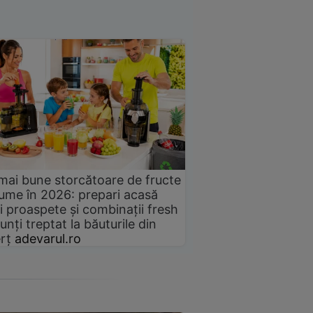
mai bune storcătoare de fructe
gume în 2026: prepari acasă
i proaspete și combinații fresh
unți treptat la băuturile din
rț
adevarul.ro