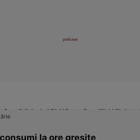
me
Sport
Stil de viață
Click! Pentru Femei
Click! Sănătate
ărie
 consumi la ore greşite