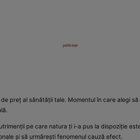
 de preţ al sănătăţii tale. Momentul în care alegi s
lă.
utrimenţii pe care natura ţi i-a pus la dispoziţie es
ţionale şi să urmăreşti fenomenul cauză efect.