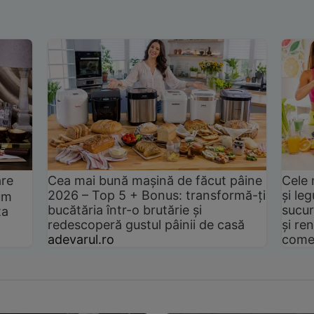
are
Cea mai bună mașină de făcut pâine
Cele 
2026 – Top 5 + Bonus: transformă-ți
și le
um
bucătăria într-o brutărie și
sucur
ta
redescoperă gustul pâinii de casă
și ren
adevarul.ro
come