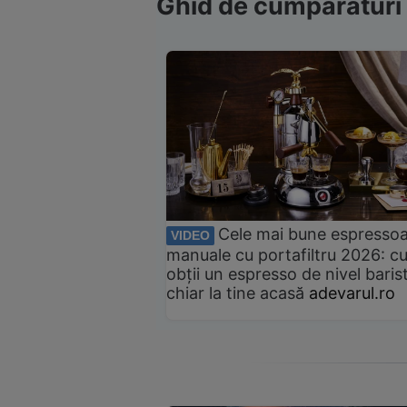
Ghid de cumpărături
Cele mai bune espresso
VIDEO
manuale cu portafiltru 2026: c
obții un espresso de nivel baris
chiar la tine acasă
adevarul.ro