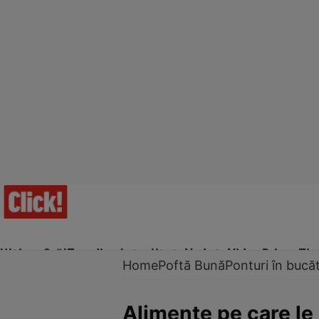
Ultima Oră!
Trending
Actualitate
Vedete
Video
Prime Ti
Home
Poftă Bună
Ponturi în bucăt
Alimente pe care le