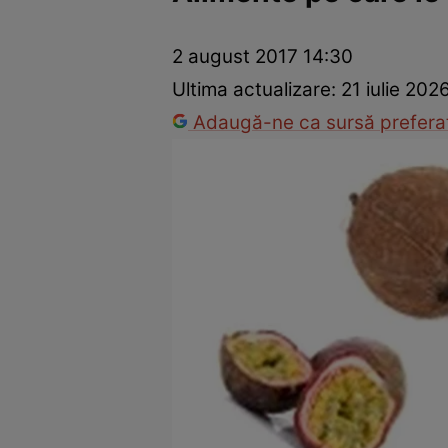
Ponturi în bucătărie
Mâncăruri rapide
Rețete cu legume
2 august 2017 14:30
Ultima actualizare:
21 iulie 202
Adaugă-ne ca sursă preferat