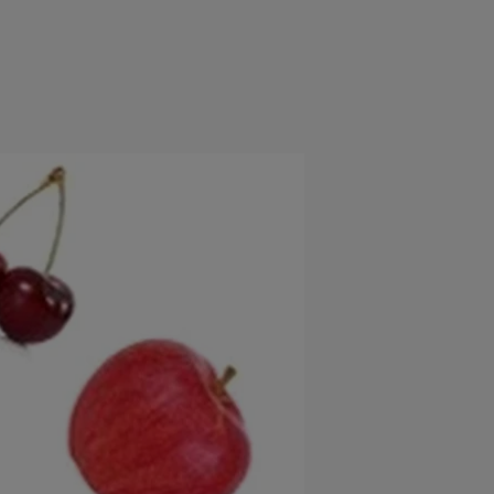
rincipal
Mese festive
Deserturi
Rețete