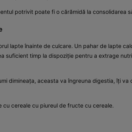
ul potrivit poate fi o cărămidă la consolidarea sănă
e
rul lapte înainte de culcare. Un pahar de lapte caldu
ea suficient timp la dispoziţie pentru a extrage nut
umi dimineaţa, aceasta va îngreuna digestia, îţi va
e cu cereale cu piureul de fructe cu cereale.