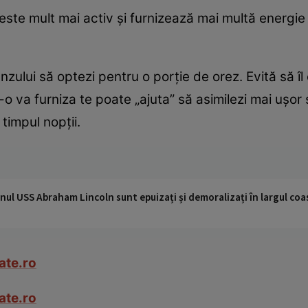
u este mult mai activ şi furnizează mai multă energi
ânzului să optezi pentru o porţie de orez. Evită să î
o va furniza te poate „ajuta” să asimilezi mai uşor 
timpul nopţii.
nul USS Abraham Lincoln sunt epuizați și demoralizați în largul coas
ate.ro
ate.ro