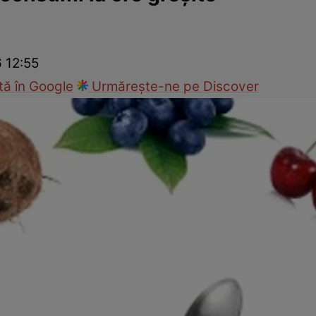
Gătește sănătos
Rețete cu carne
Rețete de regim
Felul p
6 12:55
ă în Google
Urmărește-ne pe Discover