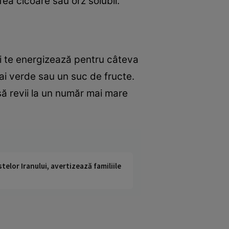
fea cicoare sau orz solubil.
 şi te energizează pentru câteva
eai verde sau un suc de fructe.
ă revii la un număr mai mare
telor Iranului, avertizează familiile