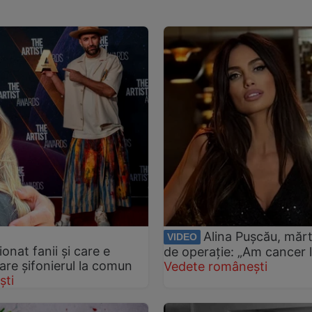
Alina Pușcău, mărt
VIDEO
onat fanii și care e
de operație: „Am cancer l
 are șifonierul la comun
Vedete românești
ști