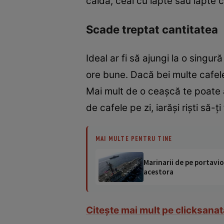
caldă, ceai cu lapte sau lapte c
Scade treptat cantitatea
Ideal ar fi să ajungi la o sing
ore bune. Dacă bei multe cafele
Mai mult de o ceaşcă te poate 
de cafele pe zi, iarăşi rişti să-ţi
MAI MULTE PENTRU TINE
Marinarii de pe portavio
acestora
Citeşte mai mult pe clicksanat