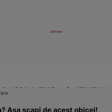
me
Sport
Stil de viață
Click! Pentru Femei
Click! Sănătate
ărie
a? Aşa scapi de acest obicei!