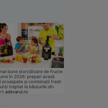
mai bune storcătoare de fructe
gume în 2026: prepari acasă
i proaspete și combinații fresh
unți treptat la băuturile din
rț
adevarul.ro