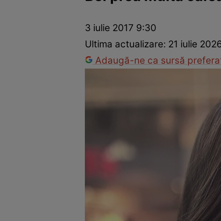
Ponturi în bucătărie
Mâncăruri rapide
Rețete cu legume
3 iulie 2017 9:30
Ultima actualizare:
21 iulie 202
Adaugă-ne ca sursă preferat