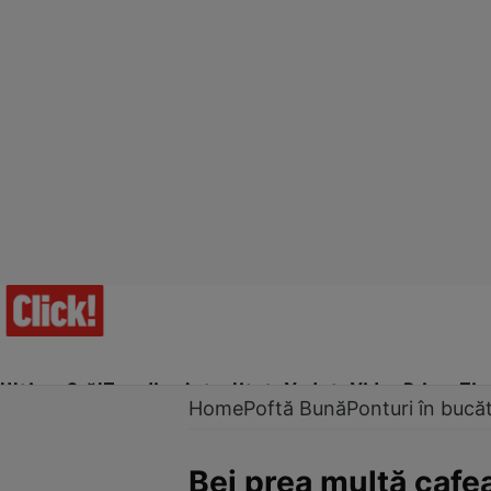
Ultima Oră!
Trending
Actualitate
Vedete
Video
Prime Ti
Home
Poftă Bună
Ponturi în bucăt
Bei prea multă cafe