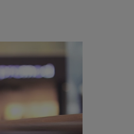
rincipal
Mese festive
Deserturi
Rețete