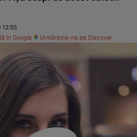
Gătește sănătos
Rețete cu carne
Rețete de regim
Felul p
6 12:55
ă în Google
Urmărește-ne pe Discover