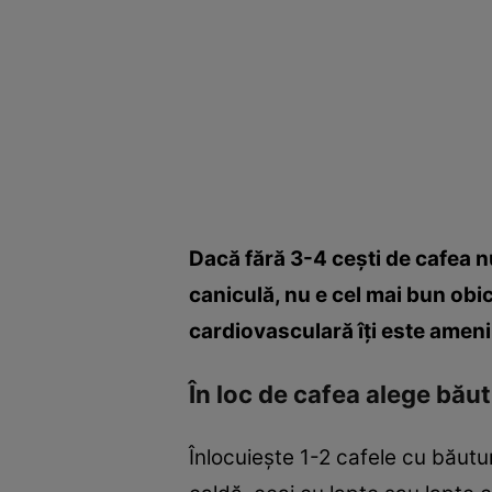
Dacă fără 3-4 ceşti de cafea nu 
caniculă, nu e cel mai bun obi
cardiovasculară îţi este amenin
În loc de cafea alege băut
Înlocuieşte 1-2 cafele cu băut