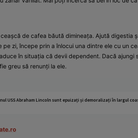
u zahăr vanilat. Mai poţi încerca să bei în loc de ca
ură ceaşcă de cafea băută dimineaţa. Ajută digestia
 pe zi, începe prin a înlocui una dintre ele cu un c
aduce în situaţia că devii dependent. Dacă ajungi s
 fie greu să renunţi la ele.
nul USS Abraham Lincoln sunt epuizați și demoralizați în largul coas
ate.ro