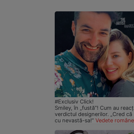
#Exclusiv Click!
Smiley, în „fustă”! Cum au reacți
verdictul designerilor. „Cred că
cu nevastă-sa!”
Vedete române