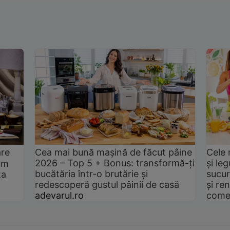
are
Cea mai bună mașină de făcut pâine
Cele 
2026 – Top 5 + Bonus: transformă-ți
și le
um
bucătăria într-o brutărie și
sucur
ta
redescoperă gustul pâinii de casă
și ren
adevarul.ro
come