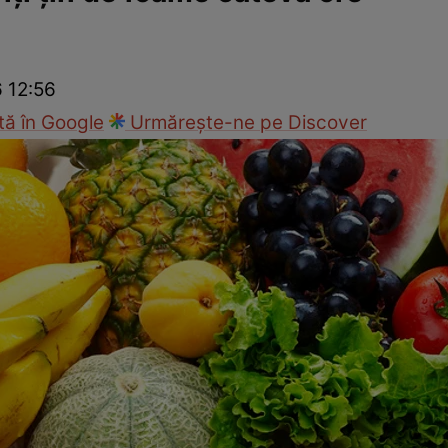
Gătește sănătos
Rețete cu carne
Rețete de regim
Felul p
6 12:56
ă în Google
Urmărește-ne pe Discover