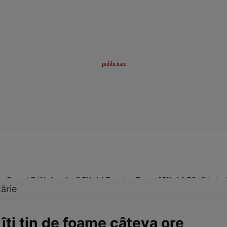
me
Sport
Stil de viață
Click! Pentru Femei
Click! Sănătate
ărie
îţi ţin de foame câteva ore