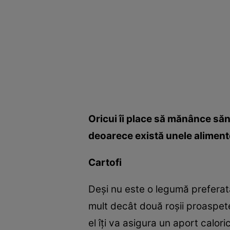
Oricui îi place să mănânce sănă
deoarece există unele alimente 
Cartofi
Deşi nu este o legumă preferată
mult decât două roşii proaspete 
el îţi va asigura un aport calori