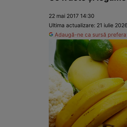
Ponturi în bucătărie
Mâncăruri rapide
Rețete cu legume
22 mai 2017 14:30
Ultima actualizare:
21 iulie 202
Adaugă-ne ca sursă preferat