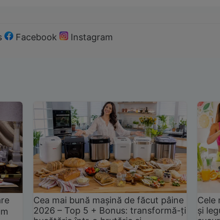
s
Facebook
Instagram
are
Cea mai bună mașină de făcut pâine
Cele 
2026 – Top 5 + Bonus: transformă-ți
și le
um