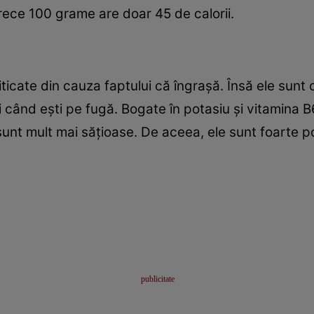
arece 100 grame are doar 45 de calorii.
ticate din cauza faptului că îngraşă. Însă ele sunt
i când eşti pe fugă. Bogate în potasiu şi vitamina 
ă sunt mult mai săţioase. De aceea, ele sunt foarte po