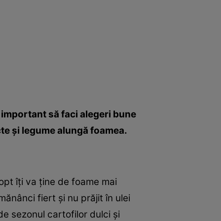
e important să faci alegeri bune
ructe şi legume alungă foamea.
opt îţi va ţine de foame mai
ânci fiert şi nu prăjit în ulei
de sezonul cartofilor dulci şi