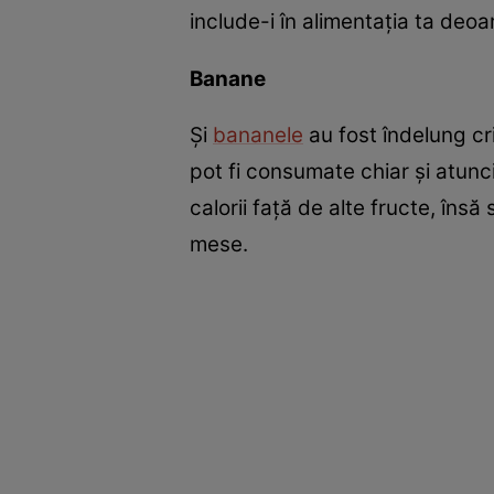
include-i în alimentaţia ta deo
Banane
Şi
bananele
au fost îndelung cri
pot fi consumate chiar şi atunc
calorii faţă de alte fructe, îns
mese.