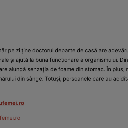
 măr pe zi ţine doctorul departe de casă are adevăr
rale şi ajută la buna funcţionare a organismului. D
 care alungă senzaţia de foame din stomac. În plus,
ahărului din sânge. Totuşi, persoanele care au acidi
rufemei.ro
femei.ro