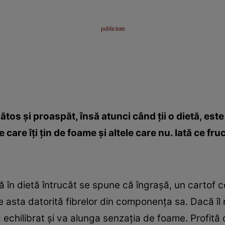
tos şi proaspăt, însă atunci când ţii o dietă, est
care îţi ţin de foame şi altele care nu. Iată ce f
 în dietă întrucât se spune că îngraşă, un cartof c
asta datorită fibrelor din componenţa sa. Dacă îl măn
c echilibrat şi va alunga senzaţia de foame. Profită 