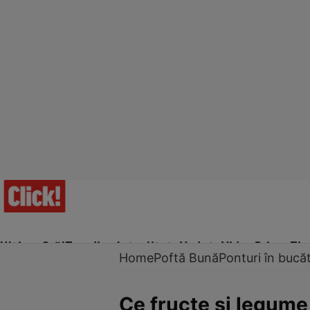
Ultima Oră!
Trending
Actualitate
Vedete
Video
Prime Ti
Home
Poftă Bună
Ponturi în bucăt
Ce fructe şi legume 