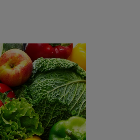
rincipal
Mese festive
Deserturi
Rețete